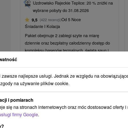
Uzdrowisko Rajeckie Teplice: 20 % zniżki na
wybrane pobyty do 31.08.2026
Od 5 Noce
9,5
(422 recenzji)
Śniadanie I Kolacja
Pakiet obejmuje 2 zabiegi szyte na miarę
dziennie oraz bezpłatny całodzienny dostęp do
kompleksu basenów termalnych, świata saun i
Natural Spa.
watność
zawsze najlepsze usługi. Jednak ze względu na obowiązując
 zgody na używanie plików cookie.
➝ Pokračovať v prehl
acji i pomiarach
eje się na stronach internetowych oraz móc dostosować oferty 
usługi firmy Google
.
e?