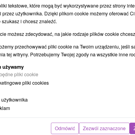
 pliki tekstowe, które mogą być wykorzystywane przez strony int
i przez użytkownika. Dzięki plikom cookie możemy oferować Ci
 szukasz i chcesz znaleźć.
STWO BYĆ TAKŻE ZAINTERESO
 możesz zdecydować, na jakie rodzaje plików cookie chcesz
ożemy przechowywać pliki cookie na Twoim urządzeniu, jeśli s
ia tej witryny. Potrzebujemy Twojej zgody na wszystkie inne ro
ych używamy
będne pliki cookie
ketingowe pliki cookies
ł
405,43
zł
od
 użytkownika
ba
/noc/osoba
eklam
Intensywny pobyt MINI RELAX:
z
Szybka i skuteczna ucieczka od
stresu
Odmówić
Zezwól zaznaczone