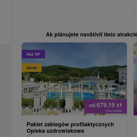
Ak plánujete navštíviť tieto atrakcie
Náš TIP
Akcia
679,19
zł
od
/noc/osoba
Pakiet zabiegów profilaktycznych
Opieka uzdrowiskowa