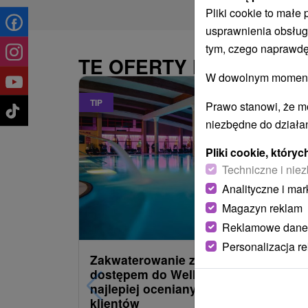
Pliki cookie to małe
usprawnienia obsług
tym, czego naprawdę
TE OFERTY MOGĄ PAŃ
W dowolnym momencie
TIP
Prawo stanowi, że m
niezbędne do działan
Pliki cookie, któr
Techniczne i niez
Analityczne i mar
Magazyn reklam
486,09
z
od
Reklamowe dane
/noc/oso
Personalizacja r
Zakwaterowanie z obiadokolacją i
dostępem do Wellness i Spa: Jeden 
najlepiej ocenianych hoteli przez
klientów