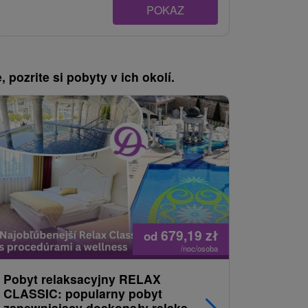
POKAZ
, pozrite si pobyty v ich okolí.
679,19
zł
od
/noc/osoba
Pobyt relaksacyjny RELAX
Relax Cl
CLASSIC: popularny pobyt
świecie 
zapewniający doskonały relaks