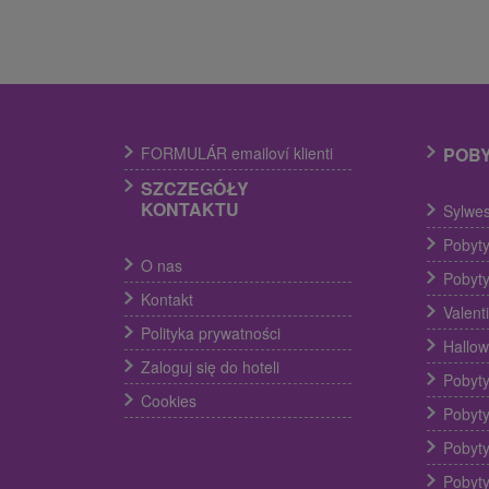
FORMULÁR emailoví klienti
POB
SZCZEGÓŁY
KONTAKTU
Sylwes
Pobyty
O nas
Pobyty
Kontakt
Valent
Polityka prywatności
Hallow
Zaloguj się do hoteli
Pobyty
Cookies
Pobyty
Pobyty
Pobyty