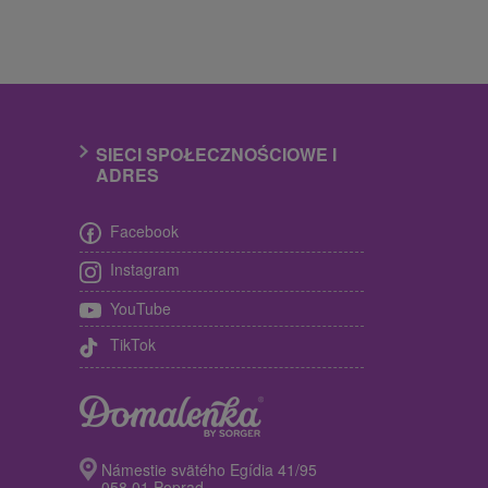
SIECI SPOŁECZNOŚCIOWE I
ADRES
Facebook
Instagram
YouTube
TikTok
Námestie svätého Egídia 41/95
058 01 Poprad