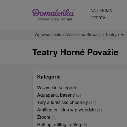
NAJLEPSZA
OFERTA
członek grupy
Sorger
Wprowadzenie
Atrakcje na Słowacji
Teatry
Hor
Teatry Horné Považie
Kategorie
Wszystkie kategorie
Aquaparki, baseny
(2)
Túry a turistické chodníky
(11)
Amfiteatry i kina w przyrodzie
(1)
Źródła
(1)
Rafting, rafting, rafting
(2)