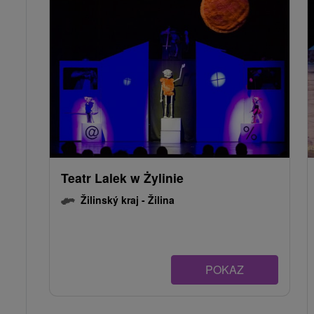
Teatr Lalek w Żylinie
Žilinský kraj -
Žilina
POKAZ