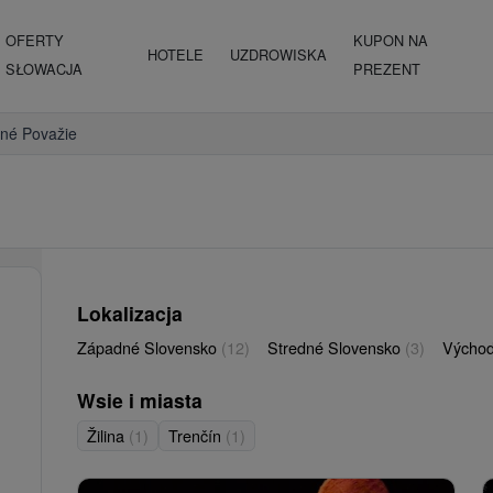
OFERTY
KUPON NA
HOTELE
UZDROWISKA
SŁOWACJA
PREZENT
né Považie
Lokalizacja
Západné Slovensko
(12)
Stredné Slovensko
(3)
Východ
Wsie i miasta
Žilina
(1)
Trenčín
(1)