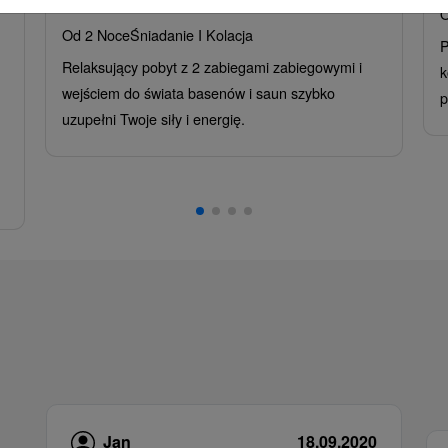
Hotel Flóra
★
★
★
Trenczańskie Teplice
O
Od 2 Noce
Śniadanie I Kolacja
P
Relaksujący pobyt z 2 zabiegami zabiegowymi i
k
wejściem do świata basenów i saun szybko
p
uzupełni Twoje siły i energię.
Jan
18.09.2020