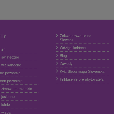
YTY
Zakwaterowanie na
Słowacji
Wdzięki kobiece
ter
Blog
 świąteczne
Zawody
 wielkanocne
Kvíz Slepá mapa Slovenska
ine pozostaje
Prihlásenie pre ubytovateľa
een pozostaje
 zimowe narciarskie
 jesienne
 letnie
 w spa