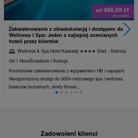
486,09
zł
od
/noc/osoba
Zakwaterowanie z obiadokolacją i dostępem do
Wellness i Spa: Jeden z najlepiej ocenianych
hoteli przez klientów
Wellness & Spa Hotel Kaskady
★
★
★
★
Sliač - Sielnica
Od 1 Noce
Śniadanie I Kolacja
Komfortowe zakwaterowanie z wyżywieniem HB i napojami.
Nieograniczony dostęp do 3000-metrowego spa i wellness,
basenów termalnych, strefy fitness...
Zadowoleni klienci