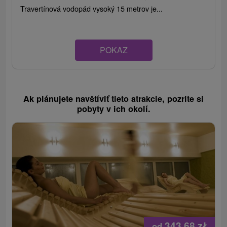
Travertínová vodopád vysoký 15 metrov je...
POKAZ
Ak plánujete navštíviť tieto atrakcie, pozrite si
pobyty v ich okolí.
343,68
zł
od