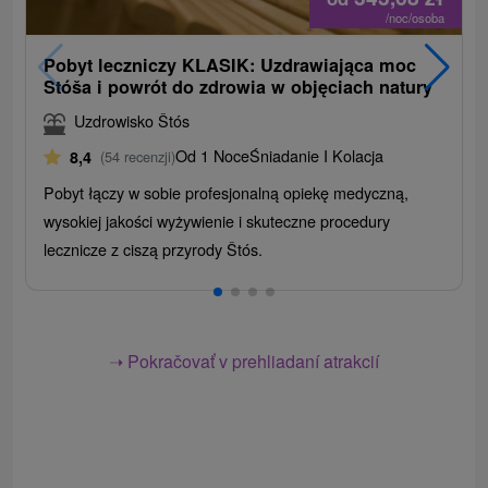
/noc/osoba
Pobyt leczniczy KLASIK: Uzdrawiająca moc
Stóša i powrót do zdrowia w objęciach natury
Uzdrowisko Štós
Od 1 Noce
Śniadanie I Kolacja
8,4
(54 recenzji)
Pobyt łączy w sobie profesjonalną opiekę medyczną,
wysokiej jakości wyżywienie i skuteczne procedury
lecznicze z ciszą przyrody Štós.
➝ Pokračovať v prehliadaní atrakcií