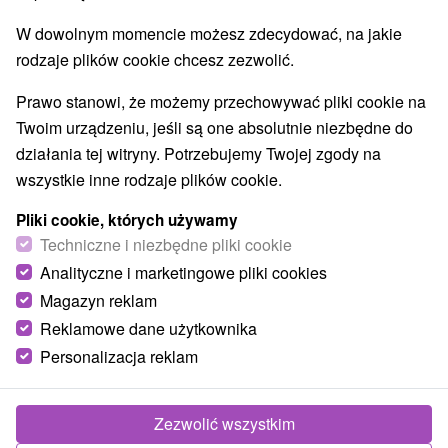
Hrhov
(1)
Háj
(1)
W dowolnym momencie możesz zdecydować, na jakie
rodzaje plików cookie chcesz zezwolić.
Prawo stanowi, że możemy przechowywać pliki cookie na
Twoim urządzeniu, jeśli są one absolutnie niezbędne do
działania tej witryny. Potrzebujemy Twojej zgody na
wszystkie inne rodzaje plików cookie.
Pliki cookie, których używamy
Techniczne i niezbędne pliki cookie
Analityczne i marketingowe pliki cookies
Magazyn reklam
Wodospady Hájske
Reklamowe dane użytkownika
Personalizacja reklam
Košický kraj -
Háj
Zezwolić wszystkim