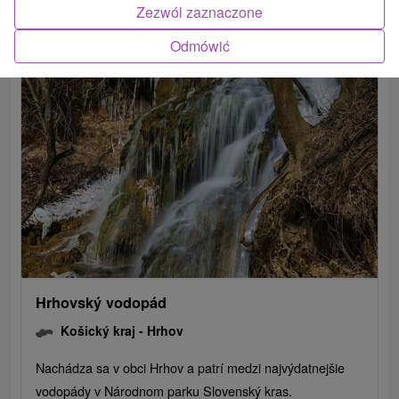
Zezwól zaznaczone
POKAZ
Odmówić
Hrhovský vodopád
Košický kraj -
Hrhov
Nachádza sa v obci Hrhov a patrí medzi najvýdatnejšie
vodopády v Národnom parku Slovenský kras.