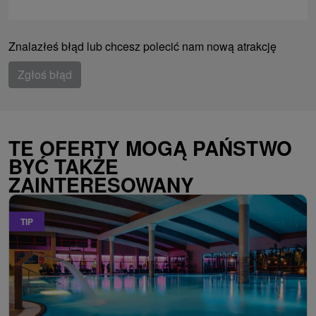
Znalazłeś błąd lub chcesz polecić nam nową atrakcję
Zgłoś błąd
TE OFERTY MOGĄ PAŃSTWO
BYĆ TAKŻE
ZAINTERESOWANY
TIP