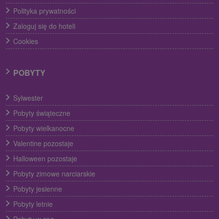
Polityka prywatności
Zaloguj się do hoteli
Cookies
POBYTY
Sylwester
Pobyty świąteczne
Pobyty wielkanocne
Valentine pozostaje
Halloween pozostaje
Pobyty zimowe narciarskie
Pobyty jesienne
Pobyty letnie
Pobyty w spa