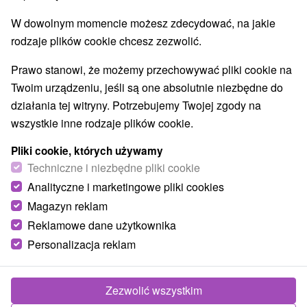
W dowolnym momencie możesz zdecydować, na jakie
rodzaje plików cookie chcesz zezwolić.
Prawo stanowi, że możemy przechowywać pliki cookie na
Twoim urządzeniu, jeśli są one absolutnie niezbędne do
działania tej witryny. Potrzebujemy Twojej zgody na
wszystkie inne rodzaje plików cookie.
Pliki cookie, których używamy
Techniczne i niezbędne pliki cookie
© OpenStreetMap
Analityczne i marketingowe pliki cookies
Magazyn reklam
Region turystyczny
Východné Slovensko, Gemer, Košický kraj, Revúcka
Reklamowe dane użytkownika
vrchovina, Slovenské rudohorie, Slovenský Kras, Volovské
Personalizacja reklam
vrchy
Zezwolić wszystkim
Znalazłeś błąd lub chcesz polecić nam nową atrakcję