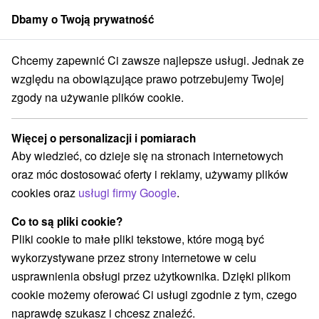
Dbamy o Twoją prywatność
członek grupy
Sorger
Chcemy zapewnić Ci zawsze najlepsze usługi. Jednak ze
acji
Východné Slovensko
Košický kraj
Háj
Wodospady Hájske
względu na obowiązujące prawo potrzebujemy Twojej
zgody na używanie plików cookie.
Wodospady Hájske
Więcej o personalizacji i pomiarach
Wyświetl stronę internetową
Przejdź do
Aby wiedzieć, co dzieje się na stronach internetowych
oraz móc dostosować oferty i reklamy, używamy plików
Facebook
cookies oraz
usługi firmy Google
.
Opinii Google
Co to są pliki cookie?
Slovenský kras
GPS:
Pliki cookie to małe pliki tekstowe, które mogą być
044 02 Háj
N +48° 38' 28.23''
wykorzystywane przez strony internetowe w celu
E +20° 50' 54.02''
usprawnienia obsługi przez użytkownika. Dzięki plikom
cookie możemy oferować Ci usługi zgodnie z tym, czego
naprawdę szukasz i chcesz znaleźć.