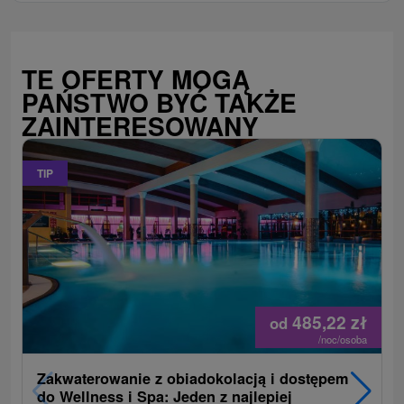
TE OFERTY MOGĄ
PAŃSTWO BYĆ TAKŻE
ZAINTERESOWANY
TIP
485,22
zł
od
/noc/osoba
Zakwaterowanie z obiadokolacją i dostępem
do Wellness i Spa: Jeden z najlepiej