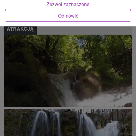
Zezwól zaznaczone
Zgłoś błąd
Odmówić
ATRAKCJĄ