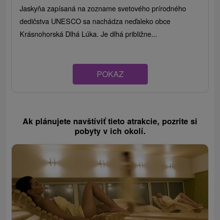
Jaskyňa zapísaná na zozname svetového prírodného
dedičstva UNESCO sa nachádza neďaleko obce
Krásnohorská Dlhá Lúka. Je dlhá približne...
POKAZ
Ak plánujete navštíviť tieto atrakcie, pozrite si
pobyty v ich okolí.