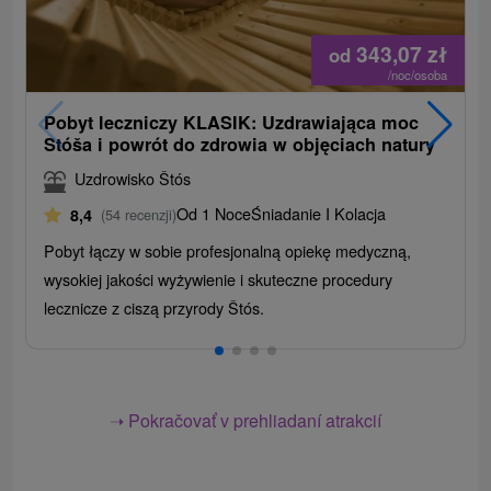
343,07
zł
od
/noc/osoba
Pobyt leczniczy KLASIK: Uzdrawiająca moc
Stóša i powrót do zdrowia w objęciach natury
Uzdrowisko Štós
Od 1 Noce
Śniadanie I Kolacja
8,4
(54 recenzji)
Pobyt łączy w sobie profesjonalną opiekę medyczną,
wysokiej jakości wyżywienie i skuteczne procedury
lecznicze z ciszą przyrody Štós.
➝ Pokračovať v prehliadaní atrakcií