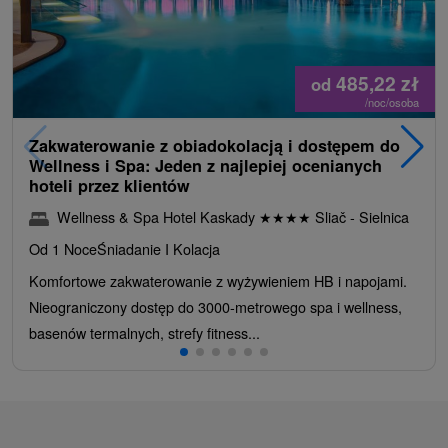
485,22
zł
od
/noc/osoba
Zakwaterowanie z obiadokolacją i dostępem do
Wellness i Spa: Jeden z najlepiej ocenianych
hoteli przez klientów
Wellness & Spa Hotel Kaskady
★
★
★
★
Sliač - Sielnica
Od 1 Noce
Śniadanie I Kolacja
Komfortowe zakwaterowanie z wyżywieniem HB i napojami.
Nieograniczony dostęp do 3000-metrowego spa i wellness,
basenów termalnych, strefy fitness...