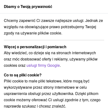
Dbamy o Twoją prywatność
członek grupy
Sorger
Chcemy zapewnić Ci zawsze najlepsze usługi. Jednak ze
Atrakcje na Słowacji
Jaskinie
Volovské vrchy
względu na obowiązujące prawo potrzebujemy Twojej
zgody na używanie plików cookie.
Jaskinie Volovské vrchy
Więcej o personalizacji i pomiarach
Kategorie
Aby wiedzieć, co dzieje się na stronach internetowych
oraz móc dostosować oferty i reklamy, używamy plików
Wszystkie kategorie
Jaskinie
(2)
cookies oraz
usługi firmy Google
.
Atrakcje turystyczne
Atrakcje dla dzieci
(4)
(1)
Zabytki techniki
Pomniki
Wodospady
(3)
(1)
(2)
Co to są pliki cookie?
Zamki, pałace, ruiny
Chaty górskie
Zamki
(4)
(1)
(1)
Pliki cookie to małe pliki tekstowe, które mogą być
Miejsca sakralne
Parki miejskie i zamkowe
(3)
(1)
wykorzystywane przez strony internetowe w celu
Túry a turistické chodníky
(2)
usprawnienia obsługi przez użytkownika. Dzięki plikom
cookie możemy oferować Ci usługi zgodnie z tym, czego
Wsie i miasta
naprawdę szukasz i chcesz znaleźć.