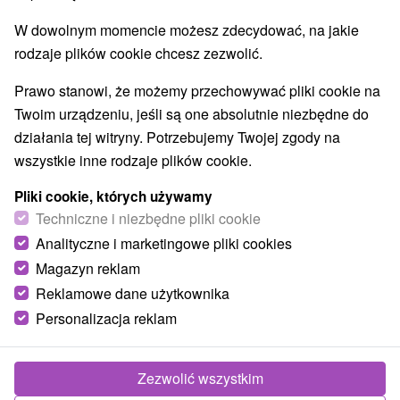
Krásnohorská Dlhá Lúka
(1)
Jasov
(1)
W dowolnym momencie możesz zdecydować, na jakie
rodzaje plików cookie chcesz zezwolić.
Prawo stanowi, że możemy przechowywać pliki cookie na
Twoim urządzeniu, jeśli są one absolutnie niezbędne do
działania tej witryny. Potrzebujemy Twojej zgody na
wszystkie inne rodzaje plików cookie.
Pliki cookie, których używamy
Techniczne i niezbędne pliki cookie
Analityczne i marketingowe pliki cookies
Magazyn reklam
Jaskinia Jasowska
Reklamowe dane użytkownika
Personalizacja reklam
Košický kraj -
Jasov
Długość: 2811 m Głębokość: 55 m Temperatura: od 8,8
Zezwolić wszystkim
do 9,4 ° C Jaskinia Jasowska znajduje się na zachodnim