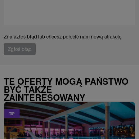
Znalazłeś błąd lub chcesz polecić nam nową atrakcję
Zgłoś błąd
TE OFERTY MOGĄ PAŃSTWO
BYĆ TAKŻE
ZAINTERESOWANY
TIP