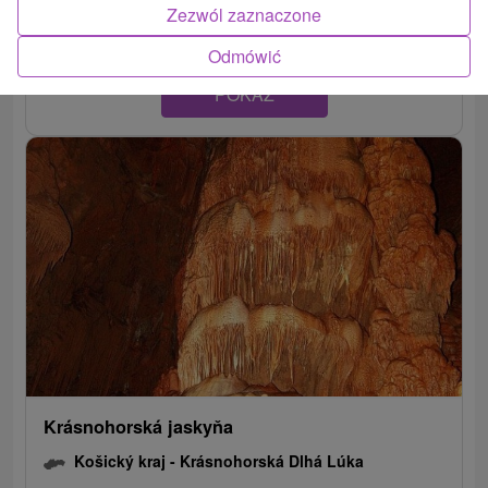
krańcu wsi Jasov w powiecie...
Zezwól zaznaczone
Odmówić
POKAZ
Krásnohorská jaskyňa
Košický kraj -
Krásnohorská Dlhá Lúka