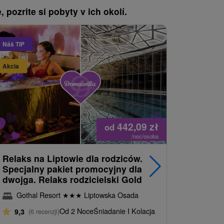
, pozrite si pobyty v ich okolí.
Náš TIP
Náš TIP
Akcia
442,09
zł
od
/noc/osoba
Relaks na Liptowie dla rodziców.
Lato w H
Specjalny pakiet promocyjny dla
przygód,
dwojga. Relaks rodzicielski Gold
rodzinn
Gothal Resort
★
★
★
Liptowska Osada
Hotel 
Od 2 Noce
Śniadanie I Kolacja
9,3
(6 recenzji)
9,6
(5 r