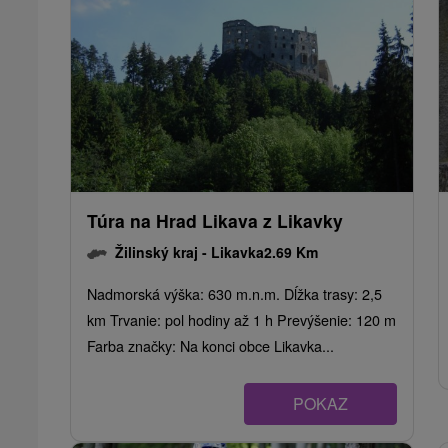
Túra na Hrad Likava z Likavky
Žilinský kraj -
Likavka
2.69 Km
Nadmorská výška: 630 m.n.m. Dĺžka trasy: 2,5
km Trvanie: pol hodiny až 1 h Prevýšenie: 120 m
Farba značky: Na konci obce Likavka...
POKAZ