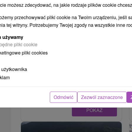
 możesz zdecydować, na jakie rodzaje plików cookie chcesz
ożemy przechowywać pliki cookie na Twoim urządzeniu, jeśli s
ia tej witryny. Potrzebujemy Twojej zgody na wszystkie inne ro
ych używamy
będne pliki cookie
ketingowe pliki cookies
SNG, Galéria Ľudovíta Fullu
 użytkownika
Ružomberok
eklam
Žilinský kraj -
Ružomberok
0.52 Km
Odmówić
Zezwól zaznaczone
POKAZ