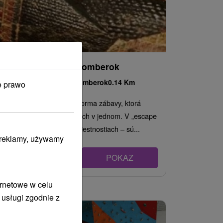
Escape Room Ružomberok
Žilinský kraj -
Ružomberok
0.14 Km
e prawo
Moderná a interaktívna forma zábavy, ktorá
ponúka adrenalín a oddych v jednom. V „escape
roomoch“ – únikových miestnostiach – sú...
i reklamy, używamy
POKAZ
ernetowe w celu
 usługi zgodnie z