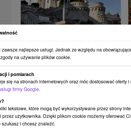
watność
Mauzoleum Andreja Hlinki, pomnik
Andreja Hlinki
zawsze najlepsze usługi. Jednak ze względu na obowiązując
Žilinský kraj -
Ružomberok
0.06 Km
 zgody na używanie plików cookie.
Pomnik znajduje się w pobliżu kościoła
acji i pomiarach
rzymskokatolickiego św. Ondrej w Rużomberku.
eje się na stronach internetowych oraz móc dostosować oferty 
Stoi tu od 1939 roku, aw 2007 roku Rada
usługi firmy Google
.
Narodowa Republiki...
e?
POKAZ
 pliki tekstowe, które mogą być wykorzystywane przez strony int
i przez użytkownika. Dzięki plikom cookie możemy oferować Ci
 szukasz i chcesz znaleźć.