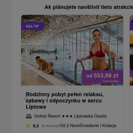
Ak plánujete navštíviť tieto atrakcie
Náš TIP
553,99
zł
od
/noc/osoba
Rodzinny pobyt pełen relaksu,
zabawy i odpoczynku w sercu
Liptowa
Gothal Resort
★
★
★
Liptowska Osada
Od 2 Noce
Śniadanie I Kolacja
9,3
(6 recenzji)