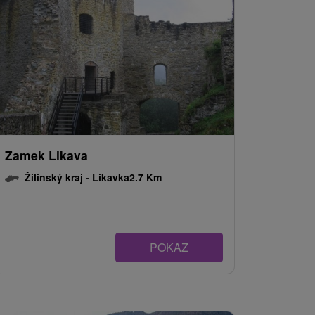
Zamek Likava
Žilinský kraj -
Likavka
2.7 Km
POKAZ