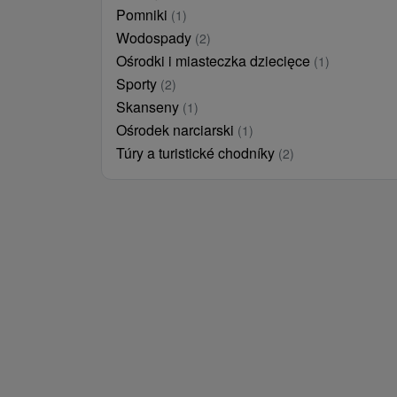
Pomniki
(1)
Wodospady
(2)
Ośrodki i miasteczka dziecięce
(1)
Sporty
(2)
Skanseny
(1)
Ośrodek narciarski
(1)
Túry a turistické chodníky
(2)