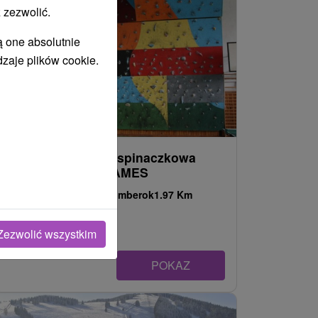
 zezwolić.
ą one absolutnie
dzaje plików cookie.
Sztuczna ściana wspinaczkowa
Ružomberok HK IAMES
Žilinský kraj -
Ružomberok
1.97 Km
Zezwolić wszystkim
POKAZ