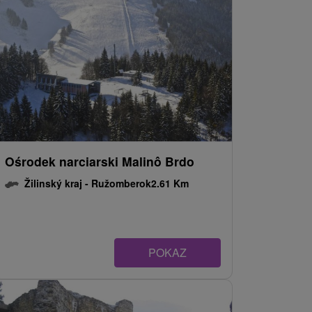
Ośrodek narciarski Malinô Brdo
Žilinský kraj -
Ružomberok
2.61 Km
POKAZ