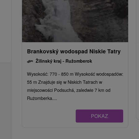
Brankovský wodospad Niskie Tatry
Žilinský kraj -
Ružomberok
Wysokość: 770 - 850 m Wysokość wodospadów:
55 m Znajduje się w Niskich Tatrach w
miejscowości Podsuchá, zaledwie 7 km od
Rużomberka....
POKAZ