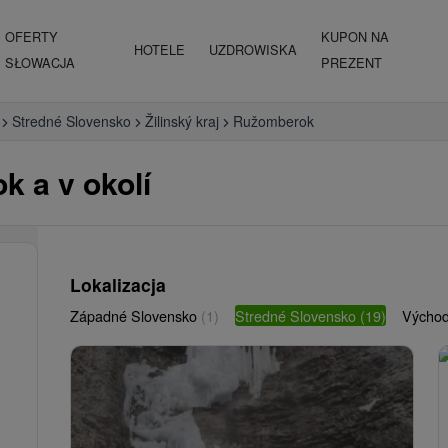
OFERTY
KUPON NA
HOTELE
UZDROWISKA
SŁOWACJA
PREZENT
Stredné Slovensko
Žilinský kraj
Ružomberok
 a v okolí
Lokalizacja
Západné Slovensko
(1)
Stredné Slovensko
(19)
Východ