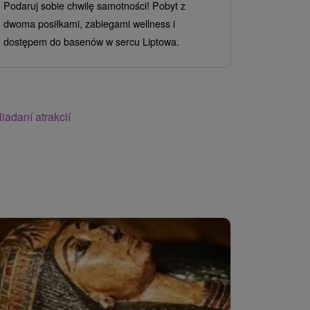
Podaruj sobie chwilę samotności! Pobyt z
Jedno dzieck
dwoma posiłkami, zabiegami wellness i
a wszystkie
dostępem do basenów w sercu Liptowa.
pełnej gier i
iadaní atrakcií