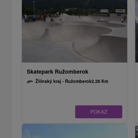
Skatepark Ružomberok
Žilinský kraj -
Ružomberok
2.28 Km
POKAZ