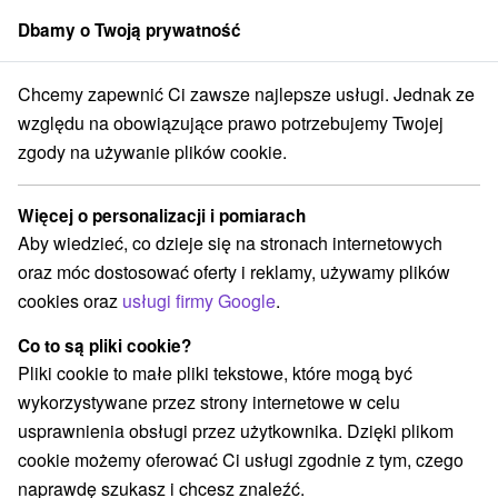
Dbamy o Twoją prywatność
członek grupy
Sorger
Chcemy zapewnić Ci zawsze najlepsze usługi. Jednak ze
Slovensko
Žilinský kraj
Ružomberok
Park rowerowy Malinô Brdo
względu na obowiązujące prawo potrzebujemy Twojej
zgody na używanie plików cookie.
Park rowerowy Malinô Brdo
Więcej o personalizacji i pomiarach
Wyświetl stronę internetową
Przejdź do
Aby wiedzieć, co dzieje się na stronach internetowych
oraz móc dostosować oferty i reklamy, używamy plików
cookies oraz
usługi firmy Google
.
+421 44 381 32 08
skipark@skipark.sk
Co to są pliki cookie?
Facebook
Pliki cookie to małe pliki tekstowe, które mogą być
wykorzystywane przez strony internetowe w celu
Opinii Google
usprawnienia obsługi przez użytkownika. Dzięki plikom
Hrabovská cesta 1679/31
GPS:
cookie możemy oferować Ci usługi zgodnie z tym, czego
034 01 Ružomberok
N +49° 4' 8.1''
naprawdę szukasz i chcesz znaleźć.
E +19° 16' 17.9''