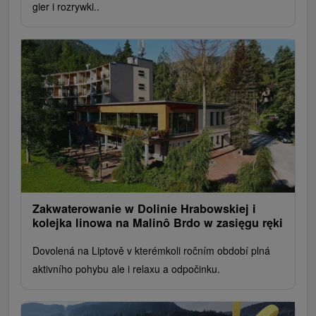
gier i rozrywki..
Zakwaterowanie w Dolinie Hrabowskiej i
kolejka linowa na Malinô Brdo w zasięgu ręki
Dovolená na Liptově v kterémkoli ročním období plná
aktivního pohybu ale i relaxu a odpočinku.