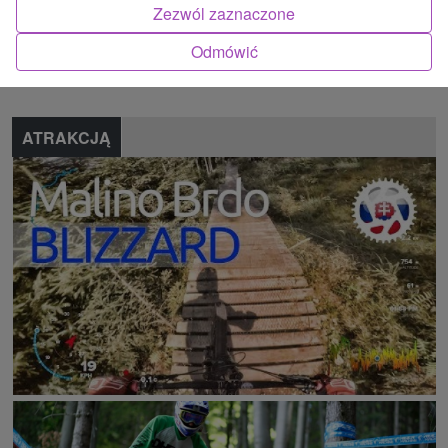
Zezwól zaznaczone
Znalazłeś błąd lub chcesz polecić nam nową atrakcję
Odmówić
Zgłoś błąd
ATRAKCJĄ