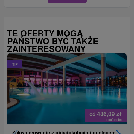
TE OFERTY MOGĄ
PAŃSTWO BYĆ TAKŻE
ZAINTERESOWANY
TIP
486,09
zł
od
/noc/osoba
Zakwaterowanie z obiadokolacją i dostępem