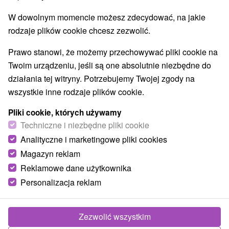
W dowolnym momencie możesz zdecydować, na jakie
rodzaje plików cookie chcesz zezwolić.
Prawo stanowi, że możemy przechowywać pliki cookie na
Twoim urządzeniu, jeśli są one absolutnie niezbędne do
działania tej witryny. Potrzebujemy Twojej zgody na
wszystkie inne rodzaje plików cookie.
Pliki cookie, których używamy
Techniczne i niezbędne pliki cookie
Analityczne i marketingowe pliki cookies
© OpenStreetMap
Magazyn reklam
Reklamowe dane użytkownika
Region turystyczny
Personalizacja reklam
Liptov, Veľká Fatra, Severné Slovensko, Žilinský kraj,
Chočské vrchy, Malinô Brdo
Zezwolić wszystkim
Znalazłeś błąd lub chcesz polecić nam nową atrakcję