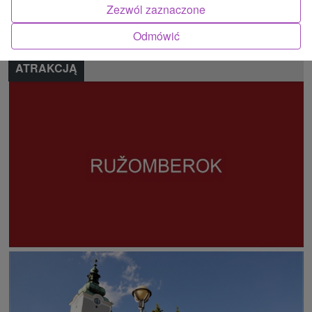
Zezwól zaznaczone
Zgłoś błąd
Odmówić
ATRAKCJĄ