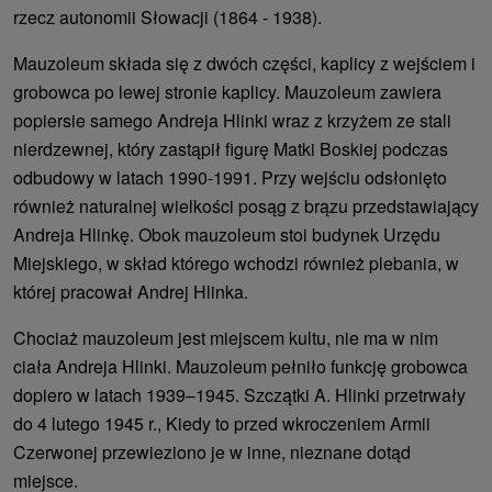
rzecz autonomii Słowacji (1864 - 1938).
Mauzoleum składa się z dwóch części, kaplicy z wejściem i
grobowca po lewej stronie kaplicy. Mauzoleum zawiera
popiersie samego Andreja Hlinki wraz z krzyżem ze stali
nierdzewnej, który zastąpił figurę Matki Boskiej podczas
odbudowy w latach 1990-1991. Przy wejściu odsłonięto
również naturalnej wielkości posąg z brązu przedstawiający
Andreja Hlinkę. Obok mauzoleum stoi budynek Urzędu
Miejskiego, w skład którego wchodzi również plebania, w
której pracował Andrej Hlinka.
Chociaż mauzoleum jest miejscem kultu, nie ma w nim
ciała Andreja Hlinki. Mauzoleum pełniło funkcję grobowca
dopiero w latach 1939–1945. Szczątki A. Hlinki przetrwały
do ​​4 lutego 1945 r., Kiedy to przed wkroczeniem Armii
Czerwonej przewieziono je w inne, nieznane dotąd
miejsce.