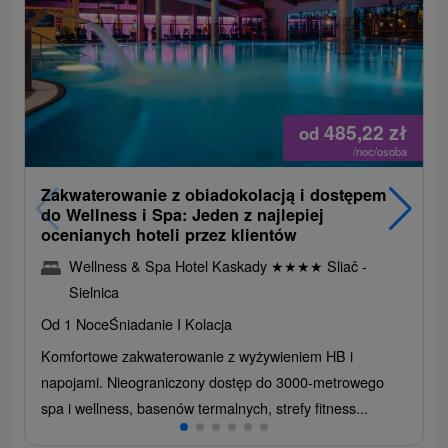
485,22
zł
od
/noc/osoba
Zakwaterowanie z obiadokolacją i dostępem
do Wellness i Spa: Jeden z najlepiej
ocenianych hoteli przez klientów
Wellness & Spa Hotel Kaskady
★
★
★
★
Sliač -
Sielnica
Od 1 Noce
Śniadanie I Kolacja
Komfortowe zakwaterowanie z wyżywieniem HB i
napojami. Nieograniczony dostęp do 3000-metrowego
spa i wellness, basenów termalnych, strefy fitness...