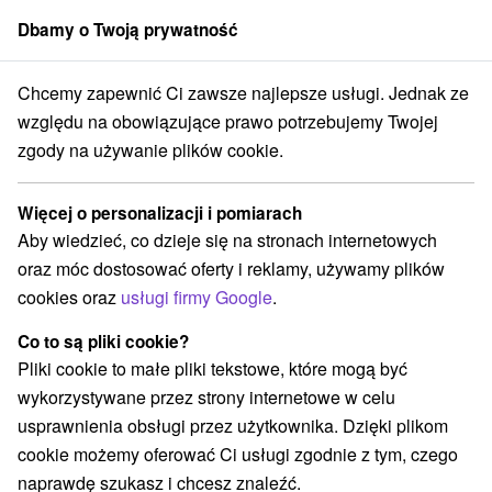
Dbamy o Twoją prywatność
członek grupy
Sorger
Chcemy zapewnić Ci zawsze najlepsze usługi. Jednak ze
aj
Ružomberok
Mauzoleum Andreja Hlinki, pomnik Andreja Hlinki
względu na obowiązujące prawo potrzebujemy Twojej
zgody na używanie plików cookie.
Mauzoleum Andreja Hlinki, pomnik
Andreja Hlinki
Więcej o personalizacji i pomiarach
Aby wiedzieć, co dzieje się na stronach internetowych
Wyświetl stronę internetową
Przejdź do
oraz móc dostosować oferty i reklamy, używamy plików
cookies oraz
usługi firmy Google
.
Facebook
Co to są pliki cookie?
Opinii Google
Pliki cookie to małe pliki tekstowe, które mogą być
Zarevúca 19/18
GPS:
wykorzystywane przez strony internetowe w celu
034 01 Ružomberok
N +49° 4' 51.45''
usprawnienia obsługi przez użytkownika. Dzięki plikom
E +19° 18' 15.03''
cookie możemy oferować Ci usługi zgodnie z tym, czego
naprawdę szukasz i chcesz znaleźć.