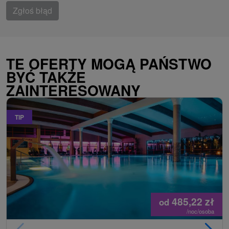
Zgłoś błąd
TE OFERTY MOGĄ PAŃSTWO
BYĆ TAKŻE
ZAINTERESOWANY
TIP
485,22
zł
od
/noc/osoba