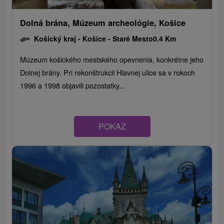
Dolná brána, Múzeum archeológie, Košice
Košický kraj -
Košice - Staré Mesto
0.4 Km
Múzeum košického mestského opevnenia, konkrétne jeho
Dolnej brány. Pri rekonštrukcii Hlavnej ulice sa v rokoch
1996 a 1998 objavili pozostatky...
POKAZ