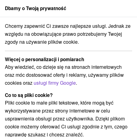
Dbamy o Twoją prywatność
członek grupy
Sorger
Chcemy zapewnić Ci zawsze najlepsze usługi. Jednak ze
ystyczne
Východné Slovensko
Košický kraj
Košice - Staré Mesto
względu na obowiązujące prawo potrzebujemy Twojej
zgody na używanie plików cookie.
Atrakcje turystyczne Košice - Staré
Mesto a v okolí
Więcej o personalizacji i pomiarach
Aby wiedzieć, co dzieje się na stronach internetowych
Kategorie
oraz móc dostosować oferty i reklamy, używamy plików
cookies oraz
usługi firmy Google
.
Wszystkie kategorie
Atrakcje turystyczne
(2)
Muzea i galerie
Zabytki techniki
(2)
(2)
Co to są pliki cookie?
Planetarium i obserwatorium
Miejsca sakralne
(1)
(2)
Pliki cookie to małe pliki tekstowe, które mogą być
Obiekty architektoniczne
(1)
wykorzystywane przez strony internetowe w celu
usprawnienia obsługi przez użytkownika. Dzięki plikom
cookie możemy oferować Ci usługi zgodnie z tym, czego
naprawdę szukasz i chcesz znaleźć.