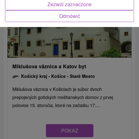
Zezwól zaznaczone
Odmówić
Miklušova väznica a Katov byt
Košický kraj -
Košice - Staré Mesto
Miklušova väznica v Košiciach je súbor dvoch
prepojených gotických meštianskych domov z prvej
polovice 15. storočia, ktoré na začiatku 17....
POKAZ