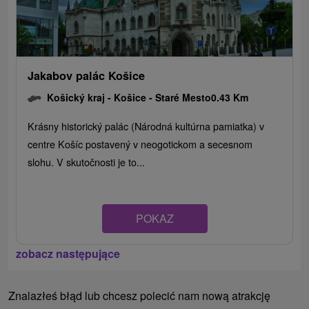
Jakabov palác Košice
Košický kraj -
Košice - Staré Mesto
0.43 Km
Krásny historický palác (Národná kultúrna pamiatka) v
centre Košíc postavený v neogotickom a secesnom
slohu. V skutočnosti je to...
POKAZ
zobacz następujące
Znalazłeś błąd lub chcesz polecić nam nową atrakcję