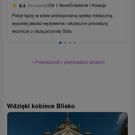
Od 1 Noce
Śniadanie I Kolacja
8,4
(54 recenzji)
Pobyt łączy w sobie profesjonalną opiekę medyczną,
wysokiej jakości wyżywienie i skuteczne procedury
lecznicze z ciszą przyrody Štós.
➝ Pokračovať v prehliadaní atrakcií
Wdzięki kobiece Blisko