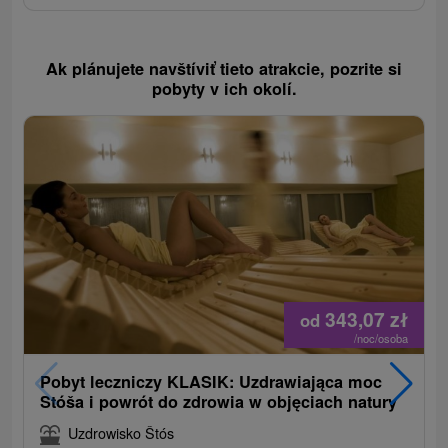
Ak plánujete navštíviť tieto atrakcie, pozrite si
pobyty v ich okolí.
343,07
zł
od
/noc/osoba
Pobyt leczniczy KLASIK: Uzdrawiająca moc
Stóša i powrót do zdrowia w objęciach natury
Uzdrowisko Štós