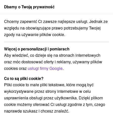
Dbamy o Twoją prywatność
członek grupy
Sorger
Chcemy zapewnić Ci zawsze najlepsze usługi. Jednak ze
Košický kraj
Košice - Staré Mesto
Planetarium STM w Koszycach
względu na obowiązujące prawo potrzebujemy Twojej
zgody na używanie plików cookie.
Planetarium STM w Koszycach
Więcej o personalizacji i pomiarach
Wyświetl stronę internetową
Przejdź do
Aby wiedzieć, co dzieje się na stronach internetowych
oraz móc dostosować oferty i reklamy, używamy plików
+ 421 55 62 240 35, +421 55 72 606 56
cookies oraz
usługi firmy Google
.
stmke@stm-ke.sk
Co to są pliki cookie?
Facebook
Pliki cookie to małe pliki tekstowe, które mogą być
wykorzystywane przez strony internetowe w celu
Opinii Google
usprawnienia obsługi przez użytkownika. Dzięki plikom
Hlavná 88
GPS:
cookie możemy oferować Ci usługi zgodnie z tym, czego
040 01 Košice
N +48° 43' 27.24''
naprawdę szukasz i chcesz znaleźć.
E +21° 15' 21.03''