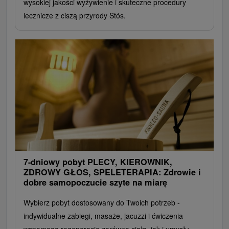
wysokiej jakości wyżywienie i skuteczne procedury
lecznicze z ciszą przyrody Štós.
7-dniowy pobyt PLECY, KIEROWNIK,
ZDROWY GŁOS, SPELETERAPIA: Zdrowie i
dobre samopoczucie szyte na miarę
Wybierz pobyt dostosowany do Twoich potrzeb -
indywidualne zabiegi, masaże, jacuzzi i ćwiczenia
wspomogą regenerację zarówno ciała, jak i umysłu.