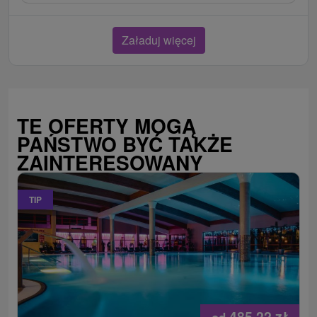
Załaduj więcej
TE OFERTY MOGĄ
PAŃSTWO BYĆ TAKŻE
ZAINTERESOWANY
TIP
485,22
zł