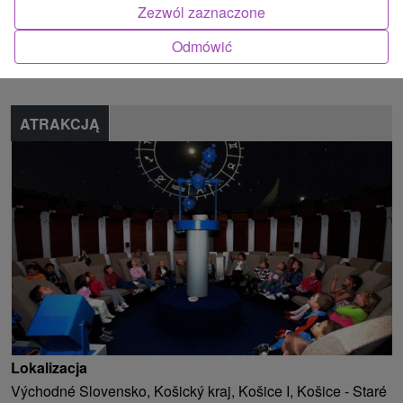
Zezwól zaznaczone
Znalazłeś błąd lub chcesz polecić nam nową atrakcję
Odmówić
Zgłoś błąd
ATRAKCJĄ
Lokalizacja
Východné Slovensko, Košický kraj, Košice I, Košice - Staré