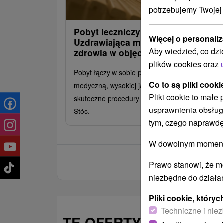
potrzebujemy Twojej
Pobyt leczniczy KLASIK:
Więcej o personaliz
Uzdrawiająca moc Stóša i powrót 
Aby wiedzieć, co dzi
zdrowia w objęciach natury
plików cookies oraz
Pobyt łączy w sobie profesjonalną opiekę
Co to są pliki cooki
medyczną, wysokiej jakości wyżywienie i
Pliki cookie to małe
skuteczne procedury lecznicze z ciszą przyrody
usprawnienia obsług
Štós.
tym, czego naprawdę
W dowolnym momencie
Prawo stanowi, że m
niezbędne do działan
Pliki cookie, któr
Techniczne i niez
TE OFERTY MOGĄ PAŃ