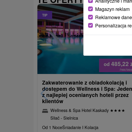
Analityczne i mar
Magazyn reklam
TIP
Reklamowe dane
Personalizacja r
485,22
od
/noc/os
Zakwaterowanie z obiadokolacją i
dostępem do Wellness i Spa: Jede
z najlepiej ocenianych hoteli przez
klientów
Wellness & Spa Hotel Kaskady
★
★
★
★
Sliač - Sielnica
Od 1 Noce
Śniadanie I Kolacja