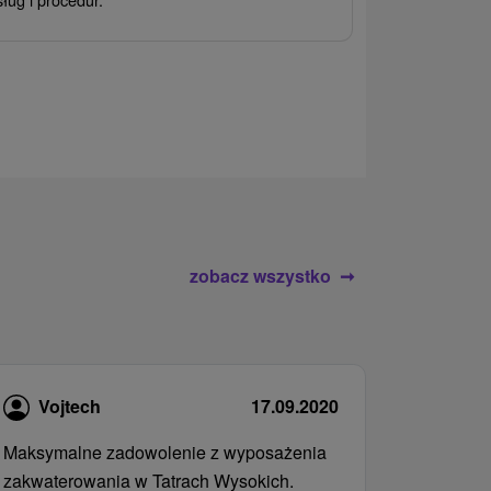
wrażeń pobyte
atrakcje wodne
rodziny.
zobacz wszystko
Vojtech
17.09.2020
Maksymalne zadowolenie z wyposażenia
zakwaterowania w Tatrach Wysokich.