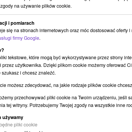
 zgody na używanie plików cookie.
7-dniowy pobyt PLECY, KIEROWNIK,
W
acji i pomiarach
do
ZDROWY GŁOS, SPELETERAPIA:
Š
eje się na stronach internetowych oraz móc dostosować oferty 
Zdrowie i dobre samopoczucie szyte
h
na miarę
usługi firmy Google
.
We
Wybierz pobyt dostosowany do Twoich potrzeb -
e?
za
indywidualne zabiegi, masaże, jacuzzi i ćwiczenia
 pliki tekstowe, które mogą być wykorzystywane przez strony int
tr
wspomogą regenerację zarówno ciała, jak i
i przez użytkownika. Dzięki plikom cookie możemy oferować Ci
św
umysłu.
 szukasz i chcesz znaleźć.
 możesz zdecydować, na jakie rodzaje plików cookie chcesz
Załaduj więcej
ożemy przechowywać pliki cookie na Twoim urządzeniu, jeśli s
ia tej witryny. Potrzebujemy Twojej zgody na wszystkie inne ro
ych używamy
będne pliki cookie
STWO BYĆ TAKŻE ZAINTERESO