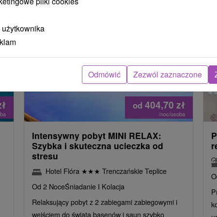
ketingowe pliki cookies
 użytkownika
eklam
Odmówić
Zezwól zaznaczone
zł
404,70
zł
od
oba
/noc/osoba
Intensywny pobyt MINI RELAX:
P
n
Szybka i skuteczna ucieczka od
r
stresu
Hotel Flóra
★
★
★
Trenczańskie Teplice
O
Od 2 Noce
Śniadanie I Kolacja
P
Relaksujący pobyt z 2 zabiegami zabiegowymi i
k
wejściem do świata basenów i saun szybko
u