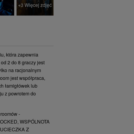
+3 Więcej zdjęć
u, która zapewnia
od 2 do 8 graczy jest
ylko na racjonalnym
oom jest współpraca,
ch łamigłówek lub
ju z powrotem do
e roomów -
RLOCKED, WSPÓLNOTA
 UCIECZKA Z