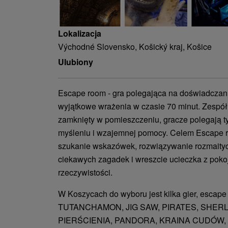
Lokalizacja
Východné Slovensko, Košický kraj, Košice
Ulubiony
Escape room - gra polegająca na doświadczani
wyjątkowe wrażenia w czasie 70 minut. Zespół 
zamknięty w pomieszczeniu, gracze polegają t
myśleniu i wzajemnej pomocy. Celem Escape r
szukanie wskazówek, rozwiązywanie rozmaity
ciekawych zagadek i wreszcie ucieczka z poko
rzeczywistości.
W Koszycach do wyboru jest kilka gier, escap
TUTANCHAMON, JIG SAW, PIRATES, SHE
PIERŚCIENIA, PANDORA, KRAINA CUDÓW,