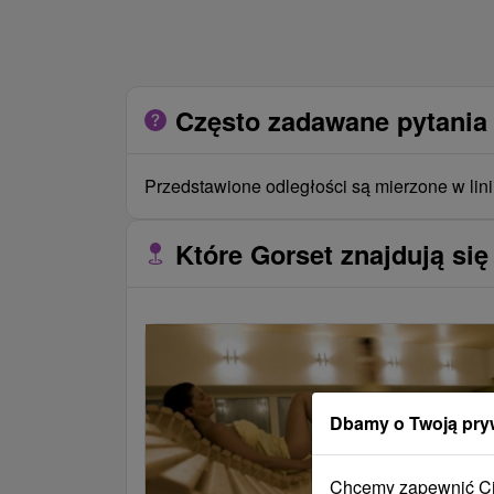
Często zadawane pytania 
Przedstawione odległości są mierzone w lini
Które Gorset znajdują się
Dbamy o Twoją pry
Chcemy zapewnić Ci 