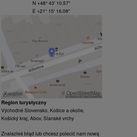
N +48° 43' 10.57''
E +21° 15' 16.08''
© OpenStreetMap
Region turystyczny
Východné Slovensko, Košice a okolie,
Košický kraj, Abov, Slanské vrchy
Znalazłeś błąd lub chcesz polecić nam nową