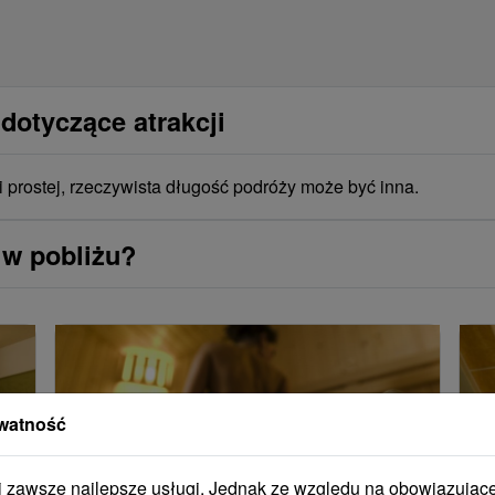
dotyczące atrakcji
i prostej, rzeczywista długość podróży może być inna.
 w pobliżu?
watność
zawsze najlepsze usługi. Jednak ze względu na obowiązując