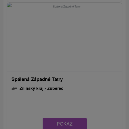
Spálená Západné Tatry
Žilinský kraj -
Zuberec
POKAZ