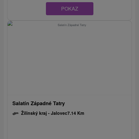
POKAZ
Salatín Západné Tatry
Žilinský kraj -
Jalovec
7.14 Km