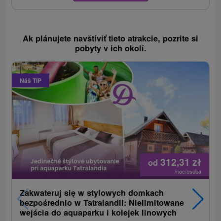
Ak plánujete navštíviť tieto atrakcie, pozrite si
pobyty v ich okolí.
Náš TIP
312,31
zł
od
/noc/osoba
Zakwateruj się w stylowych domkach
bezpośrednio w Tatralandii: Nielimitowane
wejścia do aquaparku i kolejek linowych