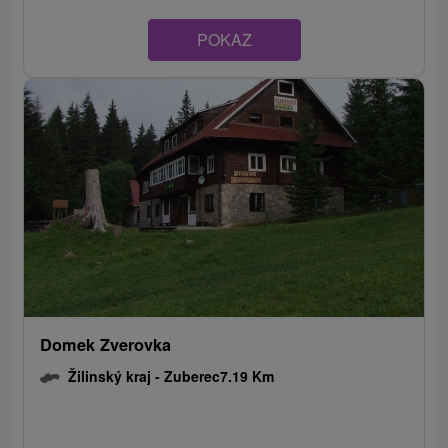
POKAZ
Domek Zverovka
Žilinský kraj -
Zuberec
7.19 Km