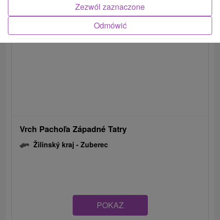
Zezwól zaznaczone
Odmówić
Vrch Pachoľa Západné Tatry
Žilinský kraj -
Zuberec
POKAZ