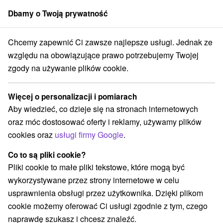
Dbamy o Twoją prywatność
członek grupy
Sorger
Chcemy zapewnić Ci zawsze najlepsze usługi. Jednak ze
je na Słowacji
Tarcze
Stredné Slovensko
Žilinský kraj
Zuberec
względu na obowiązujące prawo potrzebujemy Twojej
zgody na używanie plików cookie.
Tarcze Zuberec a v okolí
Więcej o personalizacji i pomiarach
Kategorie
Aby wiedzieć, co dzieje się na stronach internetowych
oraz móc dostosować oferty i reklamy, używamy plików
Wszystkie kategorie
Kolejki linowe
(1)
cookies oraz
usługi firmy Google
.
Atrakcje z adrenaliną
Muzea i galerie
Tarcze
(1)
(1)
(3)
Atrakcje dla dzieci
Wodospady
(1)
(1)
Co to są pliki cookie?
Kościoły drewniane
Sporty
Skanseny
(1)
(1)
(2)
Pliki cookie to małe pliki tekstowe, które mogą być
Chaty górskie
(1)
wykorzystywane przez strony internetowe w celu
usprawnienia obsługi przez użytkownika. Dzięki plikom
cookie możemy oferować Ci usługi zgodnie z tym, czego
naprawdę szukasz i chcesz znaleźć.