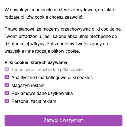
W dowolnym momencie możesz zdecydować, na jakie
rodzaje plików cookie chcesz zezwolić.
Prawo stanowi, że możemy przechowywać pliki cookie na
Twoim urządzeniu, jeśli są one absolutnie niezbędne do
działania tej witryny. Potrzebujemy Twojej zgody na
wszystkie inne rodzaje plików cookie.
Vrch Brestová Západné tatry
Pliki cookie, których używamy
Žilinský kraj -
Zuberec
Techniczne i niezbędne pliki cookie
Nadmorská výška 1902,7 m.n.m. Vrch v hlavnom hrebeni
Analityczne i marketingowe pliki cookies
Západných Tatier na Slovensku, juhovýchodne od
Magazyn reklam
Zuberca. Nachádza v západnej časti...
Reklamowe dane użytkownika
Personalizacja reklam
POKAZ
Zezwolić wszystkim