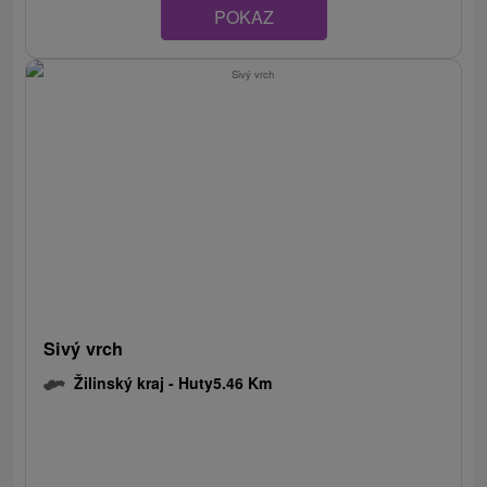
POKAZ
Sivý vrch
Žilinský kraj -
Huty
5.46 Km