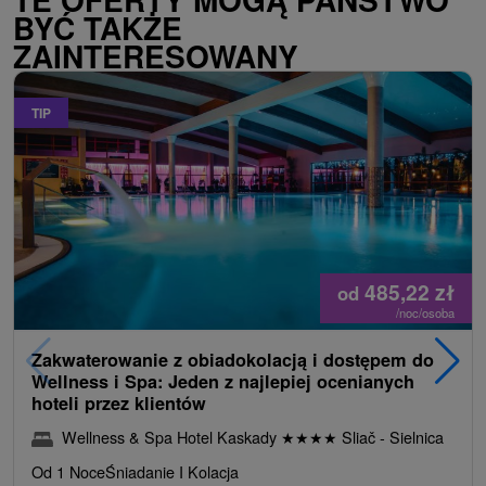
BYĆ TAKŻE
ZAINTERESOWANY
TIP
485,22
zł
od
/noc/osoba
Zakwaterowanie z obiadokolacją i dostępem do
Wellness i Spa: Jeden z najlepiej ocenianych
hoteli przez klientów
Wellness & Spa Hotel Kaskady
★
★
★
★
Sliač - Sielnica
Od 1 Noce
Śniadanie I Kolacja