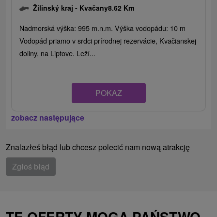
Žilinský kraj -
Kvačany
8.62 Km
Nadmorská výška: 995 m.n.m. Výška vodopádu: 10 m
Vodopád priamo v srdci prírodnej rezervácie, Kvačianskej
doliny, na Liptove. Leží...
POKAZ
zobacz następujące
Znalazłeś błąd lub chcesz polecić nam nową atrakcję
Zgłoś błąd
TE OFERTY MOGĄ PAŃSTWO