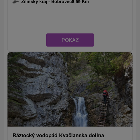
Žilinský kraj -
Bobrovec
8.59 Km
POKAZ
Ráztocký vodopád Kvačianska dolina