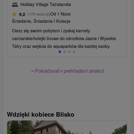
Holiday Village Tatralandia
Od 1 Noce
9,2
(179 recenzji)
Śniadanie, Śniadanie I Kolacja
Ciesz się swoim pobytem i zyskaj karnety
narciarskie/kolejki linowe do ośrodków Jasna i Wysokie
Tatry oraz wejścia do aquaparków dla każdej osoby.
➝ Pokračovať v prehliadaní atrakcií
Wdzięki kobiece Blisko