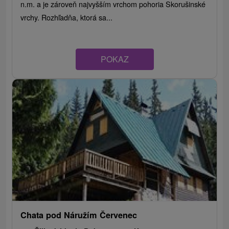
n.m. a je zároveň najvyšším vrchom pohoria Skorušinské
vrchy. Rozhľadňa, ktorá sa...
POKAZ
Chata pod Náružím Červenec