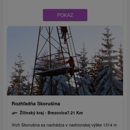
POKAZ
Rozhľadňa Skorušina
Žilinský kraj -
Brezovica
7.21 Km
Vrch Skorušina sa nachádza v nadmorskej výške 1314 m