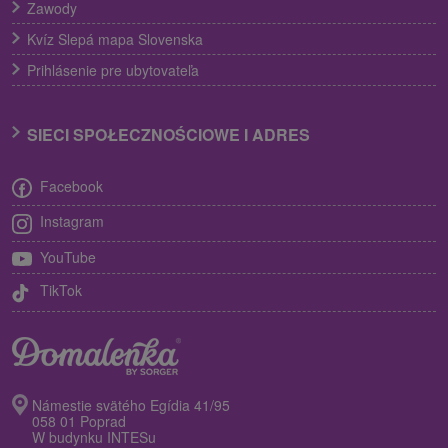
Zawody
Kvíz Slepá mapa Slovenska
Prihlásenie pre ubytovateľa
SIECI SPOŁECZNOŚCIOWE I ADRES
Facebook
Instagram
YouTube
TikTok
Námestie svätého Egídia 41/95
058 01 Poprad
W budynku INTESu