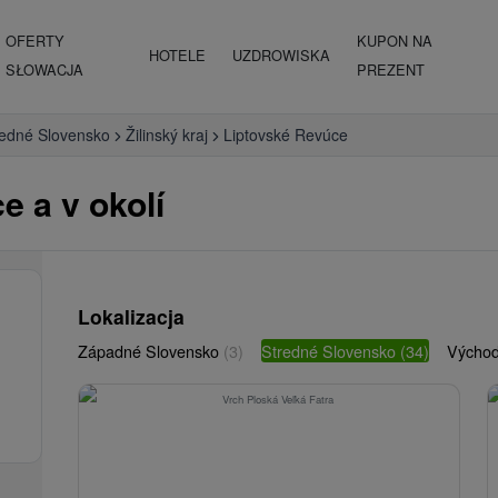
OFERTY
KUPON NA
HOTELE
UZDROWISKA
SŁOWACJA
PREZENT
redné Slovensko
Žilinský kraj
Liptovské Revúce
e a v okolí
Lokalizacja
Západné Slovensko
(3)
Stredné Slovensko
(34)
Východ