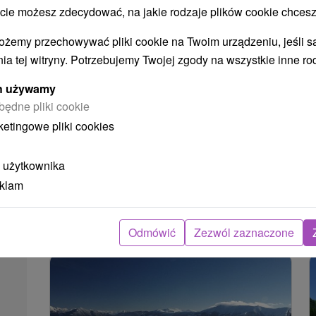
 możesz zdecydować, na jakie rodzaje plików cookie chcesz
ożemy przechowywać pliki cookie na Twoim urządzeniu, jeśli s
ia tej witryny. Potrzebujemy Twojej zgody na wszystkie inne ro
Túra na Rakytov z Liptovských
ych używamy
Revúc
będne pliki cookie
Žilinský kraj -
Liptovské Revúce
4.82 Km
ketingowe pliki cookies
Nadmorská výška: 1 564 m.n.m. Dĺžka trasy: 8
 użytkownika
km Trvanie: 3 h Prevýšenie: 950 m Farba
eklam
značky: Z Liptovských Revúc sa...
POKAZ
Odmówić
Zezwól zaznaczone