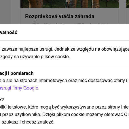
Rozprávková vtáčia záhrada
Žilinský kraj -
Liptovské Revúce
0.64 Km
watność
Nachádza sa v obci Liptovské Revúce známej v
organizovaní každoročnej súťaže vo varení a
zawsze najlepsze usługi. Jednak ze względu na obowiązując
jedení najlepších halušiek na svete....
 zgody na używanie plików cookie.
POKAZ
acji i pomiarach
eje się na stronach internetowych oraz móc dostosować oferty 
usługi firmy Google
.
e?
 pliki tekstowe, które mogą być wykorzystywane przez strony int
i przez użytkownika. Dzięki plikom cookie możemy oferować Ci
 szukasz i chcesz znaleźć.