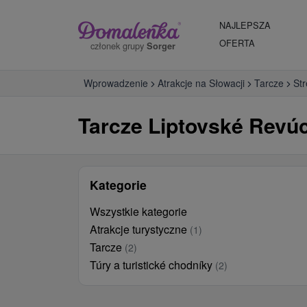
NAJLEPSZA
OFERTA
członek grupy
Sorger
Wprowadzenie
Atrakcje na Słowacji
Tarcze
St
Tarcze Liptovské Revúc
Kategorie
Wszystkie kategorie
Atrakcje turystyczne
(1)
Tarcze
(2)
Túry a turistické chodníky
(2)