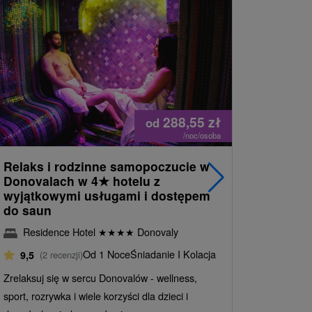
Náš TIP
288,55
zł
od
/noc/osoba
Relaks i rodzinne samopoczucie w
Rodzinny
Donovalach w 4
★
hotelu z
zabawy i
wyjątkowymi usługami i dostępem
Liptowa
do saun
Gothal
Residence Hotel
★
★
★
★
Donovaly
9,3
(6 r
Od 1 Noce
Śniadanie I Kolacja
9,5
(2 recenzji)
Komfortowe
Zrelaksuj się w sercu Donovalów - wellness,
dostęp do b
sport, rozrywka i wiele korzyści dla dzieci i
animacje dl