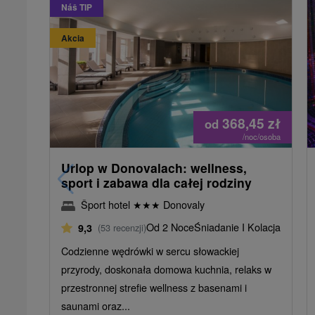
Náš TIP
Akcia
368,45
zł
od
/noc/osoba
Urlop w Donovalach: wellness,
sport i zabawa dla całej rodziny
Šport hotel
★
★
★
Donovaly
Od 2 Noce
Śniadanie I Kolacja
9,3
(53 recenzji)
Codzienne wędrówki w sercu słowackiej
przyrody, doskonała domowa kuchnia, relaks w
przestronnej strefie wellness z basenami i
saunami oraz...