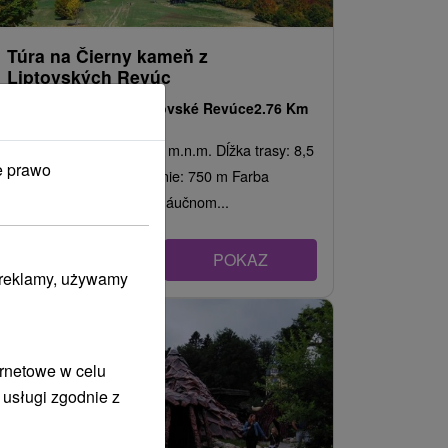
Túra na Čierny kameň z
Liptovských Revúc
Žilinský kraj -
Liptovské Revúce
2.76 Km
Nadmorská výška: 1 479 m.n.m. Dĺžka trasy: 8,5
e prawo
km Trvanie: 5 h Prevýšenie: 750 m Farba
značky: Počas trasy po náučnom...
POKAZ
i reklamy, używamy
ernetowe w celu
 usługi zgodnie z