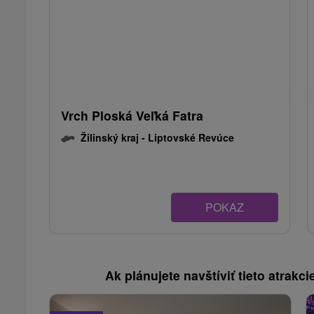
Vrch Ploská Veľká Fatra
Žilinský kraj -
Liptovské Revúce
POKAZ
Ak plánujete navštíviť tieto atrakcie