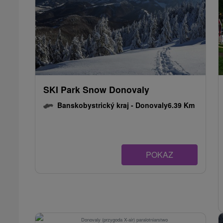
SKI Park Snow Donovaly
Banskobystrický kraj -
Donovaly
6.39 Km
POKAZ