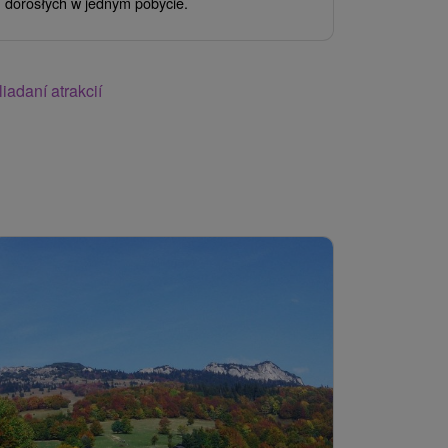
dorosłych w jednym pobycie.
w...
iadaní atrakcií