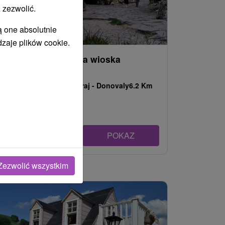
 zezwolić.
ą one absolutnie
dzaje plików cookie.
Habakkuki Bajkowa wioska
Donovaly
Banskobystrický kraj -
Donovaly
6.2 Km
POKAZ
Zezwolić wszystkim