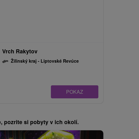
Vrch Rakytov
Žilinský kraj -
Liptovské Revúce
POKAZ
, pozrite si pobyty v ich okolí.