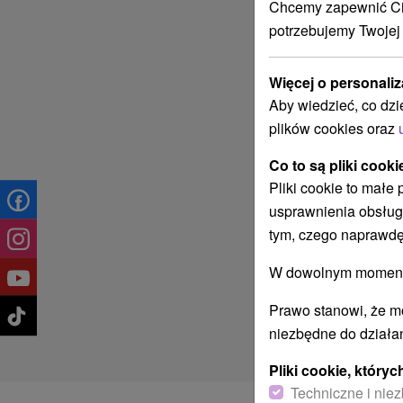
Chcemy zapewnić Ci 
potrzebujemy Twojej
Więcej o personaliz
Aby wiedzieć, co dzi
plików cookies oraz
Co to są pliki cooki
Pliki cookie to małe
usprawnienia obsług
tym, czego naprawdę
W dowolnym momencie
Prawo stanowi, że m
niezbędne do działan
Pliki cookie, któr
Techniczne i niez