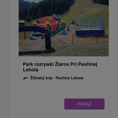
Park rozrywki Žiarce Pri Pavčinej
Lehota
Žilinský kraj -
Pavčina Lehota
POKAZ