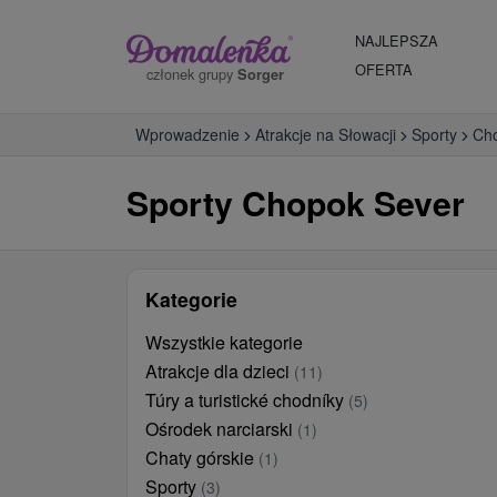
NAJLEPSZA
OFERTA
członek grupy
Sorger
Wprowadzenie
Atrakcje na Słowacji
Sporty
Ch
Sporty Chopok Sever
Kategorie
Wszystkie kategorie
Atrakcje dla dzieci
(11)
Túry a turistické chodníky
(5)
Ośrodek narciarski
(1)
Chaty górskie
(1)
Sporty
(3)