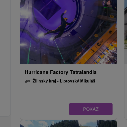
Hurricane Factory Tatralandia
Žilinský kraj -
Liptovský Mikuláš
POKAZ