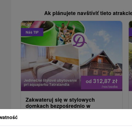
Ak plánujete navštíviť tieto atrakcie
Náš TIP
312,87
zł
od
/noc/osoba
Zakwateruj się w stylowych
domkach bezpośrednio w
Tatralandii: Nielimitowane wejścia
watność
do aquaparku i kolejek linowych
Holiday Village Tatralandia