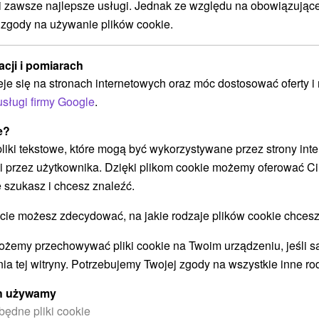
zawsze najlepsze usługi. Jednak ze względu na obowiązując
Od 1 Noce
9,2
(179 recenzji)
 zgody na używanie plików cookie.
Śniadanie, Śniadanie I Kolacja
Ciesz się swoim pobytem i zyskaj karnety
acji i pomiarach
narciarskie/kolejki linowe do ośrodków Jasna i
eje się na stronach internetowych oraz móc dostosować oferty 
Wysokie Tatry oraz wejścia do aquaparków dla
usługi firmy Google
.
każdej osoby.
e?
 pliki tekstowe, które mogą być wykorzystywane przez strony int
i przez użytkownika. Dzięki plikom cookie możemy oferować Ci
➝ Pokračovať v prehl
 szukasz i chcesz znaleźć.
 możesz zdecydować, na jakie rodzaje plików cookie chcesz
ożemy przechowywać pliki cookie na Twoim urządzeniu, jeśli s
ia tej witryny. Potrzebujemy Twojej zgody na wszystkie inne ro
ych używamy
będne pliki cookie