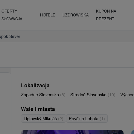
OFERTY
KUPON NA
HOTELE
UZDROWISKA
SŁOWACJA
PREZENT
opok Sever
Lokalizacja
Západné Slovensko
(8)
Stredné Slovensko
(19)
Východ
Wsie i miasta
Liptovský Mikuláš
(2)
Pavčina Lehota
(1)