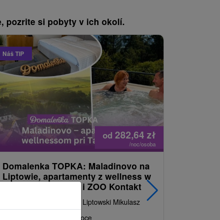
, pozrite si pobyty v ich okolí.
Náš TIP
Akcia
282,64
zł
od
/noc/osoba
Domalenka TOPKA: Maladinovo na
Urlop w 
Liptowie, apartamenty z wellness w
relaks i
pobliżu Tatralandii i ZOO Kontakt
odnowy b
i parową
Ośrodek Maladinovo Liptowski Mikulasz
Hotel 
Od 2 Noce
9,8
(6 recenzji)