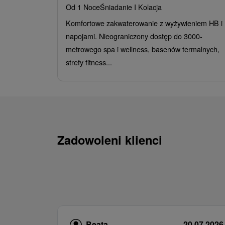
Od 1 Noce
Śniadanie I Kolacja
Komfortowe zakwaterowanie z wyżywieniem HB i
napojami. Nieograniczony dostęp do 3000-
metrowego spa i wellness, basenów termalnych,
strefy fitness...
Zadowoleni klienci
Beata
20.07.2026