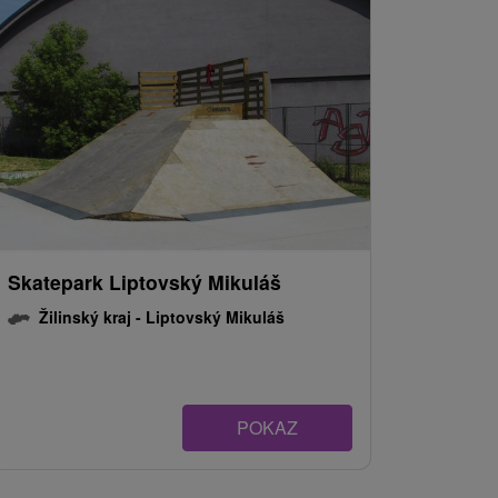
Skatepark Liptovský Mikuláš
Žilinský kraj -
Liptovský Mikuláš
POKAZ