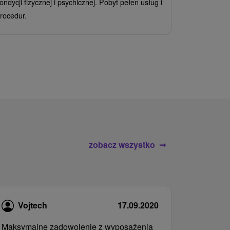
ondycji fizycznej i psychicznej. Pobyt pełen usług i
Ciesz się z
rocedur.
wrażeń poby
atrakcje wod
zobacz wszystko
Vojtech
17.09.2020
Maksymalne zadowolenie z wyposażenia