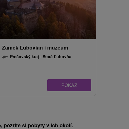
Zamek Ľubovian i muzeum
Prešovský kraj -
Stará Ľubovňa
POKAZ
, pozrite si pobyty v ich okolí.