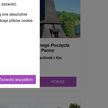
 zezwolić.
ą one absolutnie
dzaje plików cookie.
Kościół Niepokalanego Poczęcia
Najświętszej Maryi Panny
Prešovský kraj -
Hraničné
8.1 Km
Zezwolić wszystkim
POKAZ