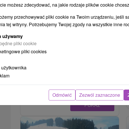
 możesz zdecydować, na jakie rodzaje plików cookie chcesz
ożemy przechowywać pliki cookie na Twoim urządzeniu, jeśli s
ia tej witryny. Potrzebujemy Twojej zgody na wszystkie inne ro
ych używamy
będne pliki cookie
ketingowe pliki cookies
Ośrodek narciarski Ľubovnianske
Kúpele
 użytkownika
Prešovský kraj -
Ľubovnianske Kúpele
eklam
5.64 Km
Odmówić
Zezwól zaznaczone
POKAZ