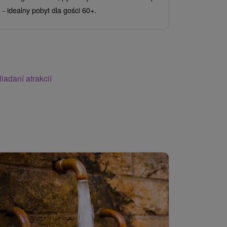
- idealny pobyt dla gości 60+.
Wellness i 
wejść zależ
noclegoweg
iadaní atrakcií