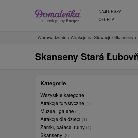
NAJLEPSZA
OFERTA
członek grupy
Sorger
Wprowadzenie
Atrakcje na Słowacji
Skanseny
Skanseny Stará Ľubovňa
Kategorie
Wszystkie kategorie
Atrakcje turystyczne
(1)
Muzea i galerie
(1)
Atrakcje dla dzieci
(1)
Zamki, pałace, ruiny
(1)
Skanseny
(2)