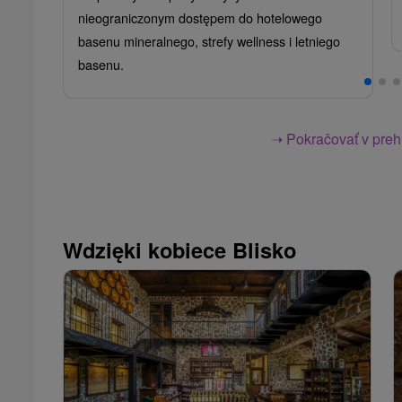
nieograniczonym dostępem do hotelowego
basenu mineralnego, strefy wellness i letniego
basenu.
➝ Pokračovať v prehl
Wdzięki kobiece Blisko