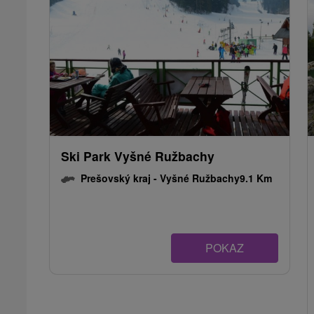
Ski Park Vyšné Ružbachy
Prešovský kraj -
Vyšné Ružbachy
9.1 Km
POKAZ