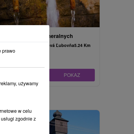
Ścieżka źródeł mineralnych
Prešovský kraj -
Nová Ľubovňa
5.24 Km
e prawo
POKAZ
i reklamy, używamy
ernetowe w celu
 usługi zgodnie z