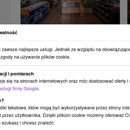
watność
Nestville Park
Prešovský kraj -
Hniezdne
3.58 Km
zawsze najlepsze usługi. Jednak ze względu na obowiązując
Malownicza wieś Hniezdne znajduje się
 zgody na używanie plików cookie.
niedaleko Starej Lubowni. I to w tej wiosce
powstaje słowacka whisky, której udało się
acji i pomiarach
również...
eje się na stronach internetowych oraz móc dostosować oferty 
usługi firmy Google
.
POKAZ
e?
 pliki tekstowe, które mogą być wykorzystywane przez strony int
i przez użytkownika. Dzięki plikom cookie możemy oferować Ci
 szukasz i chcesz znaleźć.