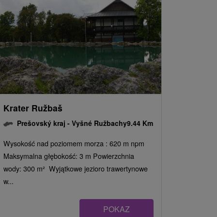
Krater Ružbaš
Prešovský kraj -
Vyšné Ružbachy
9.44 Km
Wysokość nad poziomem morza : 620 m npm
Maksymalna głębokość: 3 m Powierzchnia
wody: 300 m² Wyjątkowe jezioro trawertynowe
w...
POKAZ