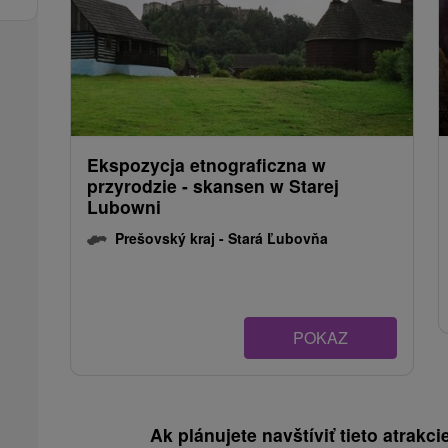
Ekspozycja etnograficzna w
przyrodzie - skansen w Starej
Lubowni
Prešovský kraj -
Stará Ľubovňa
POKAZ
Ak plánujete navštíviť tieto atrakcie