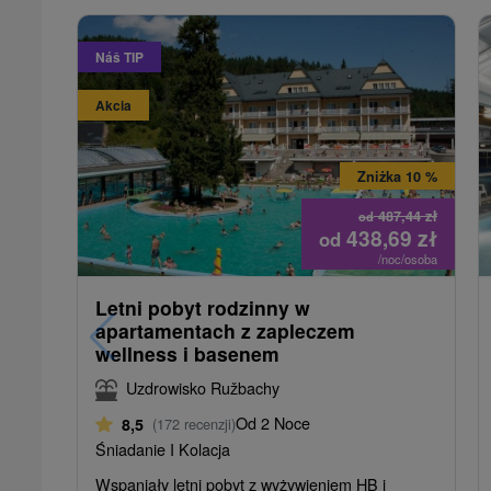
Náš TIP
Akcia
Zniżka 10 %
487,44
zł
od
438,69
zł
od
/noc/osoba
Letni pobyt rodzinny w
apartamentach z zapleczem
wellness i basenem
Uzdrowisko Ružbachy
Od 2 Noce
8,5
(172 recenzji)
Śniadanie I Kolacja
Wspaniały letni pobyt z wyżywieniem HB i