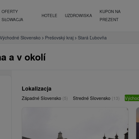
OFERTY
KUPON NA
HOTELE
UZDROWISKA
SŁOWACJA
PREZENT
Východné Slovensko
Prešovský kraj
Stará Ľubovňa
 a v okolí
Lokalizacja
Západné Slovensko
(5)
Stredné Slovensko
(13)
Východ