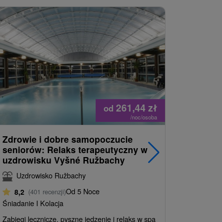
261,44
zł
od
/noc/osoba
Zdrowie i dobre samopoczucie
Magia re
seniorów: Relaks terapeutyczny w
w uzdro
uzdrowisku Vyšné Ružbachy
Rużbach
Uzdrowisko Ružbachy
Uzdrow
Od 5 Noce
8,2
(401 recenzji)
8,2
(401
Śniadanie I Kolacja
Śniadanie I
Zabiegi lecznicze, pyszne jedzenie i relaks w spa
Cena pobyt