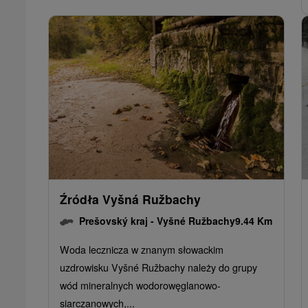
Źródła Vyšná Ružbachy
Prešovský kraj -
Vyšné Ružbachy
9.44 Km
Woda lecznicza w znanym słowackim
uzdrowisku Vyšné Ružbachy należy do grupy
wód mineralnych wodorowęglanowo-
siarczanowych,...