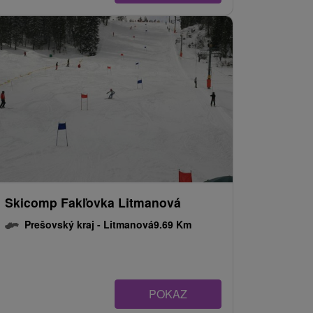
Skicomp Fakľovka Litmanová
Prešovský kraj -
Litmanová
9.69 Km
POKAZ