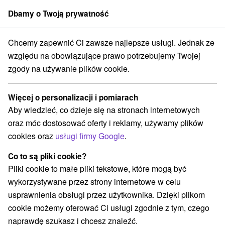
Dbamy o Twoją prywatność
członek grupy
Sorger
Chcemy zapewnić Ci zawsze najlepsze usługi. Jednak ze
Atrakcje na Słowacji
Źródła
Niskie Tatry
względu na obowiązujące prawo potrzebujemy Twojej
zgody na używanie plików cookie.
Źródła Niskie Tatry
Więcej o personalizacji i pomiarach
Kategorie
Aby wiedzieć, co dzieje się na stronach internetowych
oraz móc dostosować oferty i reklamy, używamy plików
Wszystkie kategorie
Kościoły drewniane
(1)
cookies oraz
usługi firmy Google
.
Túry a turistické chodníky
(15)
Amfiteatry i kina w przyrodzie
Pola golfowe
(2)
(1)
Co to są pliki cookie?
Źródła
Parki miejskie i zamkowe
(4)
(1)
Pliki cookie to małe pliki tekstowe, które mogą być
Ośrodek narciarski
Chaty górskie
Skanseny
(5)
(6)
(2)
wykorzystywane przez strony internetowe w celu
Jazda konna
Sporty
Zamki, pałace, ruiny
(1)
(5)
(1)
usprawnienia obsługi przez użytkownika. Dzięki plikom
Areny laserowe i paintball
(1)
cookie możemy oferować Ci usługi zgodnie z tym, czego
Ośrodki i miasteczka dziecięce
(2)
naprawdę szukasz i chcesz znaleźć.