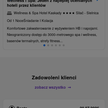
Wellness i Spa: Jeden z najlepiej ocenianych
hoteli przez klientów
Wellness & Spa Hotel Kaskady
★
★
★
★
Sliač - Sielnica
Od 1 Noce
Śniadanie I Kolacja
Komfortowe zakwaterowanie z wyżywieniem HB i napojami.
Nieograniczony dostęp do 3000-metrowego spa i wellness,
basenów termalnych, strefy fitness...
Zadowoleni klienci
zobacz wszystko