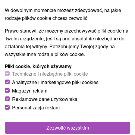
Aquaparki, baseny
(2)
W dowolnym momencie możesz zdecydować, na jakie
Jeziora, jeziora, zbiorniki wodne
Wodospady
(3)
(1)
rodzaje plików cookie chcesz zezwolić.
Pomniki
Zabytki techniki
Atrakcje dla dzieci
(1)
(3)
(20)
Tarcze
Escaperoom
Ogrody botaniczne
(9)
(1)
(1)
Prawo stanowi, że możemy przechowywać pliki cookie na
Ogrody zoologiczne i fermy zwierząt
(1)
Twoim urządzeniu, jeśli są one absolutnie niezbędne do
Muzea i galerie
Atrakcje turystyczne
(4)
(13)
działania tej witryny. Potrzebujemy Twojej zgody na
Atrakcje z adrenaliną
Kolejki linowe
(8)
(1)
wszystkie inne rodzaje plików cookie.
Tory bobslejowe
Jaskinie
(1)
(5)
Pliki cookie, których używamy
Techniczne i niezbędne pliki cookie
Wsie i miasta
Analityczne i marketingowe pliki cookies
Liptovský Ján
(2)
Liptovská Osada
(1)
Magazyn reklam
Reklamowe dane użytkownika
Personalizacja reklam
Zezwolić wszystkim