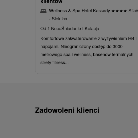
klientów
Wellness & Spa Hotel Kaskady
★
★
★
★
Sliač
- Sielnica
Od 1 Noce
Śniadanie I Kolacja
Komfortowe zakwaterowanie z wyżywieniem HB i
napojami. Nieograniczony dostęp do 3000-
metrowego spa i wellness, basenów termalnych,
strefy fitness...
Zadowoleni klienci