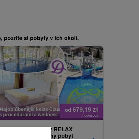
, pozrite si pobyty v ich okolí.
679,19
zł
od
/noc/osoba
Pobyt relaksacyjny RELAX
Relax Cl
CLASSIC: popularny pobyt
świecie 