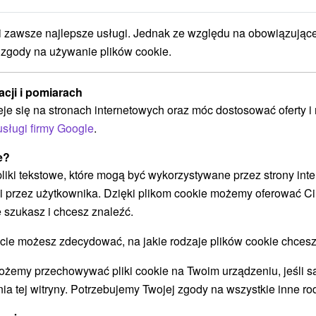
Uzdrowisko Rajeckie Teplice: 20 % zniżki na
wybrane pobyty do 31.08.2026
zawsze najlepsze usługi. Jednak ze względu na obowiązując
 zgody na używanie plików cookie.
Od 5 Noce
9,5
(422 recenzji)
Śniadanie I Kolacja
acji i pomiarach
Pakiet obejmuje 2 zabiegi szyte na miarę
eje się na stronach internetowych oraz móc dostosować oferty 
dziennie oraz bezpłatny całodzienny dostęp do
usługi firmy Google
.
kompleksu basenów termalnych, świata saun i
Natural Spa.
e?
 pliki tekstowe, które mogą być wykorzystywane przez strony int
i przez użytkownika. Dzięki plikom cookie możemy oferować Ci
 szukasz i chcesz znaleźć.
➝ Pokračovať v prehl
 możesz zdecydować, na jakie rodzaje plików cookie chcesz
ożemy przechowywać pliki cookie na Twoim urządzeniu, jeśli s
ia tej witryny. Potrzebujemy Twojej zgody na wszystkie inne ro