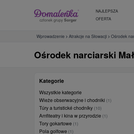
NAJLEPSZA
OFERTA
członek grupy
Sorger
Wprowadzenie
Atrakcje na Słowacji
Ośrodek nar
Ośrodek narciarski Mał
Kategorie
Wszystkie kategorie
Wieże obserwacyjne i chodniki
(1)
Túry a turistické chodníky
(10)
Amfiteatry i kina w przyrodzie
(1)
Tory gokartowe
(1)
Pola golfowe
(1)