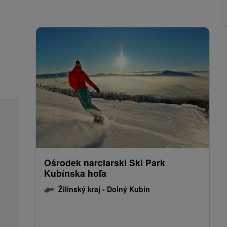
Ośrodek narciarski Ski Park
Kubínska hoľa
Žilinský kraj -
Dolný Kubín