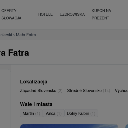
OFERTY
KUPON NA
HOTELE
UZDROWISKA
SŁOWACJA
PREZENT
ciarski
Mała Fatra
a Fatra
Lokalizacja
Západné Slovensko
(2)
Stredné Slovensko
(14)
Východ
Wsie i miasta
Martin
(1)
Valča
(1)
Dolný Kubín
(1)