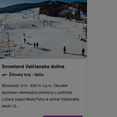
Snowland Valčianska dolina
Žilinský kraj -
Valča
Wysokość: 510 - 830 m n.p.m. Ośrodek
sportowo-rekreacyjny położony u podnóża
Lúčany części Małej Fatry w dolinie Valčianská,
około 12...