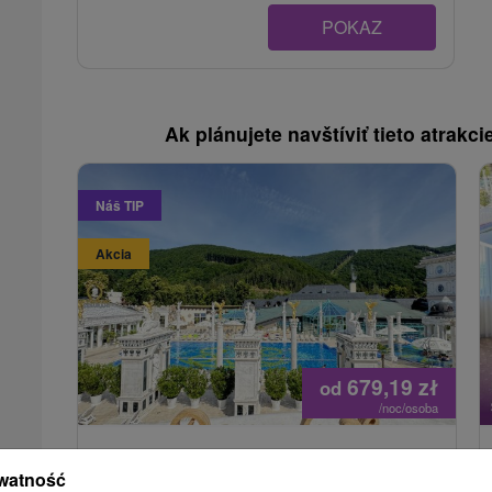
POKAZ
Ak plánujete navštíviť tieto atrakcie
Náš TIP
Akcia
679,19
zł
od
/noc/osoba
Pakiet zabiegów profilaktycznych
Opieka uzdrowiskowa
watność