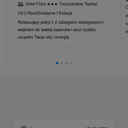
Hotel Flóra
★
★
★
Trenczańskie Teplice
O
Od 2 Noce
Śniadanie I Kolacja
P
Relaksujący pobyt z 2 zabiegami zabiegowymi i
k
wejściem do świata basenów i saun szybko
p
uzupełni Twoje siły i energię.