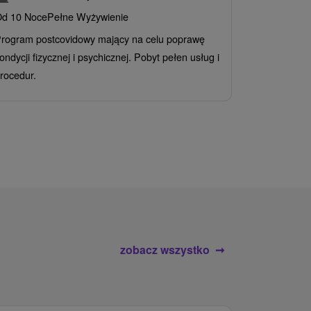
INCLUSI
d 10 Noce
Pełne Wyżywienie
Grand 
rogram postcovidowy mający na celu poprawę
Od 2 Noce
A
ondycji fizycznej i psychicznej. Pobyt pełen usług i
Ciesz się z
rocedur.
wrażeń poby
atrakcje wod
zobacz wszystko