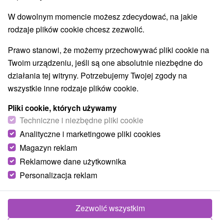
Jeziora, jeziora, zbiorniki wodne
(1)
W dowolnym momencie możesz zdecydować, na jakie
Aquaparki, baseny
Wodospady
Pomniki
(3)
(2)
(2)
rodzaje plików cookie chcesz zezwolić.
Zabytki techniki
Atrakcje dla dzieci
Tarcze
(3)
(12)
(6)
Ogrody botaniczne
(1)
Prawo stanowi, że możemy przechowywać pliki cookie na
Ogrody zoologiczne i fermy zwierząt
(1)
Twoim urządzeniu, jeśli są one absolutnie niezbędne do
Muzea i galerie
Atrakcje turystyczne
(4)
(5)
działania tej witryny. Potrzebujemy Twojej zgody na
Atrakcje z adrenaliną
Kolejki linowe
(7)
(2)
wszystkie inne rodzaje plików cookie.
Jaskinie
(1)
Pliki cookie, których używamy
Techniczne i niezbędne pliki cookie
Wsie i miasta
Analityczne i marketingowe pliki cookies
Terchová
(1)
Dolný Kubín
(1)
Magazyn reklam
Reklamowe dane użytkownika
Personalizacja reklam
Zezwolić wszystkim