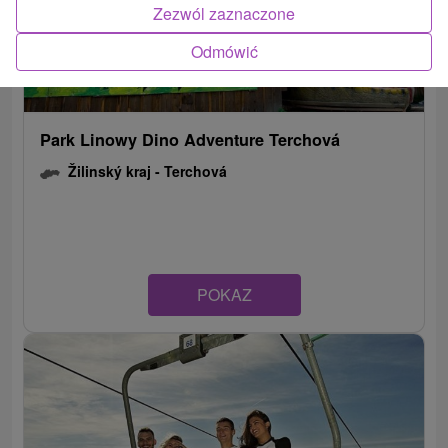
Zezwól zaznaczone
Odmówić
Park Linowy Dino Adventure Terchová
Žilinský kraj -
Terchová
POKAZ