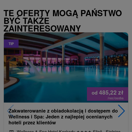
TE OFERTY MOGĄ PAŃSTWO
BYĆ TAKŻE
ZAINTERESOWANY
TIP
485,22
zł
od
/noc/osoba
Zakwaterowanie z obiadokolacją i dostępem do
Wellness i Spa: Jeden z najlepiej ocenianych
hoteli przez klientów
Wellness & Spa Hotel Kaskady
★
★
★
★
Sliač - Sielnica