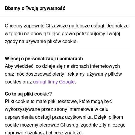
Dbamy o Twoją prywatność
członek grupy
Sorger
Chcemy zapewnić Ci zawsze najlepsze usługi. Jednak ze
Atrakcje na Słowacji
Kolejki linowe
Mała Fatra
względu na obowiązujące prawo potrzebujemy Twojej
zgody na używanie plików cookie.
Kolejki linowe Mała Fatra
Więcej o personalizacji i pomiarach
Kategorie
Aby wiedzieć, co dzieje się na stronach internetowych
oraz móc dostosować oferty i reklamy, używamy plików
Wszystkie kategorie
Wieże obserwacyjne i chodniki
(1)
cookies oraz
usługi firmy Google
.
Túry a turistické chodníky
(10)
Amfiteatry i kina w przyrodzie
Tory gokartowe
(1)
(1)
Co to są pliki cookie?
Pola golfowe
Źródła
(1)
(1)
Pliki cookie to małe pliki tekstowe, które mogą być
Parki miejskie i zamkowe
Ośrodek narciarski
(1)
(3)
wykorzystywane przez strony internetowe w celu
Obiekty architektoniczne
Rafting, rafting, rafting
(1)
(1)
usprawnienia obsługi przez użytkownika. Dzięki plikom
Zamki
Chaty górskie
Skanseny
Sporty
(1)
(3)
(3)
(5)
cookie możemy oferować Ci usługi zgodnie z tym, czego
Zamki, pałace, ruiny
(3)
naprawdę szukasz i chcesz znaleźć.