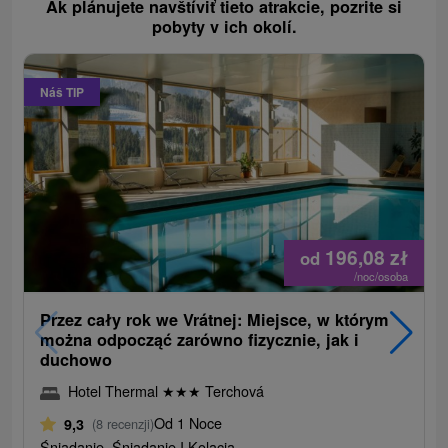
Ak plánujete navštíviť tieto atrakcie, pozrite si
pobyty v ich okolí.
Náš TIP
196,08
zł
od
/noc/osoba
Przez cały rok we Vrátnej: Miejsce, w którym
można odpocząć zarówno fizycznie, jak i
duchowo
Hotel Thermal
★
★
★
Terchová
Od 1 Noce
9,3
(8 recenzji)
Śniadanie, Śniadanie I Kolacja