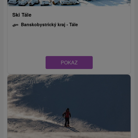
Ski Tále
Banskobystrický kraj -
Tále
POKAZ