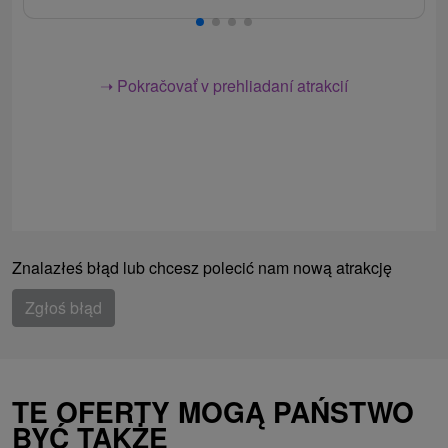
➝ Pokračovať v prehliadaní atrakcií
Znalazłeś błąd lub chcesz polecić nam nową atrakcję
Zgłoś błąd
TE OFERTY MOGĄ PAŃSTWO
BYĆ TAKŻE