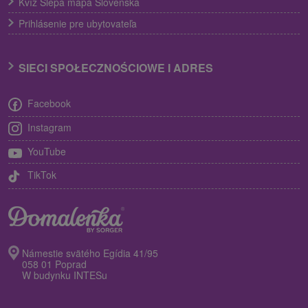
Kvíz Slepá mapa Slovenska
Prihlásenie pre ubytovateľa
SIECI SPOŁECZNOŚCIOWE I ADRES
Facebook
Instagram
YouTube
TikTok
Námestie svätého Egídia 41/95
058 01 Poprad
W budynku INTESu