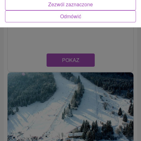
Zezwól zaznaczone
Ośrodek narciarski Jasná - Niskie Tatry
Odmówić
Žilinský kraj -
Jasná
POKAZ