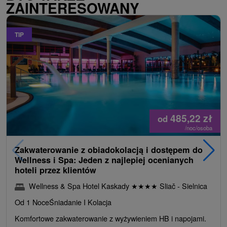
ZAINTERESOWANY
TIP
485,22
zł
od
/noc/osoba
Zakwaterowanie z obiadokolacją i dostępem do
Wellness i Spa: Jeden z najlepiej ocenianych
hoteli przez klientów
Wellness & Spa Hotel Kaskady
★
★
★
★
Sliač - Sielnica
Od 1 Noce
Śniadanie I Kolacja
Komfortowe zakwaterowanie z wyżywieniem HB i napojami.