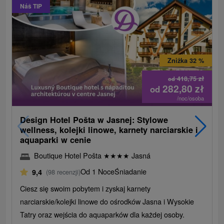
Náš TIP
Zniżka 32 %
418,75
zł
od
282,80
zł
od
/noc/osoba
Design Hotel Pošta w Jasnej: Stylowe
wellness, kolejki linowe, karnety narciarskie i
aquaparki w cenie
Boutique Hotel Pošta
★
★
★
★
Jasná
Od 1 Noce
Śniadanie
9,4
(98 recenzji)
Ciesz się swoim pobytem i zyskaj karnety
narciarskie/kolejki linowe do ośrodków Jasna i Wysokie
Tatry oraz wejścia do aquaparków dla każdej osoby.