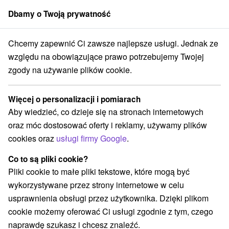
Dbamy o Twoją prywatność
członek grupy
Sorger
Chcemy zapewnić Ci zawsze najlepsze usługi. Jednak ze
Atrakcje na Słowacji
Ośrodek narciarski
Chopok
względu na obowiązujące prawo potrzebujemy Twojej
zgody na używanie plików cookie.
Ośrodek narciarski Chopok
Więcej o personalizacji i pomiarach
Kategorie
Aby wiedzieć, co dzieje się na stronach internetowych
oraz móc dostosować oferty i reklamy, używamy plików
Wszystkie kategorie
Atrakcje dla dzieci
(14)
cookies oraz
usługi firmy Google
.
Túry a turistické chodníky
Pola golfowe
(8)
(1)
Ośrodek narciarski
Chaty górskie
Sporty
(4)
(2)
(4)
Co to są pliki cookie?
Wieże obserwacyjne i chodniki
(1)
Pliki cookie to małe pliki tekstowe, które mogą być
Areny laserowe i paintball
(1)
wykorzystywane przez strony internetowe w celu
Ośrodki i miasteczka dziecięce
Wodospady
(1)
(1)
usprawnienia obsługi przez użytkownika. Dzięki plikom
Pomniki
Jeziora, jeziora, zbiorniki wodne
(1)
(1)
cookie możemy oferować Ci usługi zgodnie z tym, czego
Tarcze
Escaperoom
(5)
(1)
naprawdę szukasz i chcesz znaleźć.