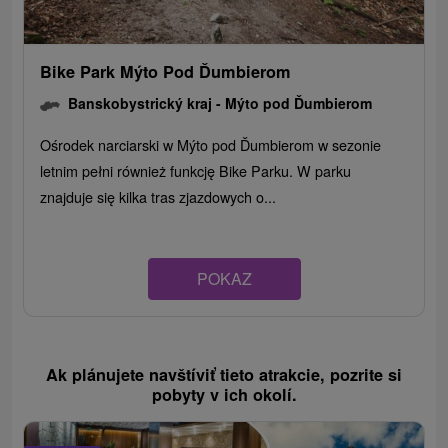
Bike Park Mýto Pod Ďumbierom
Banskobystrický kraj -
Mýto pod Ďumbierom
Ośrodek narciarski w Mýto pod Ďumbierom w sezonie
letnim pełni również funkcję Bike Parku. W parku
znajduje się kilka tras zjazdowych o...
POKAZ
Ak plánujete navštíviť tieto atrakcie, pozrite si
pobyty v ich okolí.