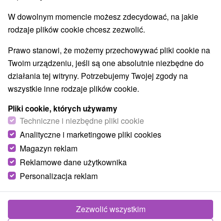
Ogrody zoologiczne i fermy zwierząt
(1)
W dowolnym momencie możesz zdecydować, na jakie
Muzea i galerie
Atrakcje turystyczne
(3)
(5)
rodzaje plików cookie chcesz zezwolić.
Atrakcje z adrenaliną
Kolejki linowe
(6)
(1)
Tory bobslejowe
Jaskinie
(1)
(4)
Prawo stanowi, że możemy przechowywać pliki cookie na
Twoim urządzeniu, jeśli są one absolutnie niezbędne do
Wsie i miasta
działania tej witryny. Potrzebujemy Twojej zgody na
wszystkie inne rodzaje plików cookie.
Mýto pod Ďumbierom
(2)
Tále
(1)
Pliki cookie, których używamy
Techniczne i niezbędne pliki cookie
Analityczne i marketingowe pliki cookies
Magazyn reklam
Reklamowe dane użytkownika
Personalizacja reklam
Zezwolić wszystkim