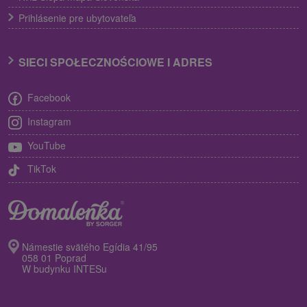
Prihlásenie pre ubytovateľa
SIECI SPOŁECZNOŚCIOWE I ADRES
Facebook
Instagram
YouTube
TikTok
Námestie svätého Egídia 41/95
058 01 Poprad
W budynku INTESu