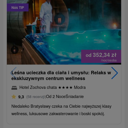
Náš TIP
352,34
zł
od
/noc/osoba
Leśna ucieczka dla ciała i umysłu: Relaks w
ekskluzywnym centrum wellness
Hotel Zochova chata
★
★
★
★
Modra
Od 2 Noce
Śniadanie
9,3
(58 recenzji)
Niedaleko Bratysławy czeka na Ciebie najwyższej klasy
wellness, luksusowe zakwaterowanie i boski spokój.