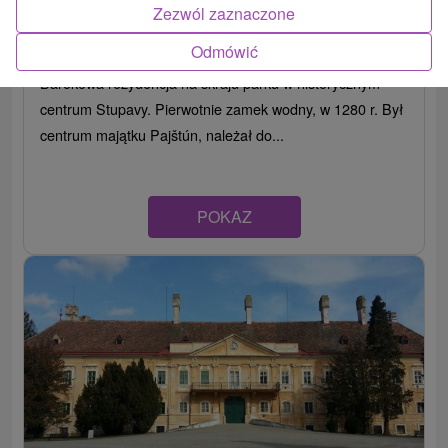
Dwór Stupava
Zezwól zaznaczone
Bratislavský kraj -
Stupava
Odmówić
Barokowa rezydencja na skraju parku w historycznym
centrum Stupavy. Pierwotnie zamek wodny, w 1280 r. Był
centrum majątku Pajštún, należał do...
POKAZ