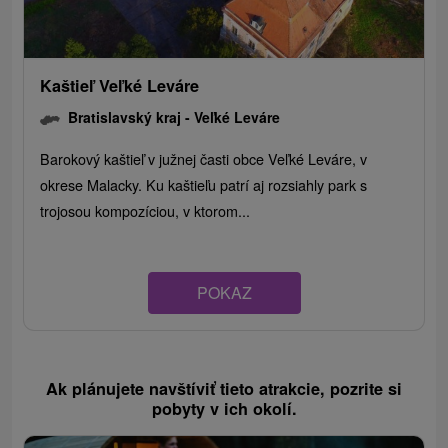
Kaštieľ Veľké Leváre
Bratislavský kraj -
Veľké Leváre
Barokový kaštieľ v južnej časti obce Veľké Leváre, v
okrese Malacky. Ku kaštieľu patrí aj rozsiahly park s
trojosou kompozíciou, v ktorom...
POKAZ
Ak plánujete navštíviť tieto atrakcie, pozrite si
pobyty v ich okolí.