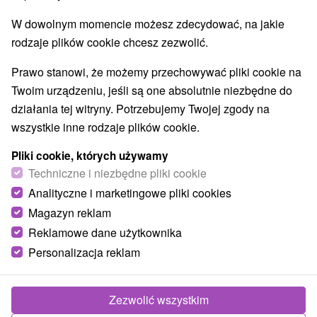
Aquaparki, baseny
Zabytki techniki
(1)
(4)
W dowolnym momencie możesz zdecydować, na jakie
Atrakcje dla dzieci
Muzea i galerie
(2)
(4)
rodzaje plików cookie chcesz zezwolić.
Atrakcje turystyczne
Atrakcje z adrenaliną
(4)
(1)
Prawo stanowi, że możemy przechowywać pliki cookie na
Wsie i miasta
Twoim urządzeniu, jeśli są one absolutnie niezbędne do
działania tej witryny. Potrzebujemy Twojej zgody na
Stupava
(1)
Veľké Leváre
(1)
wszystkie inne rodzaje plików cookie.
Pliki cookie, których używamy
Techniczne i niezbędne pliki cookie
Analityczne i marketingowe pliki cookies
Magazyn reklam
Reklamowe dane użytkownika
Personalizacja reklam
Zezwolić wszystkim