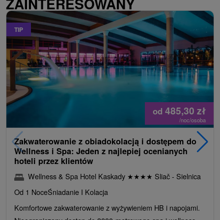
ZAINTERESOWANY
TIP
485,30
zł
od
/noc/osoba
Zakwaterowanie z obiadokolacją i dostępem do
Wellness i Spa: Jeden z najlepiej ocenianych
hoteli przez klientów
Wellness & Spa Hotel Kaskady
★
★
★
★
Sliač - Sielnica
Od 1 Noce
Śniadanie I Kolacja
Komfortowe zakwaterowanie z wyżywieniem HB i napojami.