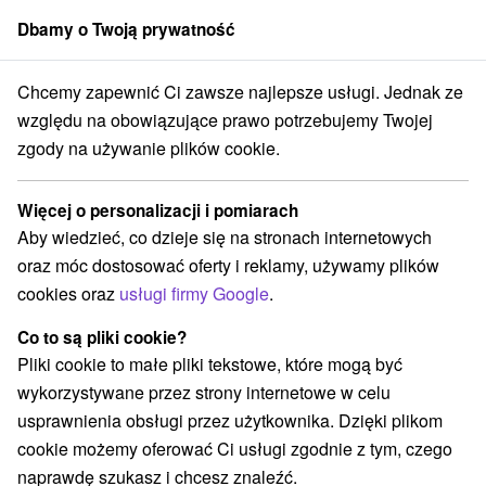
Dbamy o Twoją prywatność
członek grupy
Sorger
Chcemy zapewnić Ci zawsze najlepsze usługi. Jednak ze
Atrakcje na Słowacji
Zamki
Záhorie
względu na obowiązujące prawo potrzebujemy Twojej
zgody na używanie plików cookie.
Zamki Záhorie
Więcej o personalizacji i pomiarach
Kategorie
Aby wiedzieć, co dzieje się na stronach internetowych
oraz móc dostosować oferty i reklamy, używamy plików
Wszystkie kategorie
cookies oraz
usługi firmy Google
.
Loty widokowe i rejsy wycieczkowe
Szlaki winne
(1)
(1)
Pola golfowe
Źródła
(3)
(1)
Co to są pliki cookie?
Obiekty architektoniczne
Miejsca sakralne
(1)
(5)
Pliki cookie to małe pliki tekstowe, które mogą być
Zamki
Skanseny
Sporty
(3)
(1)
(1)
wykorzystywane przez strony internetowe w celu
Jeziora, jeziora, zbiorniki wodne
(2)
usprawnienia obsługi przez użytkownika. Dzięki plikom
Zamki, pałace, ruiny
(2)
cookie możemy oferować Ci usługi zgodnie z tym, czego
Wieże obserwacyjne i chodniki
(3)
naprawdę szukasz i chcesz znaleźć.