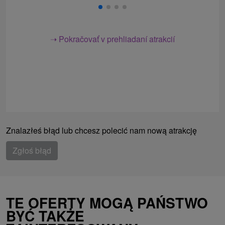
➝ Pokračovať v prehliadaní atrakcií
Znalazłeś błąd lub chcesz polecić nam nową atrakcję
Zgłoś błąd
TE OFERTY MOGĄ PAŃSTWO
BYĆ TAKŻE