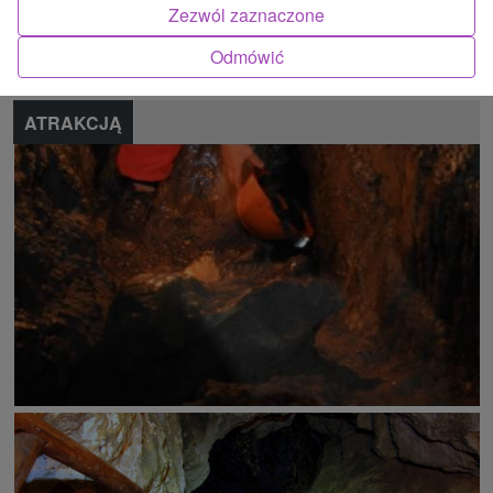
Zezwól zaznaczone
Zgłoś błąd
Odmówić
ATRAKCJĄ