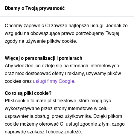
Dbamy o Twoją prywatność
członek grupy
Sorger
Chcemy zapewnić Ci zawsze najlepsze usługi. Jednak ze
ýchodné Slovensko
Prešovský kraj
Lipovce
Jaskinia Zła Dziura
względu na obowiązujące prawo potrzebujemy Twojej
zgody na używanie plików cookie.
Jaskinia Zła Dziura
Więcej o personalizacji i pomiarach
Wyświetl stronę internetową
Przejdź do
Aby wiedzieć, co dzieje się na stronach internetowych
oraz móc dostosować oferty i reklamy, używamy plików
cookies oraz
usługi firmy Google
.
+421 905 237 565
kosc@zladiera.sk
Co to są pliki cookie?
Facebook
Pliki cookie to małe pliki tekstowe, które mogą być
wykorzystywane przez strony internetowe w celu
Opinii Google
usprawnienia obsługi przez użytkownika. Dzięki plikom
Lacnov Kaňon
GPS:
cookie możemy oferować Ci usługi zgodnie z tym, czego
082 36 Lipovce
N +49° 4' 12.66''
naprawdę szukasz i chcesz znaleźć.
E +20° 56' 23.94''