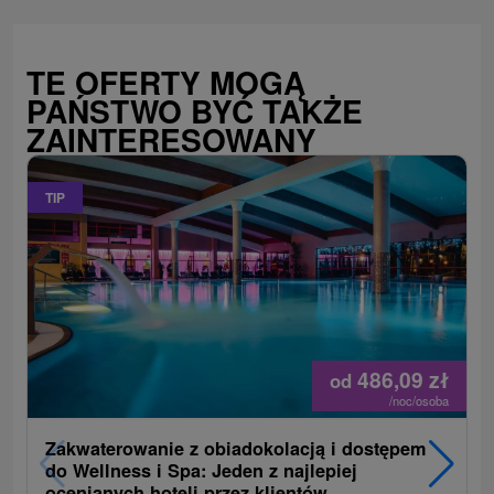
TE OFERTY MOGĄ
PAŃSTWO BYĆ TAKŻE
ZAINTERESOWANY
TIP
486,09
zł
od
/noc/osoba
Zakwaterowanie z obiadokolacją i dostępem
do Wellness i Spa: Jeden z najlepiej
ocenianych hoteli przez klientów