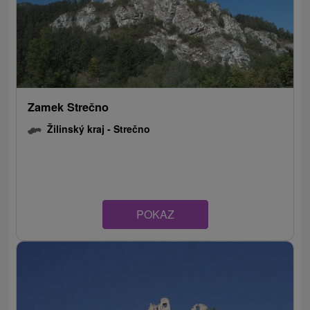
Zamek Strečno
Žilinský kraj -
Strečno
POKAZ