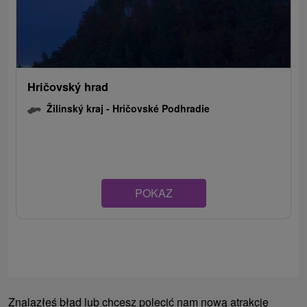
Hričovský hrad
Žilinský kraj -
Hričovské Podhradie
POKAZ
Znalazłeś błąd lub chcesz polecić nam nową atrakcję