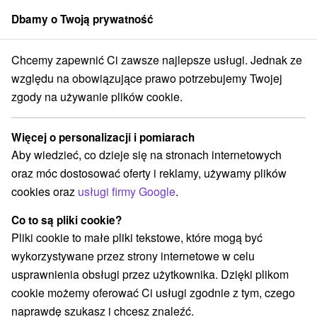
Dbamy o Twoją prywatność
członek grupy
Sorger
Chcemy zapewnić Ci zawsze najlepsze usługi. Jednak ze
Atrakcje na Słowacji
Zamki, pałace, ruiny
Súľovské vrchy
względu na obowiązujące prawo potrzebujemy Twojej
zgody na używanie plików cookie.
Zamki, pałace, ruiny Súľovské
vrchy
Więcej o personalizacji i pomiarach
Aby wiedzieć, co dzieje się na stronach internetowych
Kategorie
oraz móc dostosować oferty i reklamy, używamy plików
cookies oraz
usługi firmy Google
.
Wszystkie kategorie
Aquaparki, baseny
(2)
Túry a turistické chodníky
Źródła
(7)
(1)
Co to są pliki cookie?
Rafting, rafting, rafting
Zamki
Teatry
(2)
(1)
(2)
Pliki cookie to małe pliki tekstowe, które mogą być
Skanseny
Sporty
Zamki, pałace, ruiny
(2)
(1)
(7)
wykorzystywane przez strony internetowe w celu
Wieże obserwacyjne i chodniki
(3)
usprawnienia obsługi przez użytkownika. Dzięki plikom
Areny laserowe i paintball
(1)
cookie możemy oferować Ci usługi zgodnie z tym, czego
Planetarium i obserwatorium
(1)
naprawdę szukasz i chcesz znaleźć.