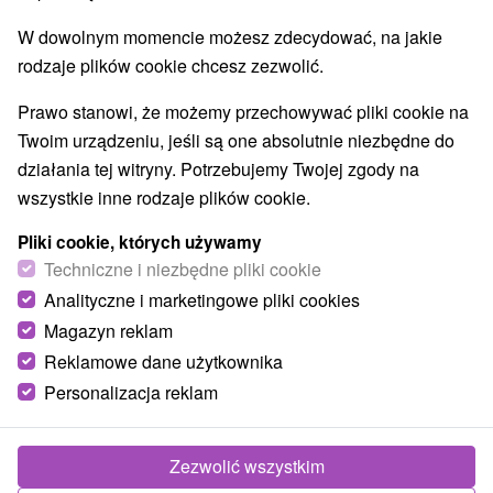
Jeziora, jeziora, zbiorniki wodne
Wodospady
(1)
(2)
W dowolnym momencie możesz zdecydować, na jakie
Pomniki
Zabytki techniki
Atrakcje dla dzieci
(1)
(1)
(8)
rodzaje plików cookie chcesz zezwolić.
Tarcze
Escaperoom
(1)
(2)
Ogrody zoologiczne i fermy zwierząt
(1)
Prawo stanowi, że możemy przechowywać pliki cookie na
Muzea i galerie
Atrakcje turystyczne
(1)
(8)
Twoim urządzeniu, jeśli są one absolutnie niezbędne do
Atrakcje z adrenaliną
Jaskinie
(1)
(2)
działania tej witryny. Potrzebujemy Twojej zgody na
wszystkie inne rodzaje plików cookie.
Wsie i miasta
Pliki cookie, których używamy
Súľov - Hradná
(1)
Žilina
(1)
Techniczne i niezbędne pliki cookie
Analityczne i marketingowe pliki cookies
Magazyn reklam
Reklamowe dane użytkownika
Personalizacja reklam
Zezwolić wszystkim