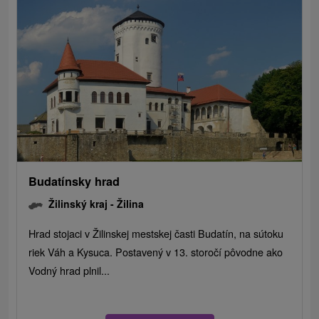
Budatínsky hrad
Žilinský kraj -
Žilina
Hrad stojaci v Žilinskej mestskej časti Budatín, na sútoku
riek Váh a Kysuca. Postavený v 13. storočí pôvodne ako
Vodný hrad plnil...