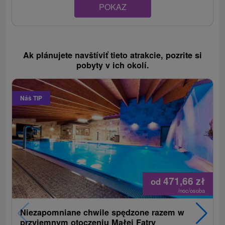
POKAZ
Ak plánujete navštíviť tieto atrakcie, pozrite si
pobyty v ich okolí.
Náš TIP
471,66
zł
od
/noc/osoba
Niezapomniane chwile spędzone razem w
przyjemnym otoczeniu Małej Fatry