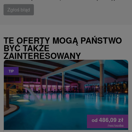
Zgłoś błąd
TE OFERTY MOGĄ PAŃSTWO
BYĆ TAKŻE
ZAINTERESOWANY
TIP
486,09
zł
od
/noc/osoba