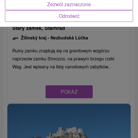
Zezwól zaznaczone
Odmówić
Stary zamek, Starhrad
Žilinský kraj -
Nezbudská Lúčka
Ruiny zamku znajdują się na granitowym wzgórzu
naprzeciw zamku Streczno, na prawym brzegu rzeki
Wag. Jest wpisany na listę narodowych zabytków...
POKAZ