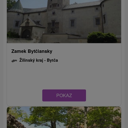
Zamek Bytčiansky
Žilinský kraj -
Bytča
POKAZ