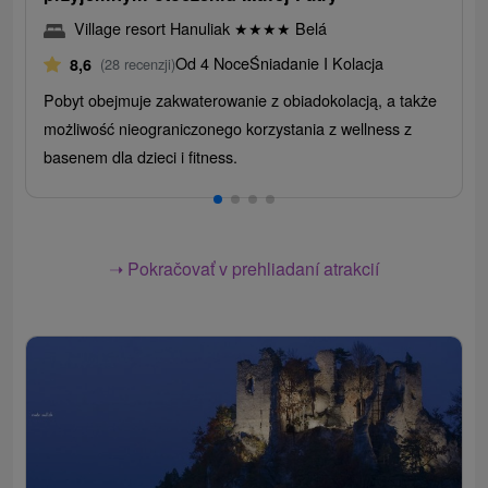
Village resort Hanuliak
★
★
★
★
Belá
Od 4 Noce
Śniadanie I Kolacja
8,6
(28 recenzji)
Pobyt obejmuje zakwaterowanie z obiadokolacją, a także
możliwość nieograniczonego korzystania z wellness z
basenem dla dzieci i fitness.
➝ Pokračovať v prehliadaní atrakcií