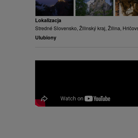
Lokalizacja
Stredné Slovensko, Žilinský kraj, Žilina, Hričo
Ulubiony