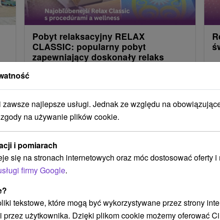
Pobyt relaksacyjny RELAX
R
CLASSIC: popularny pobyt
ś
zapewniający doskonały relaks
nie
Le
watność
Tradycyjny zabieg spa z noclegiem i dwoma
su
or
posiłkami. Pakiet obejmuje nieograniczony dostęp
.
sa
do basenów termalnych, Natural Spa, świata
zawsze najlepsze usługi. Jednak ze względu na obowiązując
saun oraz zabiegów fitness i relaksacyjnych.
 zgody na używanie plików cookie.
acji i pomiarach
Załaduj więcej
eje się na stronach internetowych oraz móc dostosować oferty 
usługi firmy Google
.
e?
 pliki tekstowe, które mogą być wykorzystywane przez strony int
STWO BYĆ TAKŻE ZAINTERESO
i przez użytkownika. Dzięki plikom cookie możemy oferować Ci