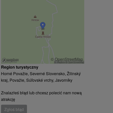
© OpenStreetMap
Region turystyczny
Horné Považie, Severné Slovensko, Žilinský
kraj, Považie, Súľovské vrchy, Javorníky
Znalazłeś błąd lub chcesz polecić nam nową
atrakcję
Zgłoś błąd