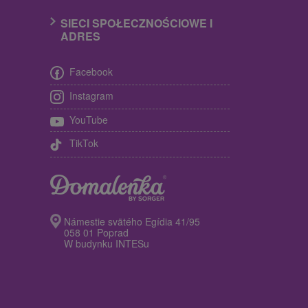
SIECI SPOŁECZNOŚCIOWE I
ADRES
Facebook
Instagram
YouTube
TikTok
Námestie svätého Egídia 41/95
058 01 Poprad
W budynku INTESu