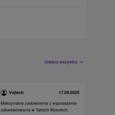
wrażeń pobyte
atrakcje wodne
rodziny.
zobacz wszystko
Vojtech
17.09.2020
Maksymalne zadowolenie z wyposażenia
zakwaterowania w Tatrach Wysokich.