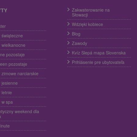
YTY
Zakwaterowanie na
Słowacji
Wdzięki kobiece
ter
Blog
 świąteczne
Zawody
 wielkanocne
Kvíz Slepá mapa Slovenska
ine pozostaje
Prihlásenie pre ubytovateľa
een pozostaje
 zimowe narciarskie
 jesienne
 letnie
 w spa
tyczny weekend dla
a
inute