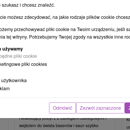
 szukasz i chcesz znaleźć.
 możesz zdecydować, na jakie rodzaje plików cookie chcesz
ożemy przechowywać pliki cookie na Twoim urządzeniu, jeśli s
ia tej witryny. Potrzebujemy Twojej zgody na wszystkie inne ro
ych używamy
będne pliki cookie
zł
404,70
zł
od
ketingowe pliki cookies
oba
/noc/osoba
Intensywny pobyt MINI RELAX:
P
 użytkownika
n
Szybka i skuteczna ucieczka od
r
eklam
stresu
Hotel Flóra
★
★
★
Trenczańskie Teplice
O
Odmówić
Zezwól zaznaczone
Od 2 Noce
Śniadanie I Kolacja
P
Relaksujący pobyt z 2 zabiegami zabiegowymi i
k
wejściem do świata basenów i saun szybko
u