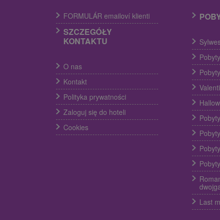
FORMULÁR emailoví klienti
POB
SZCZEGÓŁY
KONTAKTU
Sylwes
Pobyty
O nas
Pobyty
Kontakt
Valent
Polityka prywatności
Hallow
Zaloguj się do hoteli
Pobyty
Cookies
Pobyty
Pobyty
Pobyty
Roman
dwojg
Last m