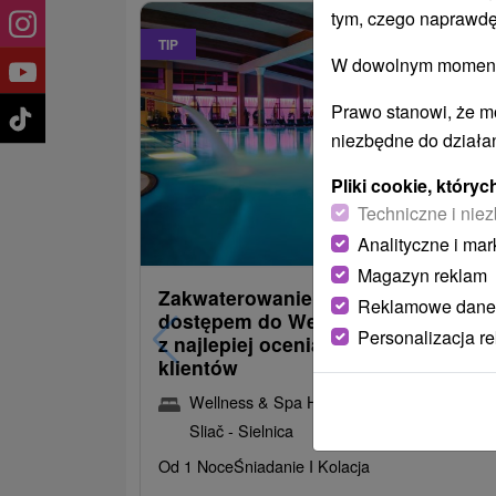
tym, czego naprawdę
TIP
W dowolnym momencie
Prawo stanowi, że m
niezbędne do działan
Pliki cookie, któr
Techniczne i niez
485,22
od
Analityczne i mar
/noc/os
Magazyn reklam
Zakwaterowanie z obiadokolacją i
Reklamowe dane
dostępem do Wellness i Spa: Jede
Personalizacja r
z najlepiej ocenianych hoteli przez
klientów
Wellness & Spa Hotel Kaskady
★
★
★
★
Sliač - Sielnica
Od 1 Noce
Śniadanie I Kolacja