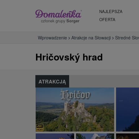
NAJLEPSZA
OFERTA
członek grupy
Sorger
Wprowadzenie
Atrakcje na Słowacji
Stredné Slo
Hričovský hrad
ATRAKCJĄ