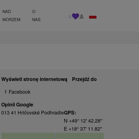
NAD
O
MORZEM
NAS
Wyświetl stronę internetową
Przejdź do
Facebook
Opinii Google
013 41 Hričovské Podhradie
GPS:
N +49° 12' 42.28''
E +18° 37' 11.82''