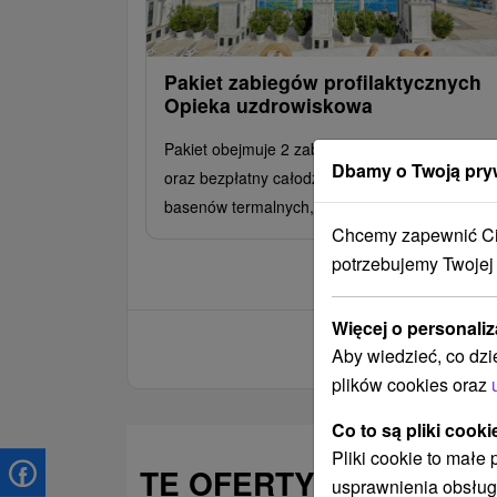
Pakiet zabiegów profilaktycznych
Opieka uzdrowiskowa
Pakiet obejmuje 2 zabiegi szyte na miarę dzien
Dbamy o Twoją pry
oraz bezpłatny całodzienny dostęp do komplek
basenów termalnych, świata saun i Natural Spa
Chcemy zapewnić Ci 
potrzebujemy Twojej
Więcej o personaliz
Aby wiedzieć, co dzi
plików cookies oraz
Co to są pliki cooki
Pliki cookie to małe
TE OFERTY MOGĄ PAŃ
usprawnienia obsług