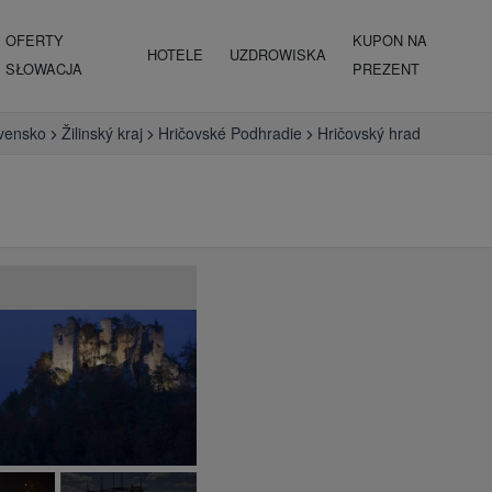
OFERTY
KUPON NA
HOTELE
UZDROWISKA
SŁOWACJA
PREZENT
vensko
Žilinský kraj
Hričovské Podhradie
Hričovský hrad