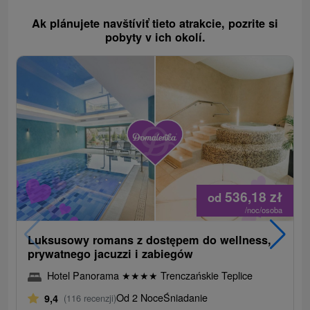
Ak plánujete navštíviť tieto atrakcie, pozrite si
pobyty v ich okolí.
536,18
zł
od
/noc/osoba
Luksusowy romans z dostępem do wellness,
prywatnego jacuzzi i zabiegów
Hotel Panorama
★
★
★
★
Trenczańskie Teplice
Od 2 Noce
Śniadanie
9,4
(116 recenzji)