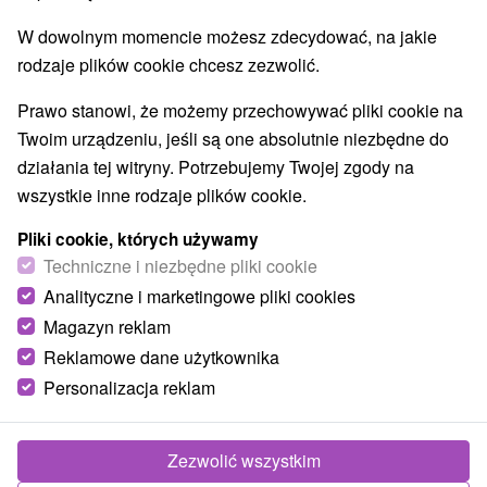
Aquaparki, baseny
Pomniki
Zabytki techniki
(2)
(1)
(1)
W dowolnym momencie możesz zdecydować, na jakie
Atrakcje dla dzieci
Escaperoom
(11)
(1)
rodzaje plików cookie chcesz zezwolić.
Ogrody zoologiczne i fermy zwierząt
(2)
Muzea i galerie
Atrakcje turystyczne
(2)
(7)
Prawo stanowi, że możemy przechowywać pliki cookie na
Twoim urządzeniu, jeśli są one absolutnie niezbędne do
Wsie i miasta
działania tej witryny. Potrzebujemy Twojej zgody na
wszystkie inne rodzaje plików cookie.
Vršatské Podhradie
(1)
Čachtice
(1)
Pliki cookie, których używamy
Techniczne i niezbędne pliki cookie
Analityczne i marketingowe pliki cookies
Magazyn reklam
Reklamowe dane użytkownika
Personalizacja reklam
Zezwolić wszystkim