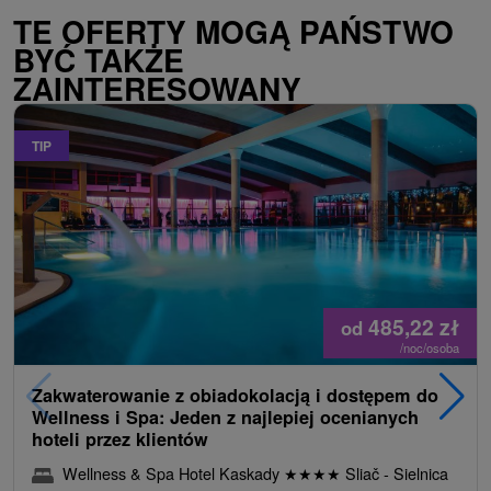
TE OFERTY MOGĄ PAŃSTWO
BYĆ TAKŻE
ZAINTERESOWANY
TIP
485,22
zł
od
/noc/osoba
Zakwaterowanie z obiadokolacją i dostępem do
Wellness i Spa: Jeden z najlepiej ocenianych
hoteli przez klientów
Wellness & Spa Hotel Kaskady
★
★
★
★
Sliač - Sielnica