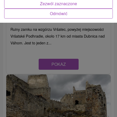
Zezwól zaznaczone
Zamek Vršatecký
Odmówić
Trenčiansky kraj -
Vršatské Podhradie
Ruiny zamku na wzgórzu Vršatec, powyżej miejscowości
Vršatské Podhradie, około 17 km od miasta Dubnica nad
Váhom. Jest to jeden z...
POKAZ