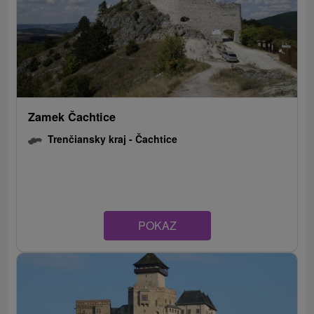
Zamek Čachtice
Trenčiansky kraj -
Čachtice
POKAZ