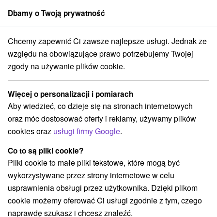
Dbamy o Twoją prywatność
członek grupy
Sorger
Chcemy zapewnić Ci zawsze najlepsze usługi. Jednak ze
Atrakcje na Słowacji
Zamki, pałace, ruiny
Środkowe Poważe
względu na obowiązujące prawo potrzebujemy Twojej
zgody na używanie plików cookie.
Zamki, pałace, ruiny Środkowe
Poważe
Więcej o personalizacji i pomiarach
Aby wiedzieć, co dzieje się na stronach internetowych
Kategorie
oraz móc dostosować oferty i reklamy, używamy plików
cookies oraz
usługi firmy Google
.
Wszystkie kategorie
Areny laserowe i paintball
(1)
Tory gokartowe
Pola golfowe
Źródła
(1)
(1)
(2)
Co to są pliki cookie?
Miejsca sakralne
Zamki
Chaty górskie
(3)
(2)
(2)
Pliki cookie to małe pliki tekstowe, które mogą być
Skanseny
Jazda konna
Zamki, pałace, ruiny
(2)
(1)
(4)
wykorzystywane przez strony internetowe w celu
Wieże obserwacyjne i chodniki
(7)
usprawnienia obsługi przez użytkownika. Dzięki plikom
Atrakcje z adrenaliną
(1)
cookie możemy oferować Ci usługi zgodnie z tym, czego
Ośrodki i miasteczka dziecięce
(1)
naprawdę szukasz i chcesz znaleźć.