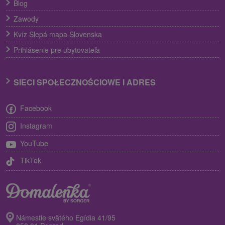
Blog
Zawody
Kvíz Slepá mapa Slovenska
Prihlásenie pre ubytovateľa
SIECI SPOŁECZNOŚCIOWE I ADRES
Facebook
Instagram
YouTube
TikTok
Námestie svätého Egídia 41/95