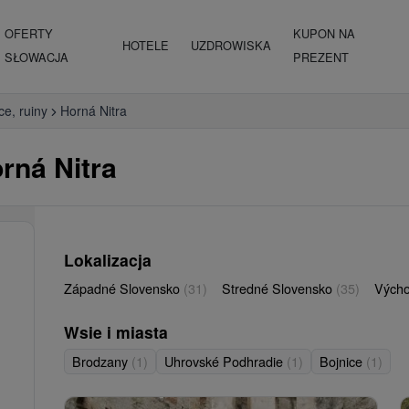
OFERTY
KUPON NA
HOTELE
UZDROWISKA
SŁOWACJA
PREZENT
ce, ruiny
Horná Nitra
rná Nitra
Lokalizacja
Západné Slovensko
(31)
Stredné Slovensko
(35)
Vých
Wsie i miasta
Brodzany
(1)
Uhrovské Podhradie
(1)
Bojnice
(1)