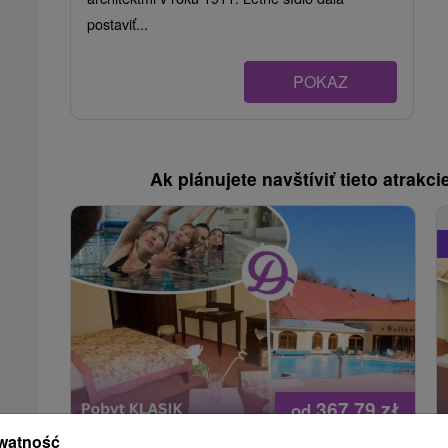
postaviť...
POKAZ
Ak plánujete navštíviť tieto atrakcie
367,79
zł
od
/noc/osoba
watność