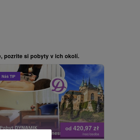
, pozrite si pobyty v ich okolí.
Náš TIP
420,97
zł
od
/noc/osoba