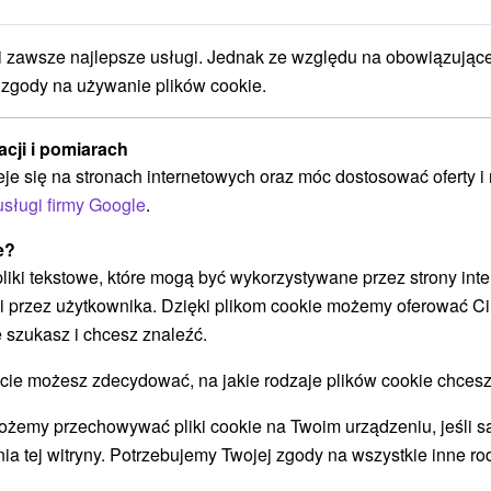
Pobyt uzdrowiskowy KLASYCZNY:
Pobyt regeneracyjny z opieką
zawsze najlepsze usługi. Jednak ze względu na obowiązując
lekarską
 zgody na używanie plików cookie.
Uzdrowisko Bojnice
Od 6 Noce
9,3
(575 recenzji)
acji i pomiarach
Pełne Wyżywienie
eje się na stronach internetowych oraz móc dostosować oferty 
Połącz relaks z profesjonalną opieką. Pobyt z
usługi firmy Google
.
pełnym wyżywieniem, konsultacjami lekarskimi i
e?
codziennymi zabiegami.
 pliki tekstowe, które mogą być wykorzystywane przez strony int
i przez użytkownika. Dzięki plikom cookie możemy oferować Ci
 szukasz i chcesz znaleźć.
➝ Pokračovať v prehl
 możesz zdecydować, na jakie rodzaje plików cookie chcesz
ożemy przechowywać pliki cookie na Twoim urządzeniu, jeśli s
ia tej witryny. Potrzebujemy Twojej zgody na wszystkie inne ro