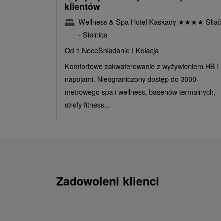
klientów
Wellness & Spa Hotel Kaskady
★
★
★
★
Sliač
- Sielnica
Od 1 Noce
Śniadanie I Kolacja
Komfortowe zakwaterowanie z wyżywieniem HB i
napojami. Nieograniczony dostęp do 3000-
metrowego spa i wellness, basenów termalnych,
strefy fitness...
Zadowoleni klienci