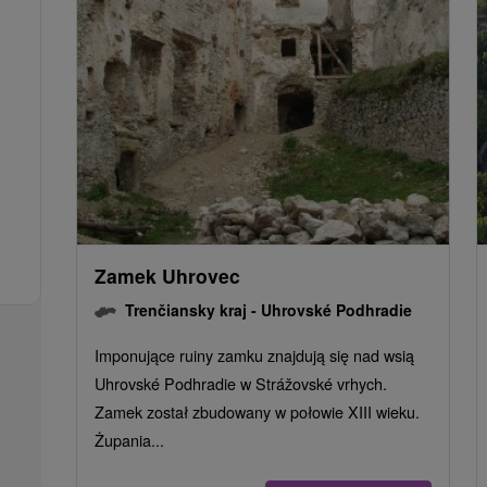
Zamek Uhrovec
Trenčiansky kraj -
Uhrovské Podhradie
Imponujące ruiny zamku znajdują się nad wsią
Uhrovské Podhradie w Strážovské vrhych.
Zamek został zbudowany w połowie XIII wieku.
Żupania...