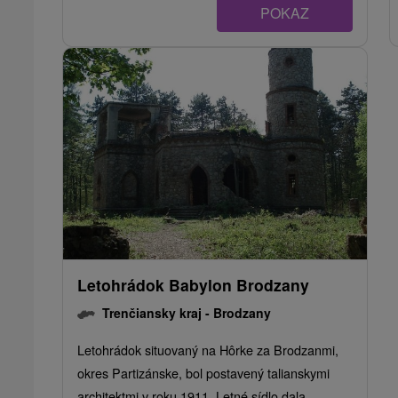
POKAZ
Letohrádok Babylon Brodzany
Trenčiansky kraj -
Brodzany
Letohrádok situovaný na Hôrke za Brodzanmi,
okres Partizánske, bol postavený talianskymi
architektmi v roku 1911. Letné sídlo dala