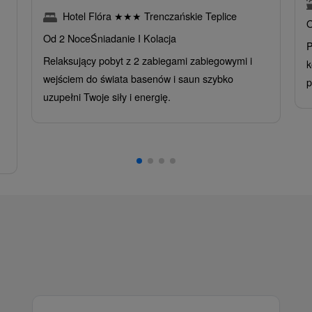
Hotel Flóra
★
★
★
Trenczańskie Teplice
O
Od 2 Noce
Śniadanie I Kolacja
P
Relaksujący pobyt z 2 zabiegami zabiegowymi i
k
wejściem do świata basenów i saun szybko
p
uzupełni Twoje siły i energię.