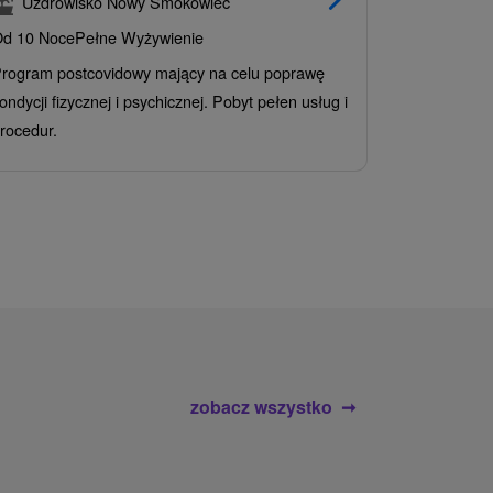
Uzdrowisko Nowy Smokowiec
INCLUSI
d 10 Noce
Pełne Wyżywienie
Grand 
rogram postcovidowy mający na celu poprawę
Od 2 Noce
A
ondycji fizycznej i psychicznej. Pobyt pełen usług i
Ciesz się z
rocedur.
wrażeń poby
atrakcje wod
zobacz wszystko