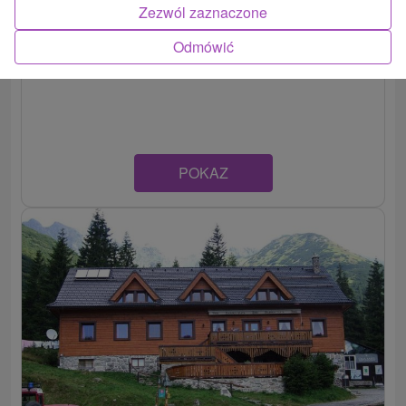
Zezwól zaznaczone
Domek Zverovka
Odmówić
Žilinský kraj -
Zuberec
POKAZ