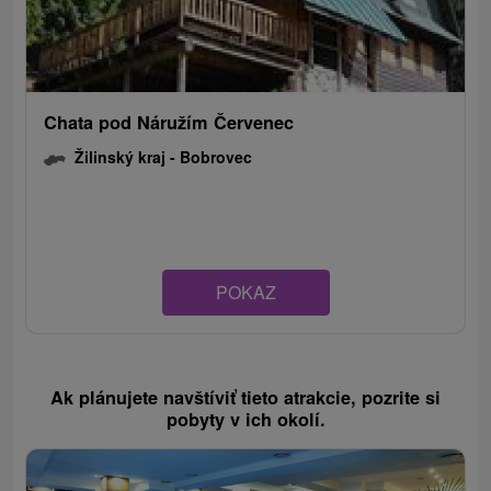
Chata pod Náružím Červenec
Žilinský kraj -
Bobrovec
POKAZ
Ak plánujete navštíviť tieto atrakcie, pozrite si
pobyty v ich okolí.