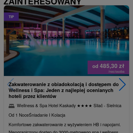
ZAINTERESOWANY
TIP
485,30
zł
od
/noc/osoba
Zakwaterowanie z obiadokolacją i dostępem do
Wellness i Spa: Jeden z najlepiej ocenianych
hoteli przez klientów
Wellness & Spa Hotel Kaskady
★
★
★
★
Sliač - Sielnica
Od 1 Noce
Śniadanie I Kolacja
Komfortowe zakwaterowanie z wyżywieniem HB i napojami.
Nieograniczony dostęp do 3000-metrowego spa i wellness,