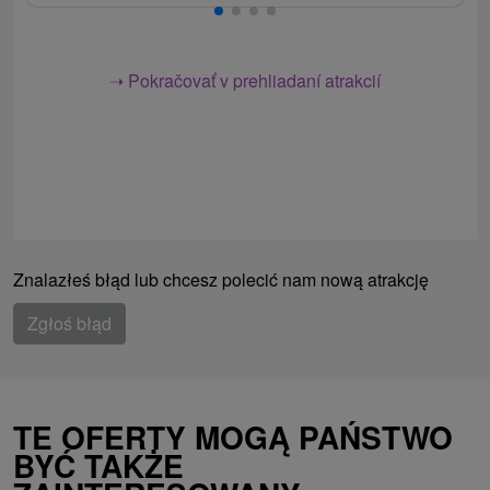
➝ Pokračovať v prehliadaní atrakcií
Znalazłeś błąd lub chcesz polecić nam nową atrakcję
Zgłoś błąd
TE OFERTY MOGĄ PAŃSTWO
BYĆ TAKŻE