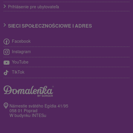
Prihlásenie pre ubytovateľa
SIECI SPOŁECZNOŚCIOWE I ADRES
Facebook
Instagram
YouTube
TikTok
Námestie svätého Egídia 41/95
058 01 Poprad
W budynku INTESu