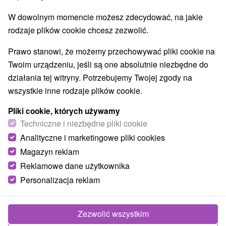
Kościoły drewniane
Wodospady
(1)
(4)
W dowolnym momencie możesz zdecydować, na jakie
Zabytki techniki
Atrakcje dla dzieci
Tarcze
(1)
(9)
(12)
rodzaje plików cookie chcesz zezwolić.
Muzea i galerie
Atrakcje turystyczne
(1)
(4)
Atrakcje z adrenaliną
Kolejki linowe
(4)
(1)
Prawo stanowi, że możemy przechowywać pliki cookie na
Twoim urządzeniu, jeśli są one absolutnie niezbędne do
Wsie i miasta
działania tej witryny. Potrzebujemy Twojej zgody na
wszystkie inne rodzaje plików cookie.
Zuberec
(1)
Žiar
(1)
Pliki cookie, których używamy
Techniczne i niezbędne pliki cookie
Analityczne i marketingowe pliki cookies
Magazyn reklam
Reklamowe dane użytkownika
Personalizacja reklam
Zezwolić wszystkim