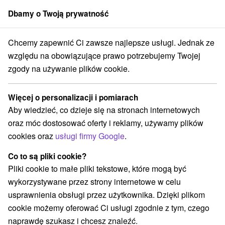
Dbamy o Twoją prywatność
członek grupy
Sorger
Chcemy zapewnić Ci zawsze najlepsze usługi. Jednak ze
Atrakcje na Słowacji
Chaty górskie
Západné Tatry
względu na obowiązujące prawo potrzebujemy Twojej
zgody na używanie plików cookie.
Chaty górskie Západné Tatry
Więcej o personalizacji i pomiarach
Kategorie
Aby wiedzieć, co dzieje się na stronach internetowych
oraz móc dostosować oferty i reklamy, używamy plików
Wszystkie kategorie
Aquaparki, baseny
(3)
cookies oraz
usługi firmy Google
.
Túry a turistické chodníky
Ośrodek narciarski
(3)
(1)
Chaty górskie
Skanseny
Sporty
(3)
(3)
(2)
Co to są pliki cookie?
Loty widokowe i rejsy wycieczkowe
(1)
Pliki cookie to małe pliki tekstowe, które mogą być
Wieże obserwacyjne i chodniki
(1)
wykorzystywane przez strony internetowe w celu
Areny laserowe i paintball
(1)
usprawnienia obsługi przez użytkownika. Dzięki plikom
Ośrodki i miasteczka dziecięce
(1)
cookie możemy oferować Ci usługi zgodnie z tym, czego
Jeziora, jeziora, zbiorniki wodne
(1)
naprawdę szukasz i chcesz znaleźć.