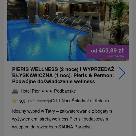
463,89
zł
od
/noc/osoba
PIERIS WELLNESS (2 noce) i WYPRZEDAŻ
BŁYSKAWICZNA (1 noc). Pieris & Permon:
Podwójne doświadczenie wellness
Hotel Pier
★
★
★
Podbanske
Od 1 Noce
Śniadanie I Kolacja
9,3
(139 recenzji)
Idealny wypad w Tatry – zakwaterowanie z bogatym
wyżywieniem, strefą wellness Pieris i dodatkowym
wstępem do rozległego SAUNA Paradise.