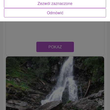
Zezwól zaznaczone
Wodospad Sharafia
Odmówić
Žilinský kraj -
Žiar
POKAZ