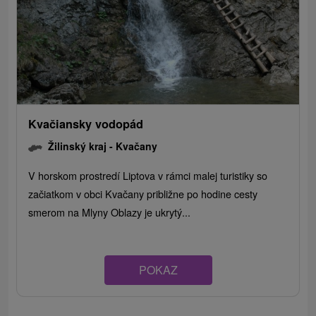
Kvačiansky vodopád
Žilinský kraj -
Kvačany
V horskom prostredí Liptova v rámci malej turistiky so
začiatkom v obci Kvačany približne po hodine cesty
smerom na Mlyny Oblazy je ukrytý...
POKAZ