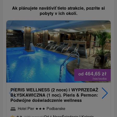
Ak plánujete navštíviť tieto atrakcie, pozrite si
pobyty v ich okolí.
464,65
zł
od
/noc/osoba
PIERIS WELLNESS (2 noce) i WYPRZEDAŻ
BŁYSKAWICZNA (1 noc). Pieris & Permon:
Podwójne doświadczenie wellness
Hotel Pier
★
★
★
Podbanske
Od 1 Noce
Śniadanie I Kolacja
(139 recenzji)