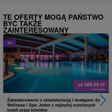
TE OFERTY MOGĄ PAŃSTWO
BYĆ TAKŻE
ZAINTERESOWANY
TIP
486,09
zł
od
/noc/osoba
Zakwaterowanie z obiadokolacją i dostępem do
Wellness i Spa: Jeden z najlepiej ocenianych
hoteli przez klientów