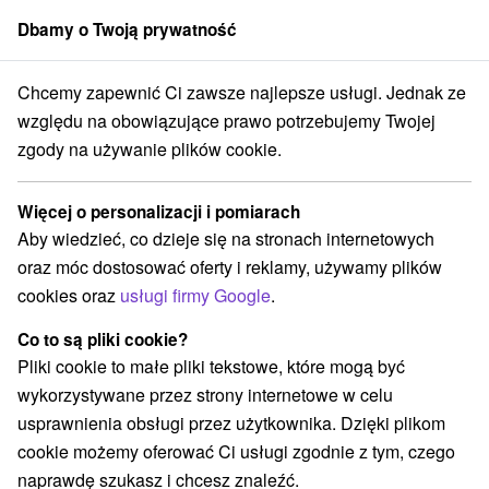
Dbamy o Twoją prywatność
członek grupy
Sorger
Chcemy zapewnić Ci zawsze najlepsze usługi. Jednak ze
Atrakcje na Słowacji
Wodospady
Západné Tatry
względu na obowiązujące prawo potrzebujemy Twojej
zgody na używanie plików cookie.
Wodospady Západné Tatry
Więcej o personalizacji i pomiarach
Kategorie
Aby wiedzieć, co dzieje się na stronach internetowych
oraz móc dostosować oferty i reklamy, używamy plików
Wszystkie kategorie
Aquaparki, baseny
(3)
cookies oraz
usługi firmy Google
.
Túry a turistické chodníky
Ośrodek narciarski
(3)
(1)
Chaty górskie
Skanseny
Sporty
(3)
(3)
(2)
Co to są pliki cookie?
Loty widokowe i rejsy wycieczkowe
(1)
Pliki cookie to małe pliki tekstowe, które mogą być
Wieże obserwacyjne i chodniki
(1)
wykorzystywane przez strony internetowe w celu
Areny laserowe i paintball
(1)
usprawnienia obsługi przez użytkownika. Dzięki plikom
Ośrodki i miasteczka dziecięce
(1)
cookie możemy oferować Ci usługi zgodnie z tym, czego
Jeziora, jeziora, zbiorniki wodne
(1)
naprawdę szukasz i chcesz znaleźć.