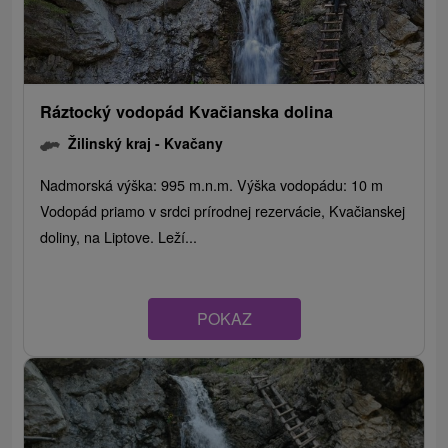
Ráztocký vodopád Kvačianska dolina
Žilinský kraj -
Kvačany
Nadmorská výška: 995 m.n.m. Výška vodopádu: 10 m
Vodopád priamo v srdci prírodnej rezervácie, Kvačianskej
doliny, na Liptove. Leží...
POKAZ