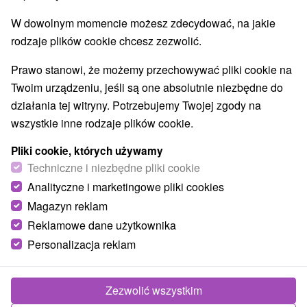
Kościoły drewniane
Wodospady
(1)
(4)
W dowolnym momencie możesz zdecydować, na jakie
Zabytki techniki
Atrakcje dla dzieci
Tarcze
(1)
(9)
(12)
rodzaje plików cookie chcesz zezwolić.
Muzea i galerie
Atrakcje turystyczne
(1)
(4)
Atrakcje z adrenaliną
Kolejki linowe
(4)
(1)
Prawo stanowi, że możemy przechowywać pliki cookie na
Twoim urządzeniu, jeśli są one absolutnie niezbędne do
Wsie i miasta
działania tej witryny. Potrzebujemy Twojej zgody na
wszystkie inne rodzaje plików cookie.
Kvačany
(2)
Žiar
(1)
Pliki cookie, których używamy
Techniczne i niezbędne pliki cookie
Analityczne i marketingowe pliki cookies
Magazyn reklam
Reklamowe dane użytkownika
Personalizacja reklam
Zezwolić wszystkim