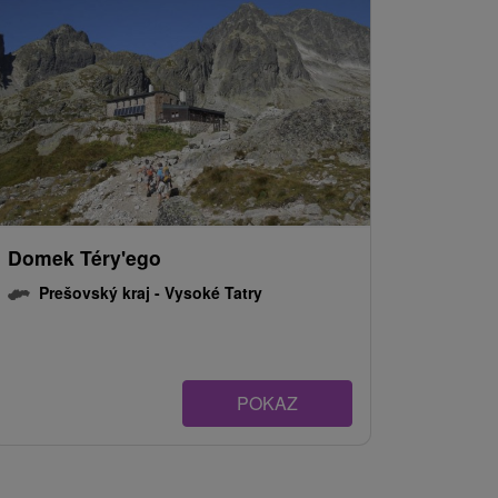
Domek Téry'ego
Prešovský kraj -
Vysoké Tatry
POKAZ