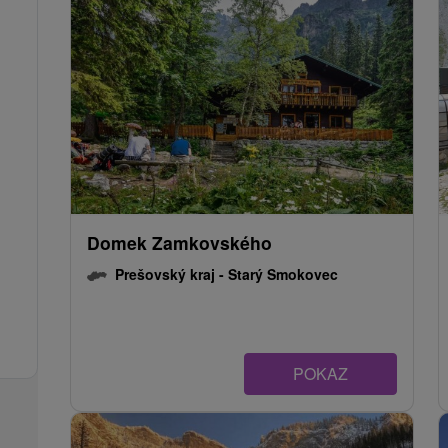
Domek Zamkovského
Prešovský kraj -
Starý Smokovec
POKAZ