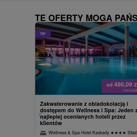
TE OFERTY MOGĄ PAŃ
TIP
486,09
z
od
/noc/oso
Zakwaterowanie z obiadokolacją i
dostępem do Wellness i Spa: Jeden 
najlepiej ocenianych hoteli przez
klientów
Wellness & Spa Hotel Kaskady
★
★
★
★
Sliač