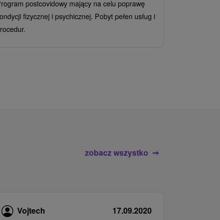
rogram postcovidowy mający na celu poprawę
Od 2 Noce
A
ondycji fizycznej i psychicznej. Pobyt pełen usług i
Ciesz się z
rocedur.
wrażeń poby
atrakcje wod
zobacz wszystko
Vojtech
17.09.2020