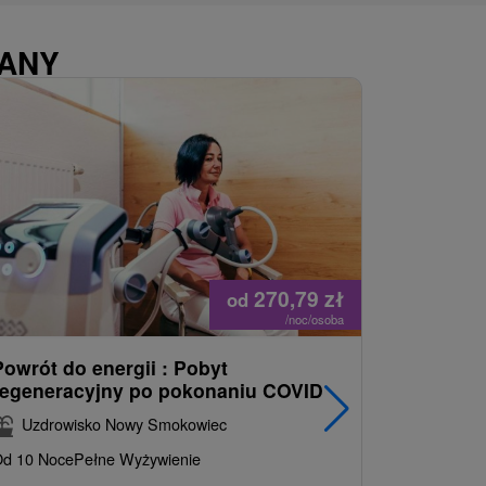
WANY
270,79
zł
od
/noc/osoba
Powrót do energii : Pobyt
Najlepiej
regeneracyjny po pokonaniu COVID
najpopul
korzystn
Uzdrowisko Nowy Smokowiec
INCLUSI
d 10 Noce
Pełne Wyżywienie
Grand 