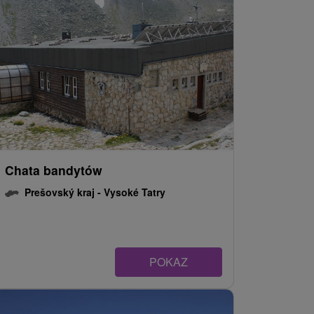
Chata bandytów
Prešovský kraj -
Vysoké Tatry
POKAZ