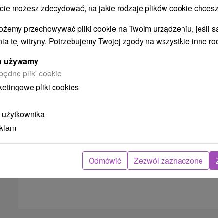
Schronisko górskie Hrebienok Starý
 możesz zdecydować, na jakie rodzaje plików cookie chcesz
Smokovec DŁUGOTERMINOWE
ożemy przechowywać pliki cookie na Twoim urządzeniu, jeśli s
ZAMKNIĘTE
ia tej witryny. Potrzebujemy Twojej zgody na wszystkie inne ro
Od 1 Noce
Bez Jedzenia
8,6
(17 recenzji)
ych używamy
Popularny hostel położony nad górną stacją
będne pliki cookie
kolejki linowo-terenowej w Starym Smokowcu,
ketingowe pliki cookies
oferujący zakwaterowanie na poziomie
turystycznym i...
 użytkownika
eklam
➝ Pokračovať v prehl
Odmówić
Zezwól zaznaczone