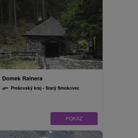
Domek Rainera
Prešovský kraj -
Starý Smokovec
POKAZ