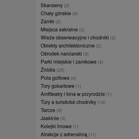
Skanseny
(2)
Chaty górskie
(6)
Zamki
(2)
Miejsca sakralne
(2)
Wieże obserwacyjne i chodniki
(2)
Obiekty architektoniczne
(2)
Ośrodek narciarski
(3)
Parki miejskie i zamkowe
(3)
Źródła
(23)
Pola golfowe
(4)
Tory gokartowe
(1)
Amfiteatry i kina w przyrodzie
(1)
Túry a turistické chodníky
(14)
Tarcze
(9)
Jaskinie
(3)
Kolejki linowe
(1)
Atrakcje z adrenaliną
(11)