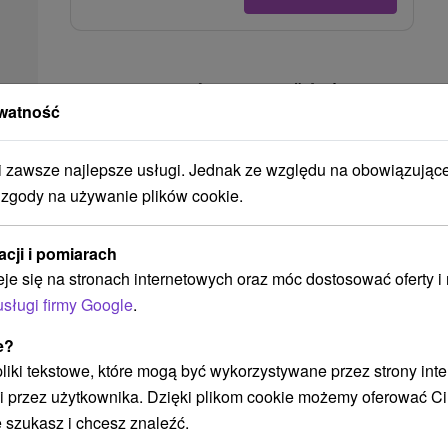
Ak plánujete navštíviť tieto atrakcie
watność
Náš TIP
zawsze najlepsze usługi. Jednak ze względu na obowiązując
 zgody na używanie plików cookie.
acji i pomiarach
eje się na stronach internetowych oraz móc dostosować oferty 
usługi firmy Google
.
105,65
zł
od
/noc/osoba
e?
 pliki tekstowe, które mogą być wykorzystywane przez strony int
Pobyt w górach na Hrebienku z
i przez użytkownika. Dzięki plikom cookie możemy oferować Ci
kolejkami linowymi, karnetami
 szukasz i chcesz znaleźć.
narciarskimi i aquaparkami w cenie