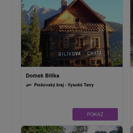
Domek Bilíka
Prešovský kraj -
Vysoké Tatry
POKAZ