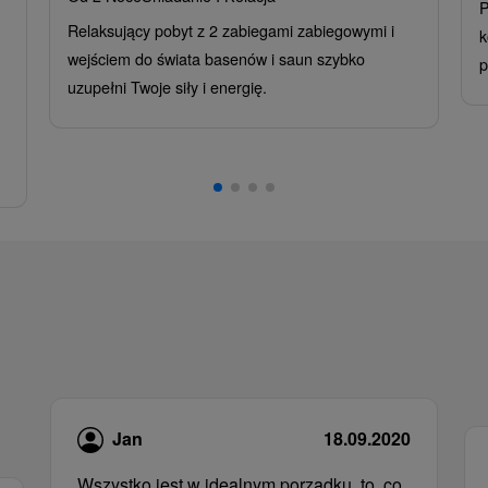
P
Relaksujący pobyt z 2 zabiegami zabiegowymi i
k
wejściem do świata basenów i saun szybko
p
uzupełni Twoje siły i energię.
Jan
18.09.2020
Wszystko jest w idealnym porządku, to, co