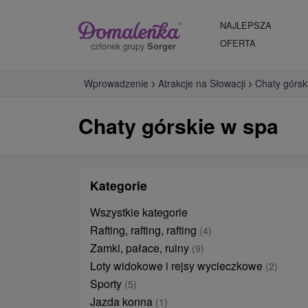
NAJLEPSZA
OFERTA
członek grupy
Sorger
Wprowadzenie
Atrakcje na Słowacji
Chaty górsk
Chaty górskie w spa
Kategorie
Wszystkie kategorie
Rafting, rafting, rafting
(4)
Zamki, pałace, ruiny
(9)
Loty widokowe i rejsy wycieczkowe
(2)
Sporty
(5)
Jazda konna
(1)