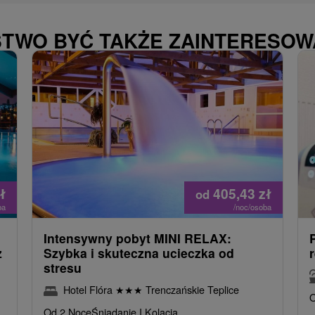
STWO BYĆ TAKŻE ZAINTERESO
ł
405,43
zł
od
ba
/noc/osoba
Intensywny pobyt MINI RELAX:
z
Szybka i skuteczna ucieczka od
stresu
Hotel Flóra
★
★
★
Trenczańskie Teplice
O
Od 2 Noce
Śniadanie I Kolacja