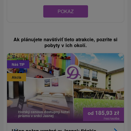
POKAZ
Ak plánujete navštíviť tieto atrakcie, pozrite si
pobyty v ich okolí.
Náš TIP
Akcia
185,93
zł
od
/noc/osoba
Urlop pełen wrażeń w Jasnej: fińskie