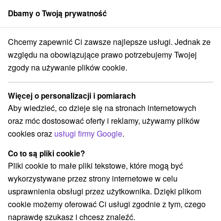
Dbamy o Twoją prywatność
członek grupy
Sorger
Chcemy zapewnić Ci zawsze najlepsze usługi. Jednak ze
Atrakcje na Słowacji
Chaty górskie
Liptów
względu na obowiązujące prawo potrzebujemy Twojej
zgody na używanie plików cookie.
Chaty górskie Liptów
Więcej o personalizacji i pomiarach
Kategorie
Aby wiedzieć, co dzieje się na stronach internetowych
oraz móc dostosować oferty i reklamy, używamy plików
Wszystkie kategorie
Aquaparki, baseny
(4)
cookies oraz
usługi firmy Google
.
Túry a turistické chodníky
(25)
Amfiteatry i kina w przyrodzie
Źródła
(1)
(5)
Co to są pliki cookie?
Parki miejskie i zamkowe
Ośrodek narciarski
(1)
(2)
Pliki cookie to małe pliki tekstowe, które mogą być
Chaty górskie
Skanseny
Jazda konna
(4)
(3)
(2)
wykorzystywane przez strony internetowe w celu
Sporty
Loty widokowe i rejsy wycieczkowe
(7)
(2)
usprawnienia obsługi przez użytkownika. Dzięki plikom
Zamki, pałace, ruiny
(2)
cookie możemy oferować Ci usługi zgodnie z tym, czego
Wieże obserwacyjne i chodniki
(1)
naprawdę szukasz i chcesz znaleźć.