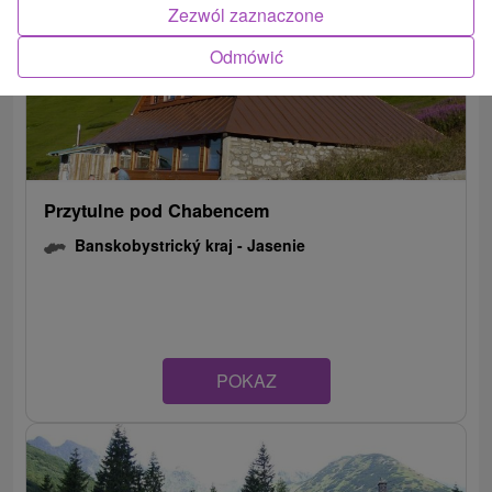
Zezwól zaznaczone
Odmówić
Przytulne pod Chabencem
Banskobystrický kraj -
Jasenie
POKAZ