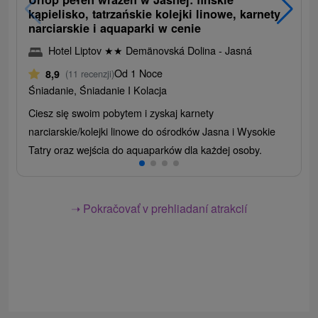
kąpielisko, tatrzańskie kolejki linowe, karnety
narciarskie i aquaparki w cenie
Hotel Liptov
★
★
Demänovská Dolina - Jasná
Od 1 Noce
8,9
(11 recenzji)
Śniadanie, Śniadanie I Kolacja
Ciesz się swoim pobytem i zyskaj karnety
narciarskie/kolejki linowe do ośrodków Jasna i Wysokie
Tatry oraz wejścia do aquaparków dla każdej osoby.
➝ Pokračovať v prehliadaní atrakcií