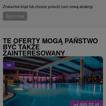
Znalazłeś błąd lub chcesz polecić nam nową atrakcję
Zgłoś błąd
TE OFERTY MOGĄ PAŃSTWO
BYĆ TAKŻE
ZAINTERESOWANY
TIP
485,22
zł
od