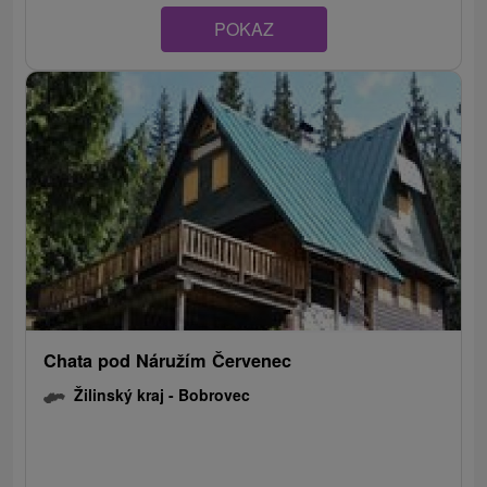
POKAZ
Chata pod Náružím Červenec
Žilinský kraj -
Bobrovec