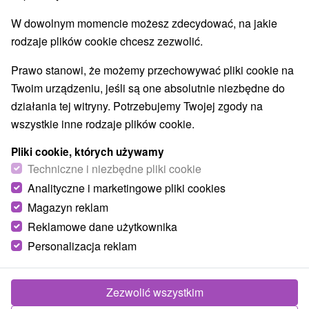
Areny laserowe i paintball
(2)
W dowolnym momencie możesz zdecydować, na jakie
Ośrodki i miasteczka dziecięce
(4)
rodzaje plików cookie chcesz zezwolić.
Jeziora, jeziora, zbiorniki wodne
(4)
Kościoły drewniane
Wodospady
Pomniki
(1)
(7)
(2)
Prawo stanowi, że możemy przechowywać pliki cookie na
Atrakcje dla dzieci
Tarcze
Escaperoom
(25)
(15)
(2)
Twoim urządzeniu, jeśli są one absolutnie niezbędne do
Ogrody botaniczne
(1)
działania tej witryny. Potrzebujemy Twojej zgody na
Ogrody zoologiczne i fermy zwierząt
(1)
wszystkie inne rodzaje plików cookie.
Muzea i galerie
Atrakcje turystyczne
(4)
(15)
Atrakcje z adrenaliną
Kolejki linowe
(15)
(1)
Pliki cookie, których używamy
Tory bobslejowe
Jaskinie
Techniczne i niezbędne pliki cookie
(1)
(3)
Analityczne i marketingowe pliki cookies
Magazyn reklam
Wsie i miasta
Reklamowe dane użytkownika
Žiar
(1)
Horná Lehota
(1)
Personalizacja reklam
Zezwolić wszystkim