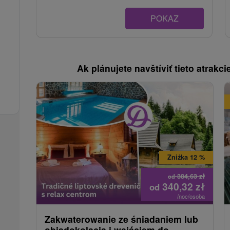
POKAZ
Ak plánujete navštíviť tieto atrakcie
Zniżka 12 %
384,63
zł
od
340,32
zł
od
/noc/osoba
Zakwaterowanie ze śniadaniem lub
obiadokolacją i wejściem do