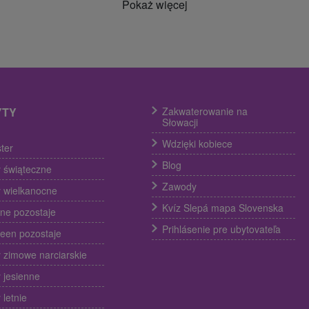
Pokaż więcej
YTY
Zakwaterowanie na
Słowacji
Wdzięki kobiece
ter
Blog
 świąteczne
Zawody
 wielkanocne
Kvíz Slepá mapa Slovenska
ine pozostaje
Prihlásenie pre ubytovateľa
een pozostaje
 zimowe narciarskie
 jesienne
 letnie