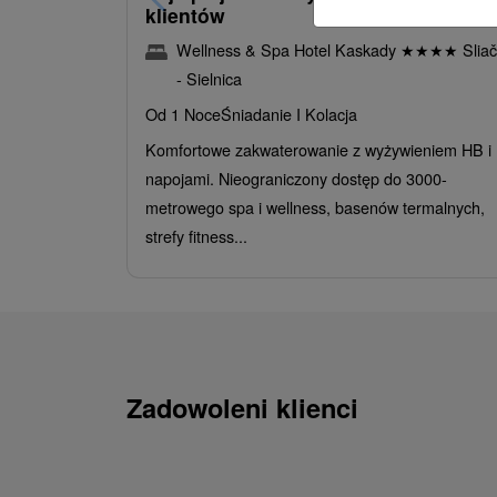
klientów
Wellness & Spa Hotel Kaskady
★
★
★
★
Sliač
- Sielnica
Od 1 Noce
Śniadanie I Kolacja
Komfortowe zakwaterowanie z wyżywieniem HB i
napojami. Nieograniczony dostęp do 3000-
metrowego spa i wellness, basenów termalnych,
strefy fitness...
Zadowoleni klienci