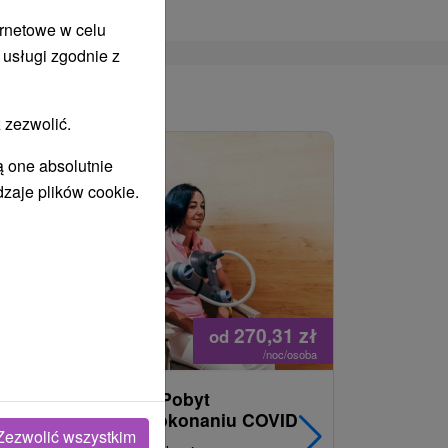
ernetowe w celu
 usługi zgodnie z
WANY
 zezwolić.
ą one absolutnie
dzaje plików cookie.
270,31
zł
od
/noc/osoba
Powrót do energii : Pobyt
Najlepiej
regeneracyjny po pokonaniu COVID
najpopul
Zezwolić wszystkim
korzystn