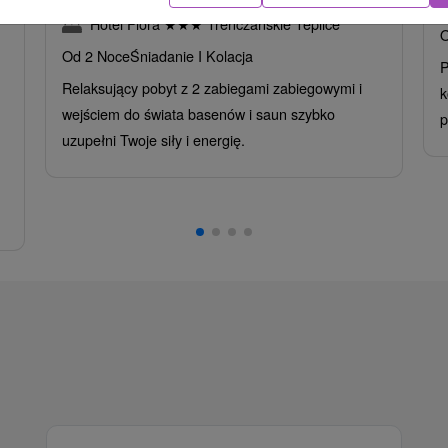
Hotel Flóra
★
★
★
Trenczańskie Teplice
O
Od 2 Noce
Śniadanie I Kolacja
P
Relaksujący pobyt z 2 zabiegami zabiegowymi i
k
wejściem do świata basenów i saun szybko
p
uzupełni Twoje siły i energię.