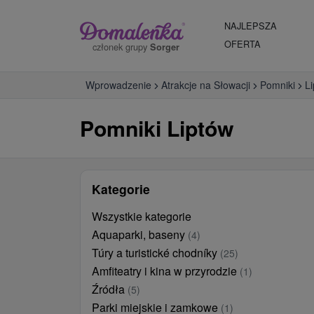
NAJLEPSZA
OFERTA
członek grupy
Sorger
Wprowadzenie
Atrakcje na Słowacji
Pomniki
L
Pomniki Liptów
Kategorie
Wszystkie kategorie
Aquaparki, baseny
(4)
Túry a turistické chodníky
(25)
Amfiteatry i kina w przyrodzie
(1)
Źródła
(5)
Parki miejskie i zamkowe
(1)