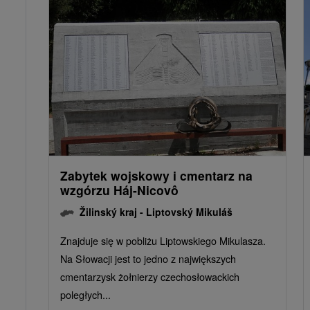
Zabytek wojskowy i cmentarz na
wzgórzu Háj-Nicovô
Žilinský kraj -
Liptovský Mikuláš
Znajduje się w pobliżu Liptowskiego Mikulasza.
Na Słowacji jest to jedno z największych
cmentarzysk żołnierzy czechosłowackich
poległych...