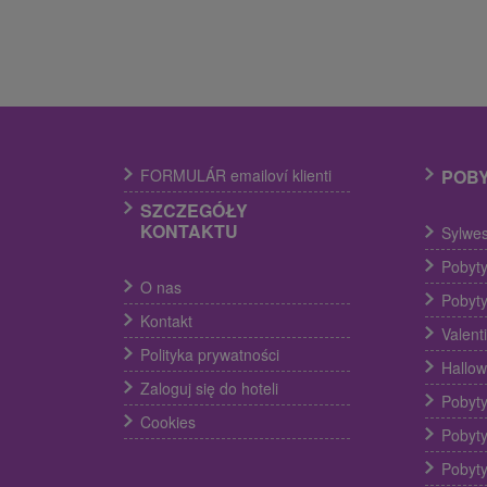
FORMULÁR emailoví klienti
POB
SZCZEGÓŁY
KONTAKTU
Sylwes
Pobyty
O nas
Pobyty
Kontakt
Valent
Polityka prywatności
Hallow
Zaloguj się do hoteli
Pobyty
Cookies
Pobyty
Pobyty