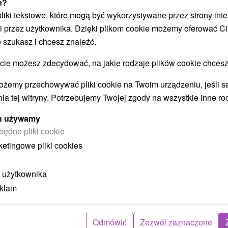
e?
 pliki tekstowe, które mogą być wykorzystywane przez strony int
i przez użytkownika. Dzięki plikom cookie możemy oferować Ci
 szukasz i chcesz znaleźć.
STWO BYĆ TAKŻE ZAINTERESO
 możesz zdecydować, na jakie rodzaje plików cookie chcesz
ożemy przechowywać pliki cookie na Twoim urządzeniu, jeśli s
ia tej witryny. Potrzebujemy Twojej zgody na wszystkie inne ro
ych używamy
będne pliki cookie
ketingowe pliki cookies
ł
404,70
zł
od
 użytkownika
ba
/noc/osoba
eklam
Intensywny pobyt MINI RELAX:
z
Szybka i skuteczna ucieczka od
Odmówić
Zezwól zaznaczone
stresu