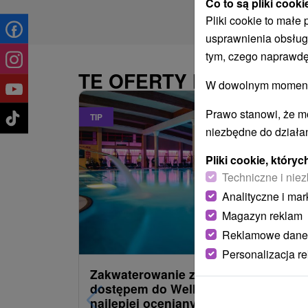
Co to są pliki cooki
Pliki cookie to małe
usprawnienia obsług
tym, czego naprawdę
TE OFERTY MOGĄ PAŃ
W dowolnym momencie
Prawo stanowi, że m
TIP
niezbędne do działan
Pliki cookie, któr
Techniczne i niez
Analityczne i mar
Magazyn reklam
485,22
z
od
Reklamowe dane
/noc/oso
Personalizacja r
Zakwaterowanie z obiadokolacją i
dostępem do Wellness i Spa: Jeden 
najlepiej ocenianych hoteli przez