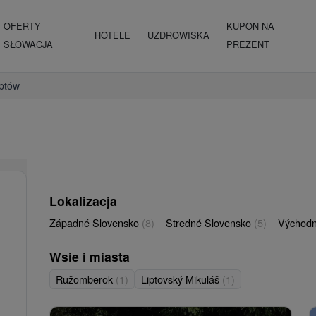
OFERTY
KUPON NA
HOTELE
UZDROWISKA
SŁOWACJA
PREZENT
iptów
Lokalizacja
Západné Slovensko
(8)
Stredné Slovensko
(5)
Východn
Wsie i miasta
Ružomberok
(1)
Liptovský Mikuláš
(1)