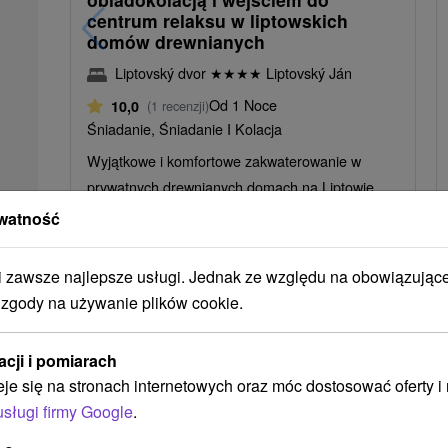
centrum relaksu w liptowskich
domów drewnianych
Liptovský dvor
★
★
★
★
Liptovský Ján
Od 1 Noce
10,0
(1 recenzji)
Śniadanie, Śniadanie I Kolacja
Wyjątkowe i komfortowe zakwaterowanie w
prywatnych drewnianych domach na Liptowie.
watność
zawsze najlepsze usługi. Jednak ze względu na obowiązując
 zgody na używanie plików cookie.
➝ Pokračovať v prehl
acji i pomiarach
eje się na stronach internetowych oraz móc dostosować oferty 
usługi firmy Google
.