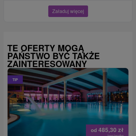
Załaduj więcej
TE OFERTY MOGĄ
PAŃSTWO BYĆ TAKŻE
ZAINTERESOWANY
TIP
485,30
zł
od
/noc/osoba