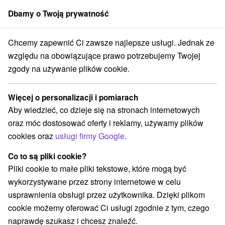
Dbamy o Twoją prywatność
członek grupy
Sorger
Chcemy zapewnić Ci zawsze najlepsze usługi. Jednak ze
nsko
Banskobystrický kraj
Brezno
Horehronské múzeum Brezno
względu na obowiązujące prawo potrzebujemy Twojej
zgody na używanie plików cookie.
Horehronské múzeum Brezno
Więcej o personalizacji i pomiarach
Wyświetl stronę internetową
Przejdź do
Aby wiedzieć, co dzieje się na stronach internetowych
oraz móc dostosować oferty i reklamy, używamy plików
+421 48 611 24 53
cookies oraz
usługi firmy Google
.
muzeum@horehronskemuzeum.sk
Co to są pliki cookie?
Facebook
Pliki cookie to małe pliki tekstowe, które mogą być
wykorzystywane przez strony internetowe w celu
Opinii Google
usprawnienia obsługi przez użytkownika. Dzięki plikom
Nám. gen. M. R. Štefánika 47/55
GPS:
cookie możemy oferować Ci usługi zgodnie z tym, czego
977 01 Brezno
N +48° 48' 24.54''
naprawdę szukasz i chcesz znaleźć.
E +19° 38' 37.72''