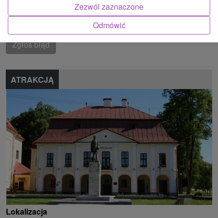
rudohorie, Veporské vrchy, Muránska planina
Zezwól zaznaczone
Znalazłeś błąd lub chcesz polecić nam nową atrakcję
Odmówić
Zgłoś błąd
ATRAKCJĄ
Lokalizacja