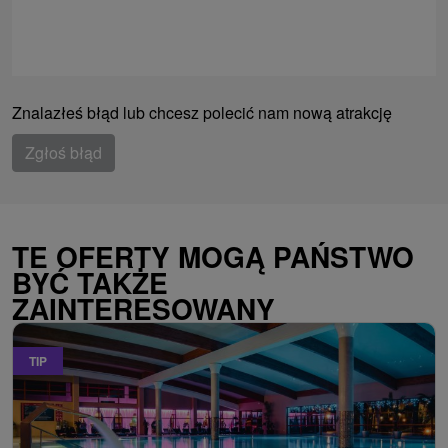
Znalazłeś błąd lub chcesz polecić nam nową atrakcję
Zgłoś błąd
TE OFERTY MOGĄ PAŃSTWO
BYĆ TAKŻE
ZAINTERESOWANY
TIP