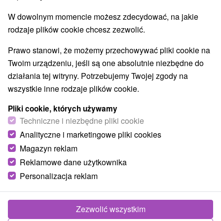
W dowolnym momencie możesz zdecydować, na jakie
Wsie i miasta
rodzaje plików cookie chcesz zezwolić.
Lubina
(1)
Podolie
(1)
Prawo stanowi, że możemy przechowywać pliki cookie na
Twoim urządzeniu, jeśli są one absolutnie niezbędne do
działania tej witryny. Potrzebujemy Twojej zgody na
wszystkie inne rodzaje plików cookie.
Pliki cookie, których używamy
Techniczne i niezbędne pliki cookie
Analityczne i marketingowe pliki cookies
Magazyn reklam
Reklamowe dane użytkownika
Personalizacja reklam
Park miniatúr
Trenčiansky kraj -
Podolie
Zezwolić wszystkim