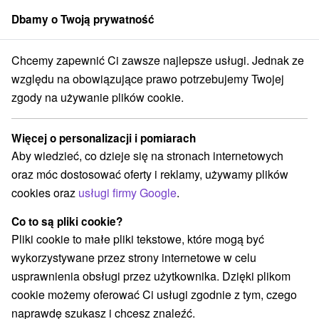
Dbamy o Twoją prywatność
członek grupy
Sorger
Chcemy zapewnić Ci zawsze najlepsze usługi. Jednak ze
Atrakcje na Słowacji
Atrakcje dla dzieci
Myjavská pahorkatina
względu na obowiązujące prawo potrzebujemy Twojej
zgody na używanie plików cookie.
Atrakcje dla dzieci Myjavská
pahorkatina
Więcej o personalizacji i pomiarach
Aby wiedzieć, co dzieje się na stronach internetowych
Kategorie
oraz móc dostosować oferty i reklamy, używamy plików
cookies oraz
usługi firmy Google
.
Wszystkie kategorie
Atrakcje turystyczne
(3)
Muzea i galerie
(1)
Co to są pliki cookie?
Ogrody zoologiczne i fermy zwierząt
(1)
Pliki cookie to małe pliki tekstowe, które mogą być
Atrakcje dla dzieci
Pomniki
(3)
(1)
wykorzystywane przez strony internetowe w celu
Wieże obserwacyjne i chodniki
(4)
usprawnienia obsługi przez użytkownika. Dzięki plikom
Zamki, pałace, ruiny
Skanseny
(2)
(1)
cookie możemy oferować Ci usługi zgodnie z tym, czego
Chaty górskie
Zamki
Miejsca sakralne
(1)
(1)
(1)
naprawdę szukasz i chcesz znaleźć.