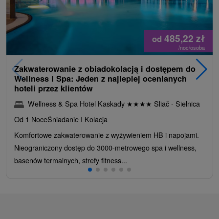
485,22
zł
od
/noc/osoba
Zakwaterowanie z obiadokolacją i dostępem do
Wellness i Spa: Jeden z najlepiej ocenianych
hoteli przez klientów
Wellness & Spa Hotel Kaskady
★
★
★
★
Sliač - Sielnica
Od 1 Noce
Śniadanie I Kolacja
Komfortowe zakwaterowanie z wyżywieniem HB i napojami.
Nieograniczony dostęp do 3000-metrowego spa i wellness,
basenów termalnych, strefy fitness...