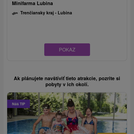
Minifarma Lubina
Trenčiansky kraj -
Lubina
POKAZ
Ak plánujete navštíviť tieto atrakcie, pozrite si
pobyty v ich okolí.
Náš TIP