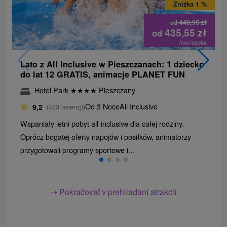
Zniżka 1 %
440,95
zł
od
435,55
zł
od
/noc/osoba
Lato z All Inclusive w Pieszczanach: 1 dziecko
do lat 12 GRATIS, animacje PLANET FUN
Hotel Park
★
★
★
★
Pieszczany
Od 3 Noce
All Inclusive
9,2
(423 recenzji)
Wspaniały letni pobyt all-inclusive dla całej rodziny.
Oprócz bogatej oferty napojów i posiłków, animatorzy
przygotowali programy sportowe i...
➝ Pokračovať v prehliadaní atrakcií