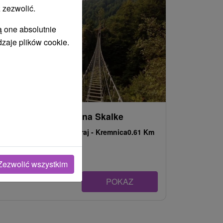
 zezwolić.
ą one absolutnie
dzaje plików cookie.
Via Ferrata Komín na Skalke
Banskobystrický kraj -
Kremnica
0.61 Km
Zezwolić wszystkim
POKAZ