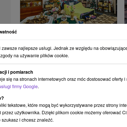
watność
Múzeum gýča Kremnica
zawsze najlepsze usługi. Jednak ze względu na obowiązując
Banskobystrický kraj -
Kremnica
0.12 Km
 zgody na używanie plików cookie.
Múzeum v Kremnici (pri Mestskom úrade),
jediné tohto druhu v Európe, ponúka prehliadku
acji i pomiarach
viac ako 1200 exponátov a svoju zbierku
eje się na stronach internetowych oraz móc dostosować oferty 
neustále...
usługi firmy Google
.
e?
POKAZ
 pliki tekstowe, które mogą być wykorzystywane przez strony int
i przez użytkownika. Dzięki plikom cookie możemy oferować Ci
 szukasz i chcesz znaleźć.