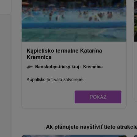
Kąpielisko termalne Katarína
Kremnica
Banskobystrický kraj -
Kremnica
Kúpalisko je trvalo zatvorené.
POKAZ
Ak plánujete navštíviť tieto atrakcie