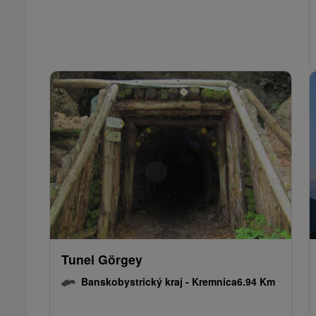
Tunel Görgey
Banskobystrický kraj -
Kremnica
6.94 Km