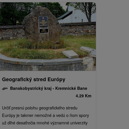
Geografický stred Európy
Banskobystrický kraj -
Kremnické Bane
4.29 Km
Určiť presnú polohu geografického stredu
Európy je takmer nemožné a vedú o ňom spory
už dlhé desaťročia mnohé významné univerzity