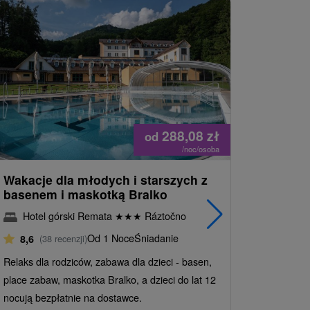
Náš TIP
288,08
zł
od
/noc/osoba
Wakacje dla młodych i starszych z
Zakwater
basenem i maskotką Bralko
dostępem
z najlepi
Hotel górski Remata
★
★
★
Ráztočno
klientów
Od 1 Noce
Śniadanie
8,6
(38 recenzji)
Wellne
Relaks dla rodziców, zabawa dla dzieci - basen,
Sliač - 
place zabaw, maskotka Bralko, a dzieci do lat 12
9,7
(202
nocują bezpłatnie na dostawce.
Śniadanie I