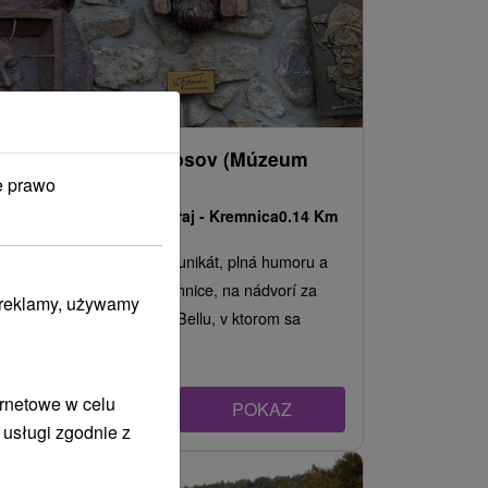
Ulička slávnych nosov (Múzeum
gýča)
e prawo
Banskobystrický kraj -
Kremnica
0.14 Km
Unikátna ulička, svetový unikát, plná humoru a
spomienok v centre Kremnice, na nádvorí za
i reklamy, używamy
domom Jána Levoslava Bellu, v ktorom sa
nachádza...
ernetowe w celu
POKAZ
 usługi zgodnie z