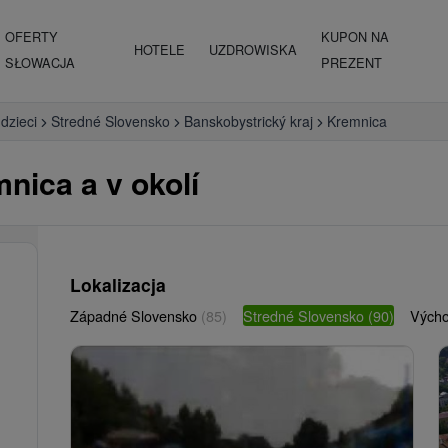
OFERTY
KUPON NA
HOTELE
UZDROWISKA
SŁOWACJA
PREZENT
 dzieci
Stredné Slovensko
Banskobystrický kraj
Kremnica
mnica a v okolí
Lokalizacja
Západné Slovensko
(85)
Stredné Slovensko
(90)
Vých