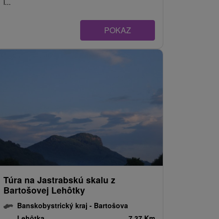
i...
POKAZ
Túra na Jastrabskú skalu z
Bartošovej Lehôtky
Banskobystrický kraj -
Bartošova
Lehôtka
7.37 Km