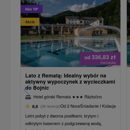
Náš TIP
Akcia
336,83
zł
od
/noc/osoba
Lato z Rematą: Idealny wybór na
aktywny wypoczynek z wycieczkami
do Bojnic
Hotel górski Remata
★
★
★
Ráztočno
Od 2 Noce
Śniadanie I Kolacja
8,6
(38 recenzji)
Letni pobyt z dwoma posiłkami, krytym i
odkrytym basenem z podgrzewaną wodą,