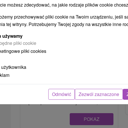
 możesz zdecydować, na jakie rodzaje plików cookie chcesz
ożemy przechowywać pliki cookie na Twoim urządzeniu, jeśli s
ia tej witryny. Potrzebujemy Twojej zgody na wszystkie inne ro
ych używamy
będne pliki cookie
ketingowe pliki cookies
Zamek Miejski w Kremnicy
 użytkownika
eklam
Banskobystrický kraj -
Kremnica
0.15 Km
Znajduje się w centrum Kremnicy, na wzgórzu.
Odmówić
Zezwól zaznaczone
Zamek, chroniony podwójną fortyfikacją, składa
się z zespołu średniowiecznych budowli, które...
POKAZ