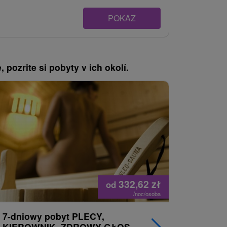
POKAZ
, pozrite si pobyty v ich okolí.
332,62
zł
od
/noc/osoba
7-dniowy pobyt PLECY,
Weekend
KIEROWNIK, ZDROWY GŁOS,
Štós: Uc