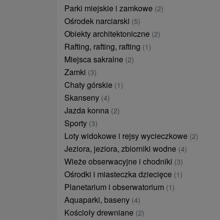
Parki miejskie i zamkowe
(2)
Ośrodek narciarski
(5)
Obiekty architektoniczne
(2)
Rafting, rafting, rafting
(1)
Miejsca sakralne
(2)
Zamki
(3)
Chaty górskie
(1)
Skanseny
(4)
Jazda konna
(2)
Sporty
(3)
Loty widokowe i rejsy wycieczkowe
(2)
Jeziora, jeziora, zbiorniki wodne
(4)
Wieże obserwacyjne i chodniki
(3)
Ośrodki i miasteczka dziecięce
(1)
Planetarium i obserwatorium
(1)
Aquaparki, baseny
(4)
Kościoły drewniane
(2)