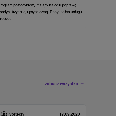
rogram postcovidowy mający na celu poprawę
Od 2 Noce
A
ondycji fizycznej i psychicznej. Pobyt pełen usług i
Ciesz się z
rocedur.
wrażeń poby
atrakcje wod
zobacz wszystko
Vojtech
17.09.2020