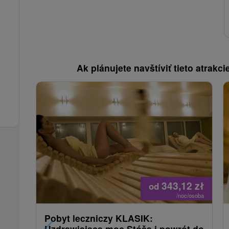
Ak plánujete navštíviť tieto atrakcie
343,12
zł
od
/noc/osoba
Pobyt leczniczy KLASIK:
Uzdrawiająca moc Stóša i powrót do