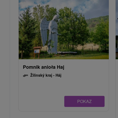
Pomnik anioła Haj
Žilinský kraj -
Háj
POKAZ