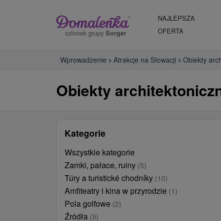
NAJLEPSZA
OFERTA
członek grupy
Sorger
Wprowadzenie
Atrakcje na Słowacji
Obiekty arc
Obiekty architektonicz
Kategorie
Wszystkie kategorie
Zamki, pałace, ruiny
(5)
Túry a turistické chodníky
(10)
Amfiteatry i kina w przyrodzie
(1)
Pola golfowe
(2)
Źródła
(5)