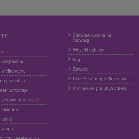
YTY
Zakwaterowanie na
Słowacji
Wdzięki kobiece
ter
Blog
 świąteczne
Zawody
 wielkanocne
Kvíz Slepá mapa Slovenska
ine pozostaje
Prihlásenie pre ubytovateľa
een pozostaje
 zimowe narciarskie
 jesienne
 letnie
 w spa
tyczny weekend dla