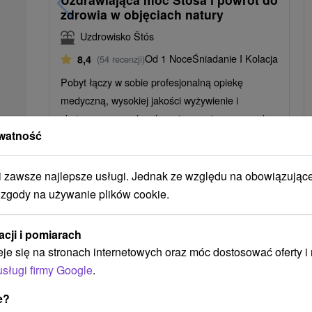
zdrowia w objęciach natury
Uzdrowisko Štós
Od 1 Noce
Śniadanie I Kolacja
8,4
(54 recenzji)
Pobyt łączy w sobie profesjonalną opiekę
medyczną, wysokiej jakości wyżywienie i
skuteczne procedury lecznicze z ciszą przyrody
watność
Štós.
zawsze najlepsze usługi. Jednak ze względu na obowiązując
 zgody na używanie plików cookie.
➝ Pokračovať v prehl
acji i pomiarach
eje się na stronach internetowych oraz móc dostosować oferty 
usługi firmy Google
.
e?