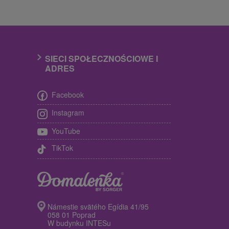
SIECI SPOŁECZNOŚCIOWE I
ADRES
Facebook
Instagram
YouTube
TikTok
Námestie svätého Egídia 41/95
058 01 Poprad
W budynku INTESu