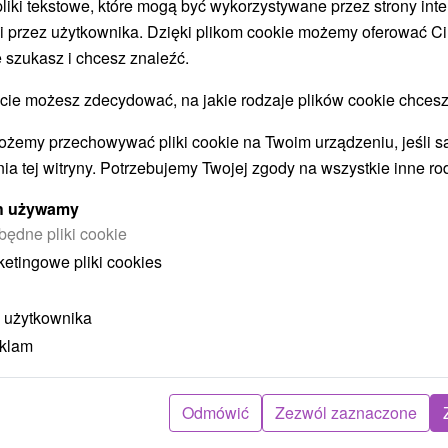
 pliki tekstowe, które mogą być wykorzystywane przez strony int
i przez użytkownika. Dzięki plikom cookie możemy oferować Ci
 szukasz i chcesz znaleźć.
STWO BYĆ TAKŻE ZAINTERESO
 możesz zdecydować, na jakie rodzaje plików cookie chcesz
ożemy przechowywać pliki cookie na Twoim urządzeniu, jeśli s
ia tej witryny. Potrzebujemy Twojej zgody na wszystkie inne ro
ych używamy
będne pliki cookie
ketingowe pliki cookies
ł
404,77
zł
od
ba
/noc/osoba
 użytkownika
eklam
Intensywny pobyt MINI RELAX:
z
Szybka i skuteczna ucieczka od
stresu
Odmówić
Zezwól zaznaczone
Hotel Flóra
★
★
★
Trenczańskie Teplice
O