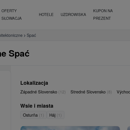
OFERTY
KUPON NA
HOTELE
UZDROWISKA
SŁOWACJA
PREZENT
hitektoniczne
Spać
ne Spać
Lokalizacja
Západné Slovensko
(12)
Stredné Slovensko
(8)
Východ
Wsie i miasta
Osturňa
(1)
Háj
(1)