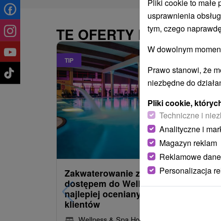
Pliki cookie to małe
usprawnienia obsług
tym, czego naprawdę
TE OFERTY MOGĄ PAŃ
W dowolnym momencie
TIP
Prawo stanowi, że m
niezbędne do działan
Pliki cookie, któr
Techniczne i niez
Analityczne i mar
485,30
z
od
Magazyn reklam
/noc/oso
Reklamowe dane
Personalizacja r
Zakwaterowanie z obiadokolacją i
dostępem do Wellness i Spa: Jeden 
najlepiej ocenianych hoteli przez
klientów
Wellness & Spa Hotel Kaskady
★
★
★
★
Sliač