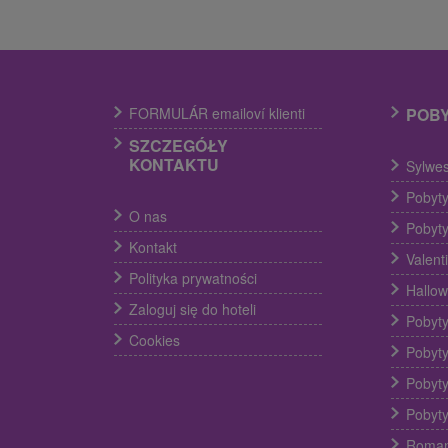
FORMULÁR emailoví klienti
POB
SZCZEGÓŁY
KONTAKTU
Sylwes
Pobyty
O nas
Pobyty
Kontakt
Valent
Polityka prywatności
Hallow
Zaloguj się do hoteli
Pobyty
Cookies
Pobyty
Pobyty
Pobyty
Roman