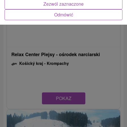
Zezwól zaznaczone
Odmówić
Relax Center Plejsy - ośrodek narciarski
Košický kraj -
Krompachy
POKAZ