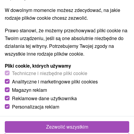
Loty widokowe i rejsy wycieczkowe
(2)
W dowolnym momencie możesz zdecydować, na jakie
Jeziora, jeziora, zbiorniki wodne
(4)
rodzaje plików cookie chcesz zezwolić.
Wieże obserwacyjne i chodniki
(3)
Ośrodki i miasteczka dziecięce
(1)
Prawo stanowi, że możemy przechowywać pliki cookie na
Planetarium i obserwatorium
Aquaparki, baseny
(1)
(4)
Twoim urządzeniu, jeśli są one absolutnie niezbędne do
Kościoły drewniane
Wodospady
(2)
(3)
działania tej witryny. Potrzebujemy Twojej zgody na
Zabytki techniki
Atrakcje dla dzieci
(3)
(11)
wszystkie inne rodzaje plików cookie.
Escaperoom
Ogrody zoologiczne i fermy zwierząt
(1)
(1)
Muzea i galerie
Atrakcje turystyczne
(8)
(15)
Pliki cookie, których używamy
Atrakcje z adrenaliną
Jaskinie
Techniczne i niezbędne pliki cookie
(8)
(1)
Analityczne i marketingowe pliki cookies
Magazyn reklam
Wsie i miasta
Reklamowe dane użytkownika
Vyšné Ružbachy
(1)
Ľubovnianske Kúpele
(1)
Personalizacja reklam
Zezwolić wszystkim