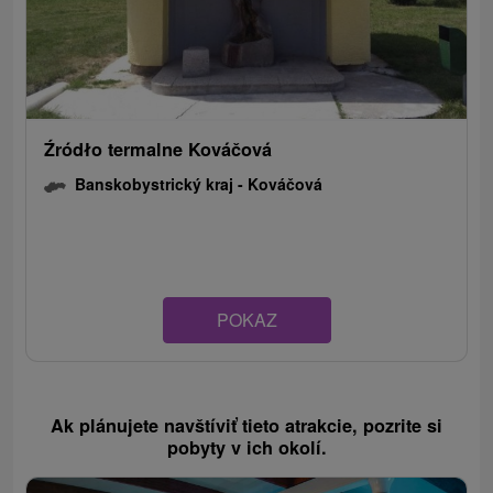
Źródło termalne Kováčová
Banskobystrický kraj -
Kováčová
POKAZ
Ak plánujete navštíviť tieto atrakcie, pozrite si
pobyty v ich okolí.