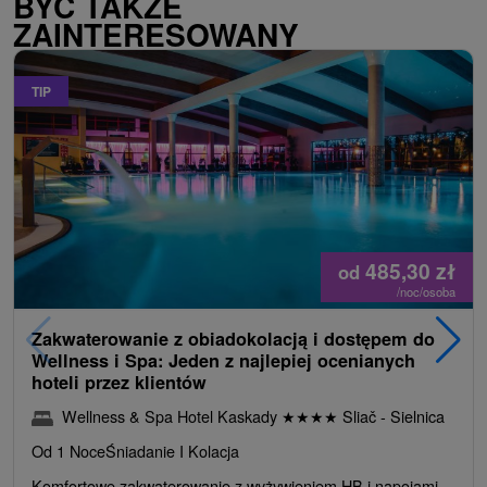
BYĆ TAKŻE
ZAINTERESOWANY
TIP
485,30
zł
od
/noc/osoba
Zakwaterowanie z obiadokolacją i dostępem do
Wellness i Spa: Jeden z najlepiej ocenianych
hoteli przez klientów
Wellness & Spa Hotel Kaskady
★
★
★
★
Sliač - Sielnica
Od 1 Noce
Śniadanie I Kolacja
Komfortowe zakwaterowanie z wyżywieniem HB i napojami.