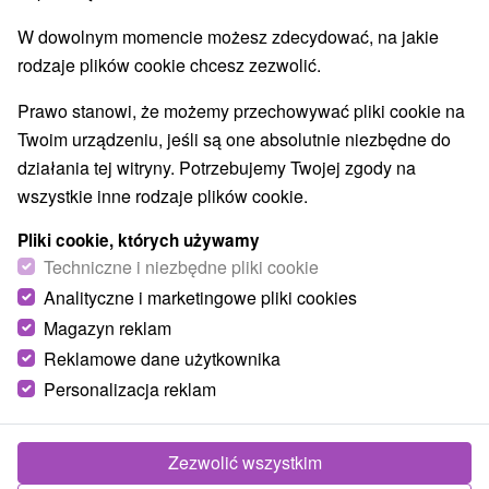
Wodospady
Zabytki techniki
(1)
(1)
W dowolnym momencie możesz zdecydować, na jakie
Atrakcje dla dzieci
Ogrody botaniczne
(6)
(1)
rodzaje plików cookie chcesz zezwolić.
Wsie i miasta
Prawo stanowi, że możemy przechowywać pliki cookie na
Twoim urządzeniu, jeśli są one absolutnie niezbędne do
Kováčová
(2)
Santovka
(1)
działania tej witryny. Potrzebujemy Twojej zgody na
wszystkie inne rodzaje plików cookie.
Pliki cookie, których używamy
Techniczne i niezbędne pliki cookie
Analityczne i marketingowe pliki cookies
Magazyn reklam
Reklamowe dane użytkownika
Personalizacja reklam
Zezwolić wszystkim
Holidaypark Kováčová