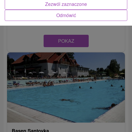
Zezwól zaznaczone
Banskobystrický kraj -
Kováčová
Odmówić
POKAZ
Basen Santovka