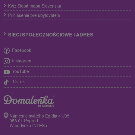
Kvíz Slepá mapa Slovenska
Prihlásenie pre ubytovateľa
SIECI SPOŁECZNOŚCIOWE I ADRES
Facebook
Instagram
YouTube
TikTok
Námestie svätého Egídia 41/95
058 01 Poprad
W budynku INTESu