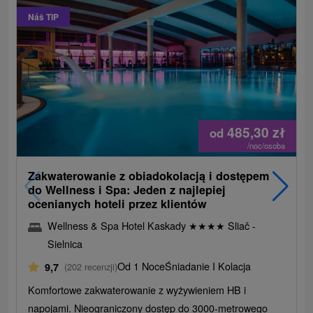
Náš TIP
485,30
zł
od
/noc/osoba
Zakwaterowanie z obiadokolacją i dostępem
do Wellness i Spa: Jeden z najlepiej
ocenianych hoteli przez klientów
Wellness & Spa Hotel Kaskady
★
★
★
★
Sliač -
Sielnica
Od 1 Noce
Śniadanie I Kolacja
9,7
(202 recenzji)
Komfortowe zakwaterowanie z wyżywieniem HB i
napojami. Nieograniczony dostęp do 3000-metrowego