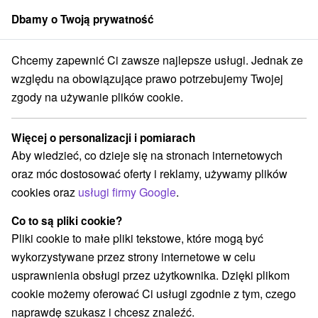
Dbamy o Twoją prywatność
członek grupy
Sorger
Chcemy zapewnić Ci zawsze najlepsze usługi. Jednak ze
Atrakcje na Słowacji
Aquaparki, baseny
Podglebie
względu na obowiązujące prawo potrzebujemy Twojej
zgody na używanie plików cookie.
Aquaparki, baseny Podglebie
Więcej o personalizacji i pomiarach
Kategorie
Aby wiedzieć, co dzieje się na stronach internetowych
oraz móc dostosować oferty i reklamy, używamy plików
Wszystkie kategorie
Jazda konna
(1)
cookies oraz
usługi firmy Google
.
Túry a turistické chodníky
(1)
Amfiteatry i kina w przyrodzie
Pola golfowe
(1)
(1)
Co to są pliki cookie?
Źródła
Parki miejskie i zamkowe
(3)
(2)
Pliki cookie to małe pliki tekstowe, które mogą być
Miejsca sakralne
Zamki
Skanseny
(1)
(1)
(1)
wykorzystywane przez strony internetowe w celu
Atrakcje turystyczne
Zamki, pałace, ruiny
(8)
(5)
usprawnienia obsługi przez użytkownika. Dzięki plikom
Wieże obserwacyjne i chodniki
(1)
cookie możemy oferować Ci usługi zgodnie z tym, czego
Aquaparki, baseny
Kościoły drewniane
(5)
(1)
naprawdę szukasz i chcesz znaleźć.