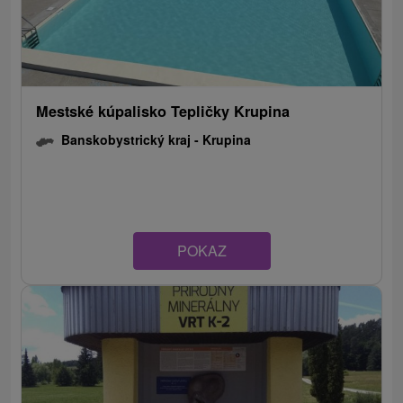
Mestské kúpalisko Tepličky Krupina
Banskobystrický kraj -
Krupina
POKAZ