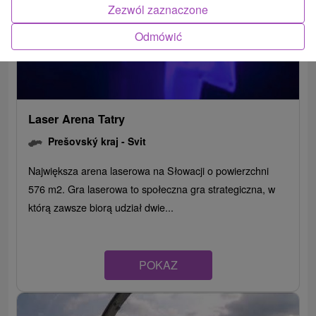
Zezwól zaznaczone
Odmówić
Laser Arena Tatry
Prešovský kraj -
Svit
Największa arena laserowa na Słowacji o powierzchni
576 m2. Gra laserowa to społeczna gra strategiczna, w
którą zawsze biorą udział dwie...
POKAZ