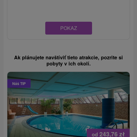
POKAZ
Ak plánujete navštíviť tieto atrakcie, pozrite si
pobyty v ich okolí.
Náš TIP
243,76
zł
od