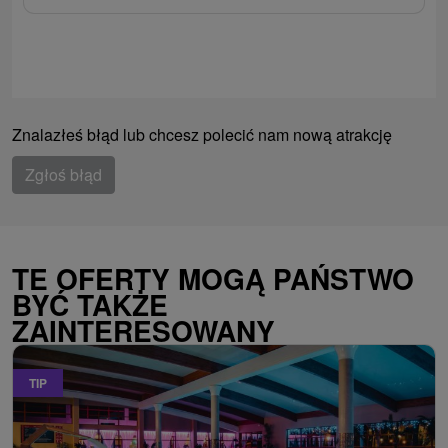
Znalazłeś błąd lub chcesz polecić nam nową atrakcję
Zgłoś błąd
TE OFERTY MOGĄ PAŃSTWO
BYĆ TAKŻE
ZAINTERESOWANY
TIP