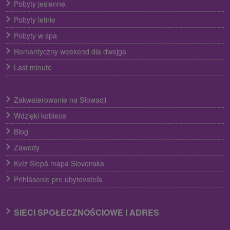
Pobyty jesienne
Pobyty letnie
Pobyty w spa
Romantyczny weekend dla dwojga
Last minute
Zakwaterowanie na Słowacji
Wdzięki kobiece
Blog
Zawody
Kvíz Slepá mapa Slovenska
Prihlásenie pre ubytovateľa
SIECI SPOŁECZNOŚCIOWE I ADRES