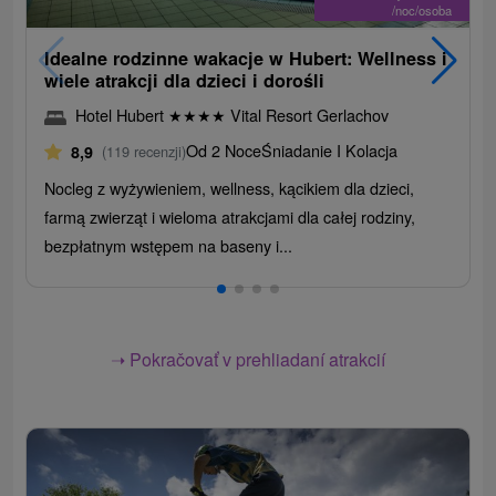
/noc/osoba
Idealne rodzinne wakacje w Hubert: Wellness i
wiele atrakcji dla dzieci i dorośli
Hotel Hubert
★
★
★
★
Vital Resort Gerlachov
Od 2 Noce
Śniadanie I Kolacja
8,9
(119 recenzji)
Nocleg z wyżywieniem, wellness, kącikiem dla dzieci,
farmą zwierząt i wieloma atrakcjami dla całej rodziny,
bezpłatnym wstępem na baseny i...
➝ Pokračovať v prehliadaní atrakcií