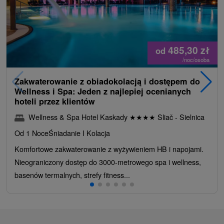
485,30
zł
od
/noc/osoba
Zakwaterowanie z obiadokolacją i dostępem do
Wellness i Spa: Jeden z najlepiej ocenianych
hoteli przez klientów
Wellness & Spa Hotel Kaskady
★
★
★
★
Sliač - Sielnica
Od 1 Noce
Śniadanie I Kolacja
Komfortowe zakwaterowanie z wyżywieniem HB i napojami.
Nieograniczony dostęp do 3000-metrowego spa i wellness,
basenów termalnych, strefy fitness...