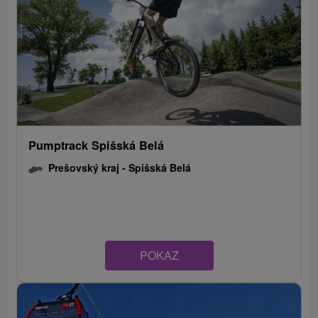
Pumptrack Spišská Belá
Prešovský kraj -
Spišská Belá
POKAZ