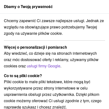
Dbamy o Twoją prywatność
członek grupy
Sorger
Chcemy zapewnić Ci zawsze najlepsze usługi. Jednak ze
Atrakcje na Słowacji
Atrakcje z adrenaliną
Wysokie Tatry
względu na obowiązujące prawo potrzebujemy Twojej
zgody na używanie plików cookie.
Atrakcje z adrenaliną Wysokie
Tatry
Więcej o personalizacji i pomiarach
Aby wiedzieć, co dzieje się na stronach internetowych
Kategorie
oraz móc dostosować oferty i reklamy, używamy plików
cookies oraz
usługi firmy Google
.
Wszystkie kategorie
Ośrodki i miasteczka dziecięce
(5)
Túry a turistické chodníky
(36)
Co to są pliki cookie?
Amfiteatry i kina w przyrodzie
Pola golfowe
(1)
(2)
Pliki cookie to małe pliki tekstowe, które mogą być
Źródła
Parki miejskie i zamkowe
(2)
(1)
wykorzystywane przez strony internetowe w celu
Ośrodek narciarski
Obiekty architektoniczne
(10)
(2)
usprawnienia obsługi przez użytkownika. Dzięki plikom
Zamki
Chaty górskie
Skanseny
(1)
(12)
(2)
cookie możemy oferować Ci usługi zgodnie z tym, czego
Jazda konna
Sporty
Zamki, pałace, ruiny
(3)
(4)
(2)
naprawdę szukasz i chcesz znaleźć.