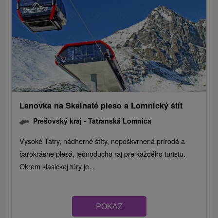
Lanovka na Skalnaté pleso a Lomnický štít
Prešovský kraj -
Tatranská Lomnica
Vysoké Tatry, nádherné štíty, nepoškvrnená prírodá a
čarokrásne plesá, jednoducho raj pre každého turistu.
Okrem klasickej túry je...
POKAZ