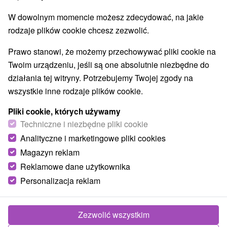
Wieże obserwacyjne i chodniki
(2)
W dowolnym momencie możesz zdecydować, na jakie
Areny laserowe i paintball
(1)
rodzaje plików cookie chcesz zezwolić.
Jeziora, jeziora, zbiorniki wodne
(26)
Aquaparki, baseny
Kościoły drewniane
(3)
(1)
Prawo stanowi, że możemy przechowywać pliki cookie na
Wodospady
Pomniki
Atrakcje dla dzieci
(9)
(1)
(23)
Twoim urządzeniu, jeśli są one absolutnie niezbędne do
Tarcze
Escaperoom
Ogrody botaniczne
(43)
(1)
(1)
działania tej witryny. Potrzebujemy Twojej zgody na
Muzea i galerie
Atrakcje turystyczne
(10)
(12)
wszystkie inne rodzaje plików cookie.
Atrakcje z adrenaliną
Kolejki linowe
(8)
(2)
Pliki cookie, których używamy
Tory bobslejowe
Jaskinie
(1)
(2)
Techniczne i niezbędne pliki cookie
Analityczne i marketingowe pliki cookies
Wsie i miasta
Magazyn reklam
Poprad
(3)
Vysoké Tatry
(1)
Reklamowe dane użytkownika
Personalizacja reklam
Zezwolić wszystkim