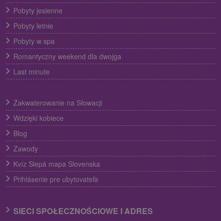
Pobyty jesienne
Pobyty letnie
Pobyty w spa
Romantyczny weekend dla dwojga
Last minute
Zakwaterowanie na Słowacji
Wdzięki kobiece
Blog
Zawody
Kvíz Slepá mapa Slovenska
Prihlásenie pre ubytovateľa
SIECI SPOŁECZNOŚCIOWE I ADRES