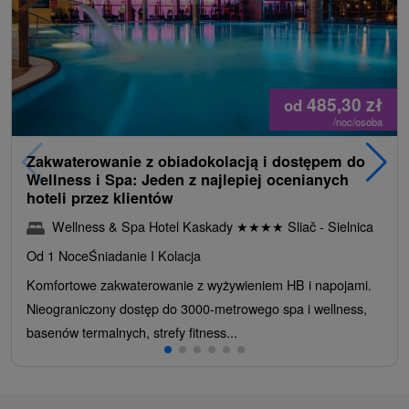
485,30
zł
od
/noc/osoba
Zakwaterowanie z obiadokolacją i dostępem do
Wellness i Spa: Jeden z najlepiej ocenianych
hoteli przez klientów
Wellness & Spa Hotel Kaskady
★
★
★
★
Sliač - Sielnica
Od 1 Noce
Śniadanie I Kolacja
Komfortowe zakwaterowanie z wyżywieniem HB i napojami.
Nieograniczony dostęp do 3000-metrowego spa i wellness,
basenów termalnych, strefy fitness...