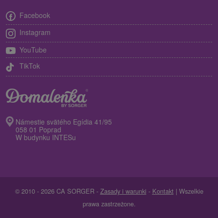
Facebook
Instagram
YouTube
TikTok
Námestie svätého Egídia 41/95
058 01 Poprad
W budynku INTESu
© 2010 - 2026 CA SORGER -
Zasady i warunki
-
Kontakt
| Wszelkie
prawa zastrzeżone.