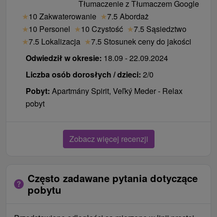
Tłumaczenie z Tłumaczem Google
czwartek: pobyty na 3, 7 nocy
★
10 Zakwaterowanie
★
7.5 Abordaż
niedziela: pobyty na 3, 4, 5, 6, 7 nocy
★
10 Personel
★
10 Czystość
★
7.5 Sąsiedztwo
piątek: pobyty na 2 noce lub po uzgodnieniu z
★
7.5 Lokalizacja
★
7.5 Stosunek ceny do jakości
recepcją
Odwiedził w okresie:
18.09 - 22.09.2024
pobyty na 7 i więcej nocy - po uzgodnieniu,
Liczba osób dorosłych / dzieci:
2/0
zazwyczaj czwartek, piątek, niedziela
sobota – nie jest dniem początkowym
Pobyt:
Apartmány Spirit, Veľký Meder - Relax
pobyt
Zobacz więcej recenzji
Często zadawane pytania dotyczące
pobytu