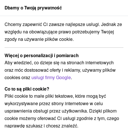
Dbamy o Twoją prywatność
członek grupy
Sorger
Chcemy zapewnić Ci zawsze najlepsze usługi. Jednak ze
***
Zimowa mega zniżka z kąpielą w kąpielisku termalnym Corvinus 
względu na obowiązujące prawo potrzebujemy Twojej
zgody na używanie plików cookie.
Zimowa mega zniżka z kąpielą w
kąpielisku termalnym Corvinus
Więcej o personalizacji i pomiarach
Veľký Meder
Aby wiedzieć, co dzieje się na stronach internetowych
Oferta wygasła! Wybierz poniżej z aktualnych ofert.
oraz móc dostosować oferty i reklamy, używamy plików
Apartments Spirit Veľký Meder - Dependance Hotela Thermal
cookies oraz
usługi firmy Google
.
Varga
★
★
★
Veľký Meder
Co to są pliki cookie?
Pliki cookie to małe pliki tekstowe, które mogą być
wykorzystywane przez strony internetowe w celu
Przejdź do lokalizacji
usprawnienia obsługi przez użytkownika. Dzięki plikom
cookie możemy oferować Ci usługi zgodnie z tym, czego
Urządzenie jest obecnie zamknięty z naszą ofertą!
naprawdę szukasz i chcesz znaleźć.