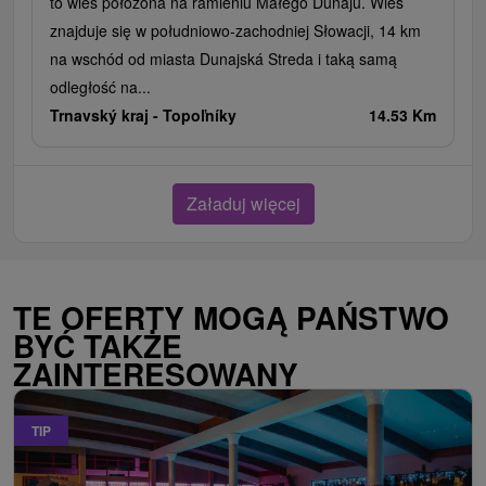
to wieś położona na ramieniu Małego Dunaju. Wieś
znajduje się w południowo-zachodniej Słowacji, 14 km
na wschód od miasta Dunajská Streda i taką samą
odległość na...
Trnavský kraj -
Topoľníky
14.53 Km
Załaduj więcej
TE OFERTY MOGĄ PAŃSTWO
BYĆ TAKŻE
ZAINTERESOWANY
TIP