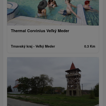
Wieże obserwacyjne i chodniki
Obiekty architektoniczne
Ośrodek narciarski
Pola golfowe
Tory gokartowe
Amfiteatry i kina w przyrodzie
Szlaki winne
Cyklotrasy
Thermal Corvinius Veľký Meder
Trnavský kraj -
Veľký Meder
0.3 Km