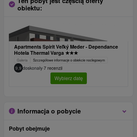
Ten pobyt jest częścią oferty
obiektu:
Apartments Spirit Veľký Meder - Dependance
Hotela Thermal Varga
★
★
★
Galeria
Szczegółowe informacje o obiekcie noclegowym
9,9
doskonały
·
7 recenzji
Wybierz datę
Informacja o pobycie
Pobyt obejmuje