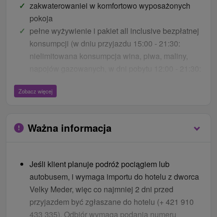
zakwaterowaniei w komfortowo wyposażonych
pokoja
pełne wyżywienie i pakiet all inclusive bezpłatnej
konsumpcji (w dniu przyjazdu 15:00 - 21:30:
nielimitowana konsumpcja wina, piwa, maliny,
napojów gazowanych, w dni pobytu 12:00 - 21:30:
nielimitowana konsumpcja wina, piwa , malina ,
Zobacz więcej
napój gazowany, usługi All Inclusive nie są
realizowane w dniu wyjazdu)
+
Ważna informacja
2 noce
/ 2 x całodniowy bilet na basen termalny z
1 przerwą dziennie
3 noce
/ 3 x całodniowy bilet na basen termalny z
Jeśli klient planuje podróż pociągiem lub
1 przerwą dziennie
autobusem, i wymaga importu do hotelu z dworca
4 noce
/ 4 x całodniowy bilet na basen termalny z
Velky Meder, więc co najmniej 2 dni przed
1 przerwą dziennie, 1 x pakiet Wellness SPA 50
przyjazdem być zgłaszane do hotelu (+ 421 910
minut dla dorosłych
433 335). Odbiór wymaga podania numeru