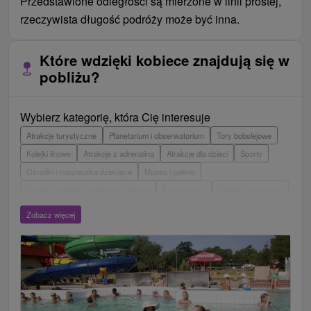
Przedstawione odległości są mierzone w linii prostej,
rzeczywista długość podróży może być inna.
Które wdzięki kobiece znajdują się w
pobliżu?
Wybierz kategorię, która Cię interesuje
Atrakcje turystyczne
Planetarium i obserwatorium
Tory bobslejowe
Kolejki linowe
Atrakcje z adrenaliną
Atrakcje dla dzieci
Sporty
Ośrodki i miasteczka dziecięce
Muzea i galerie
Ogrody zoologiczne i fermy zwierząt
Escaperoom
Ogrody botaniczne
Parki miejskie i zamkowe
Loty widokowe i rejsy wycieczkowe
Tarcze
Zobacz więcej
Jeziora, jeziora, zbiorniki wodne
Zabytki techniki
Pomniki
Wodospady
Kościoły drewniane
Zamki, pałace, ruiny
Aquaparki, baseny
Źródła
Teatry
Jaskinie
Jazda konna
Skanseny
Túry a turistické chodníky
Areny laserowe i paintball
Zamki
Chaty górskie
Miejsca sakralne
Rafting, rafting, rafting