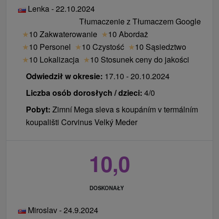
wejściem do basenu bezpłatnie.
opłatą).
Lenka - 22.10.2024
Łóżeczko dziecięce za opłatą.
Internet:
Połączenie internetowe Wi-Fi.
Tłumaczenie z Tłumaczem Google
Zwierzęta:
Zakwaterowanie ze zwierzętami nie
Ceny - Suplementy
★
10 Zakwaterowanie
★
10 Abordaż
jest dozwolone.
Płacą po przyjeździe w recepcji.
★
10 Personel
★
10 Czystość
★
10 Sąsiedztwo
Zameldowanie / Wymeldowanie:
15:00 / 11:00
★
10 Lokalizacja
★
10 Stosunek ceny do jakości
podatek lokalny 1,50 € / osoba / noc
Odwiedził w okresie:
17.10 - 20.10.2024
parkowanie na zamkniętym parkingu hotelowym
3,00 € / samochód / noc w sezonie (w okresie od
Liczba osób dorosłych / dzieci:
4/0
20.06. do 10.09., podczas pobytów Wielkanoc,
Pobyt:
Zimní Mega sleva s koupáním v termálním
Sylwester) (bezpłatny parking poza sezonem)
koupališti Corvinus Velký Meder
utrata lub uszkodzenie basenu, kart parkingowych
i karty z pokoju wynosi 10,00 € / szt.
10,0
Ceny - Informacje
Zalecamy dostawki dla osób poniżej 15 roku
DOSKONAŁY
życia.
Miroslav - 24.9.2024
Zalecane dni rozpoczęcia to: