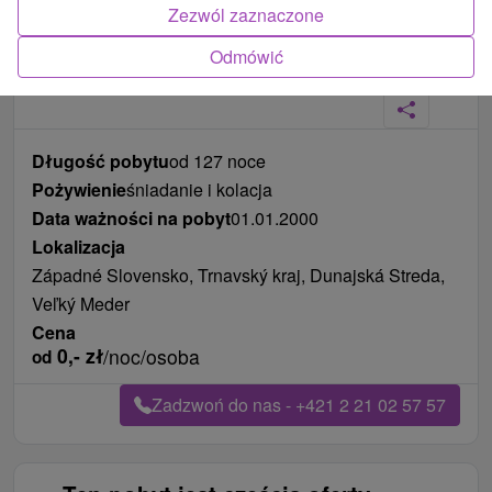
Zezwól zaznaczone
Odmówić
Długość pobytu
od 127 noce
Pożywienie
śniadanie i kolacja
Data ważności na pobyt
01.01.2000
Lokalizacja
Západné Slovensko, Trnavský kraj, Dunajská Streda,
Veľký Meder
Cena
0,-
zł
/noc/osoba
od
Zadzwoń do nas - +421 2 21 02 57 57