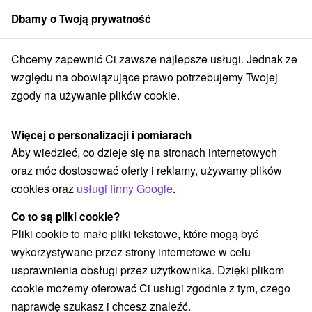
Dbamy o Twoją prywatność
członek grupy
Sorger
Chcemy zapewnić Ci zawsze najlepsze usługi. Jednak ze
Apartmány
Východné Slovensko
Prešovský kraj
Štrba
względu na obowiązujące prawo potrzebujemy Twojej
zgody na używanie plików cookie.
Apartmány Štrba
Więcej o personalizacji i pomiarach
Kategorie
Aby wiedzieć, co dzieje się na stronach internetowych
oraz móc dostosować oferty i reklamy, używamy plików
Wszystkie kategorie
Hotele na Slovacji
(1)
cookies oraz
usługi firmy Google
.
Apartmány
Chaty na prenájom
Drevenice
(3)
(9)
(1)
Penzióny
Priváty
(1)
(10)
Co to są pliki cookie?
Pliki cookie to małe pliki tekstowe, które mogą być
wykorzystywane przez strony internetowe w celu
Wybierz lokalizację lub datę
usprawnienia obsługi przez użytkownika. Dzięki plikom
cookie możemy oferować Ci usługi zgodnie z tym, czego
NAJTAŃSZE
NAJDROŻSZE
NA PO
WSZYSTKO
naprawdę szukasz i chcesz znaleźć.