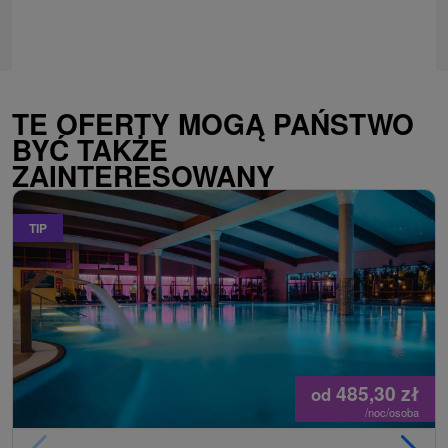
TE OFERTY MOGĄ PAŃSTWO
BYĆ TAKŻE
ZAINTERESOWANY
TIP
485,30
zł
od
/noc/osoba