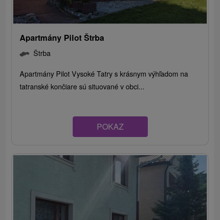
Apartmány Pilot Štrba
Štrba
Apartmány Pilot Vysoké Tatry s krásnym výhľadom na
tatranské končiare sú situované v obci...
POKAZ