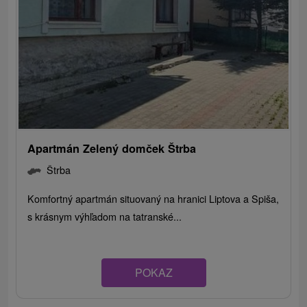
Apartmán Zelený domček Štrba
Štrba
Komfortný apartmán situovaný na hranici Liptova a Spiša,
s krásnym výhľadom na tatranské...
POKAZ