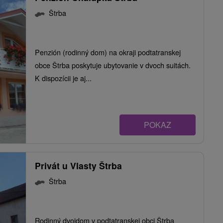
Štrba
Penzión (rodinný dom) na okraji podtatranskej
obce Štrba poskytuje ubytovanie v dvoch suitách.
K dispozícii je aj...
POKAZ
Privát u Vlasty Štrba
Štrba
Rodinný dvojdom v podtatranskej obci Štrba