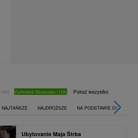
Pokaż wszystko
(146)
Východné Slovensko
(129)
NAJTAŃSZE
NAJDROŻSZE
NA PODSTAWIE OCENY
Ubytovanie Maja Štrba