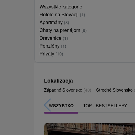
Wszystkie kategorie
Hotele na Slovacji
(1)
Apartmány
(3)
Chaty na prenájom
(9)
Drevenice
(1)
Penzióny
(1)
Priváty
(10)
Lokalizacja
Západné Slovensko
(40)
Stredné Slovensko
TOP - BESTSELLERY
WSZYSTKO