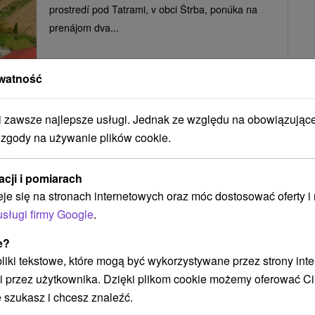
prostredí pod Tatrami, v obci Štrba, ponúka na
prenájom dva...
watność
POKAZ
zawsze najlepsze usługi. Jednak ze względu na obowiązując
 zgody na używanie plików cookie.
Ubytovanie Oľga Štrba
Štrba
acji i pomiarach
eje się na stronach internetowych oraz móc dostosować oferty 
usługi firmy Google
.
Ubytovanie v malebnej tichej obci Štrba, v peknom
e?
horskom prostredí Vysokých Tatier. Hosťom sú k
 pliki tekstowe, które mogą być wykorzystywane przez strony int
dispozícii dve...
i przez użytkownika. Dzięki plikom cookie możemy oferować Ci
 szukasz i chcesz znaleźć.