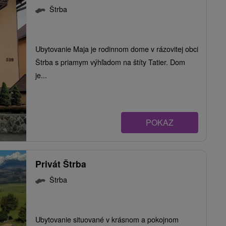
Štrba
Ubytovanie Maja je rodinnom dome v rázovitej obci
Štrba s priamym výhľadom na štíty Tatier. Dom
je...
POKAZ
Privát Štrba
Štrba
Ubytovanie situované v krásnom a pokojnom