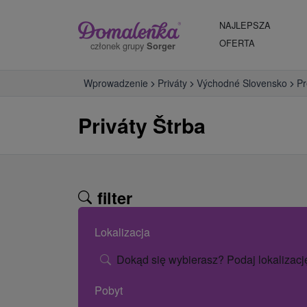
NAJLEPSZA
OFERTA
członek grupy
Sorger
Wprowadzenie
Priváty
Východné Slovensko
Pr
Priváty Štrba
filter
Lokalizacja
Dokąd się wybierasz? Podaj lokalizacj
Pobyt