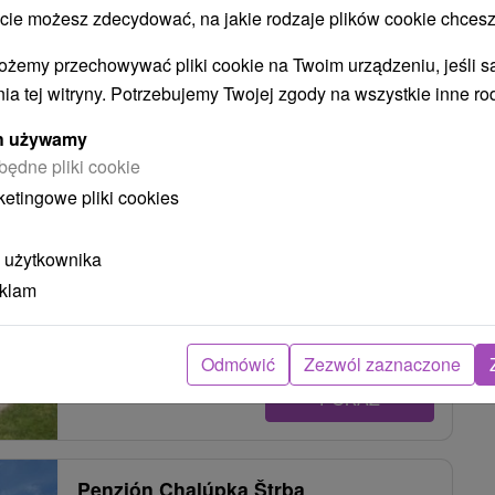
 możesz zdecydować, na jakie rodzaje plików cookie chcesz
POKAZ
ożemy przechowywać pliki cookie na Twoim urządzeniu, jeśli s
ia tej witryny. Potrzebujemy Twojej zgody na wszystkie inne ro
Ubytovanie Tatry MKS Štrba
ych używamy
Štrba
będne pliki cookie
ketingowe pliki cookies
Privát v tichom prostredí, na okraji podtatranskej
 użytkownika
obce Štrba s dobrou dostupnosťou do Vysokých
eklam
Tatier. Ponúka...
Odmówić
Zezwól zaznaczone
POKAZ
Penzión Chalúpka Štrba