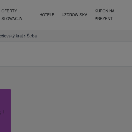
OFERTY
KUPON NA
HOTELE
UZDROWISKA
SŁOWACJA
PREZENT
ešovský kraj
Štrba
ę lub nazwę hotelu.