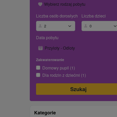
Wybierz rodzaj pobytu
Liczba osób dorosłych
Liczba dzieci
Data pobytu
Przyloty - Odloty
Zakwaterowanie
Domowy pupil (1)
Dla rodzin z dziećmi (1)
Kategorie