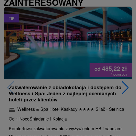
ZAINTERESOWANY
TIP
485,22
zł
od
/noc/osoba
Zakwaterowanie z obiadokolacją i dostępem do
Wellness i Spa: Jeden z najlepiej ocenianych
hoteli przez klientów
Wellness & Spa Hotel Kaskady
★
★
★
★
Sliač - Sielnica
Od 1 Noce
Śniadanie I Kolacja
Komfortowe zakwaterowanie z wyżywieniem HB i napojami.