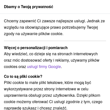
Dbamy o Twoją prywatność
członek grupy
Sorger
Chcemy zapewnić Ci zawsze najlepsze usługi. Jednak ze
rtmány
Stredné Slovensko
Banskobystrický kraj
Sklené Teplice
względu na obowiązujące prawo potrzebujemy Twojej
zgody na używanie plików cookie.
Apartmány Sklené Teplice
Więcej o personalizacji i pomiarach
Kategorie
Aby wiedzieć, co dzieje się na stronach internetowych
oraz móc dostosować oferty i reklamy, używamy plików
Wszystkie kategorie
Hotele na Slovacji
(4)
cookies oraz
usługi firmy Google
.
Apartmány
Chaty na prenájom
Drevenice
(5)
(4)
(1)
Penzióny
Priváty
(1)
(2)
Co to są pliki cookie?
Pliki cookie to małe pliki tekstowe, które mogą być
wykorzystywane przez strony internetowe w celu
Wybierz lokalizację lub datę
usprawnienia obsługi przez użytkownika. Dzięki plikom
cookie możemy oferować Ci usługi zgodnie z tym, czego
NAJTAŃSZE
NAJDROŻSZE
NA PO
WSZYSTKO
naprawdę szukasz i chcesz znaleźć.