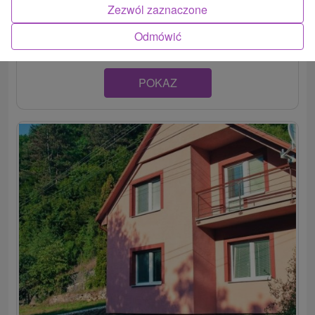
Novopostavený apartmánový dom v tichom prostredí
Zezwól zaznaczone
Štiavnických vrchov, v obci Sklené Teplice....
Odmówić
POKAZ