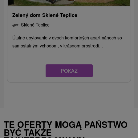
Zelený dom Sklené Teplice
Sklené Teplice
Útulné ubytovanie v dvoch komfortných apartmánoch so
samostatným vchodom, v krásnom prostredí...
POKAZ
TE OFERTY MOGĄ PAŃSTWO
BYĆ TAKŻE