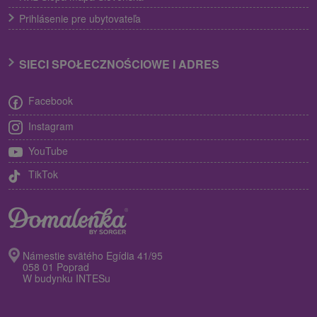
Prihlásenie pre ubytovateľa
SIECI SPOŁECZNOŚCIOWE I ADRES
Facebook
Instagram
YouTube
TikTok
Námestie svätého Egídia 41/95
058 01 Poprad
W budynku INTESu