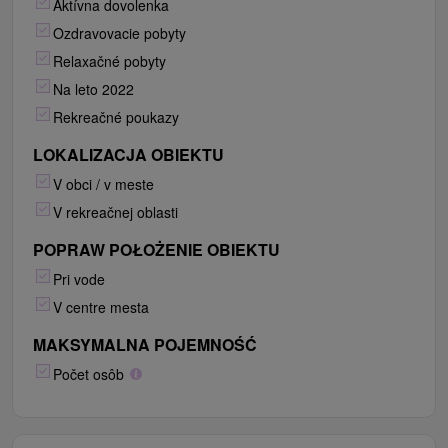
Aktívna dovolenka
Ozdravovacie pobyty
Relaxačné pobyty
Na leto 2022
Rekreačné poukazy
LOKALIZACJA OBIEKTU
V obci / v meste
V rekreačnej oblasti
POPRAW POŁOŻENIE OBIEKTU
Pri vode
V centre mesta
MAKSYMALNA POJEMNOŚĆ
Počet osôb