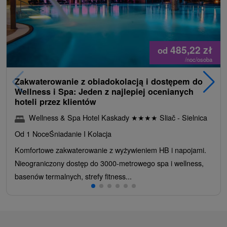
485,22
zł
od
/noc/osoba
Zakwaterowanie z obiadokolacją i dostępem do
Wellness i Spa: Jeden z najlepiej ocenianych
hoteli przez klientów
Wellness & Spa Hotel Kaskady
★
★
★
★
Sliač - Sielnica
Od 1 Noce
Śniadanie I Kolacja
Komfortowe zakwaterowanie z wyżywieniem HB i napojami.
Nieograniczony dostęp do 3000-metrowego spa i wellness,
basenów termalnych, strefy fitness...