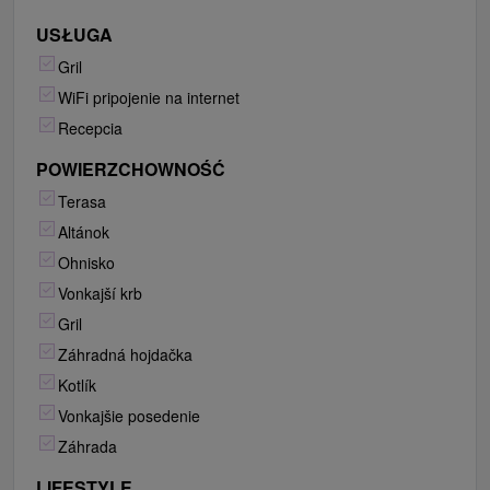
USŁUGA
Gril
WiFi pripojenie na internet
Recepcia
POWIERZCHOWNOŚĆ
Terasa
Altánok
Ohnisko
Vonkajší krb
Gril
Záhradná hojdačka
Kotlík
Vonkajšie posedenie
Záhrada
LIFESTYLE