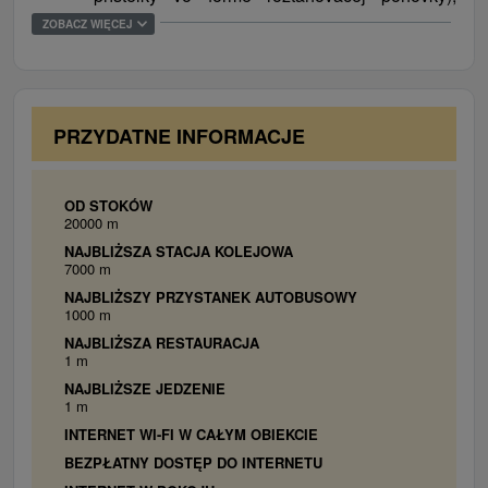
vlastné sociálne zariadenie, sedenie, TV, rádio
ZOBACZ WIĘCEJ
a WiFi. Niektoré izby disponujú balkónom.
Apartmán
spálňa s manželskou posteľou, obývacia
miestnosť s gaučom a TV prepojené s
PRZYDATNE INFORMACJE
kuchynským kútom, sedenie, vlastné sociálne
zariadenie, WiFi a balkón
OD STOKÓW
20000 m
NAJBLIŻSZA STACJA KOLEJOWA
7000 m
NAJBLIŻSZY PRZYSTANEK AUTOBUSOWY
1000 m
NAJBLIŻSZA RESTAURACJA
1 m
NAJBLIŻSZE JEDZENIE
1 m
INTERNET WI-FI W CAŁYM OBIEKCIE
BEZPŁATNY DOSTĘP DO INTERNETU