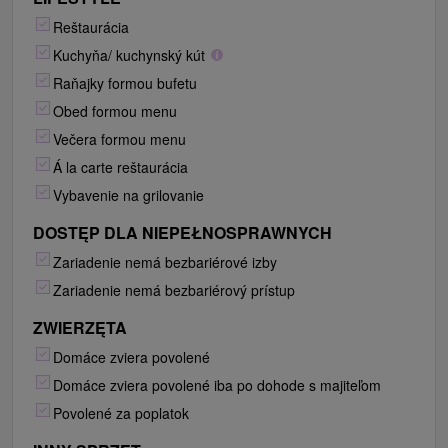
Reštaurácia
Kuchyňa/ kuchynský kút
Raňajky formou bufetu
Obed formou menu
Večera formou menu
Á la carte reštaurácia
Vybavenie na grilovanie
DOSTĘP DLA NIEPEŁNOSPRAWNYCH
Zariadenie nemá bezbariérové izby
Zariadenie nemá bezbariérový prístup
ZWIERZĘTA
Domáce zviera povolené
Domáce zviera povolené iba po dohode s majiteľom
Povolené za poplatok