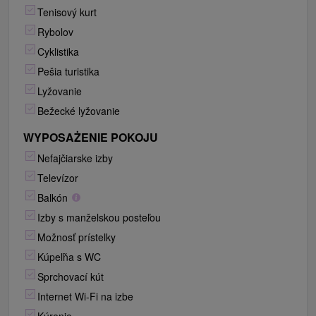
Tenisový kurt
Rybolov
Cyklistika
Pešia turistika
Lyžovanie
Bežecké lyžovanie
WYPOSAŻENIE POKOJU
Nefajčiarske izby
Televízor
Balkón
Izby s manželskou posteľou
Možnosť prístelky
Kúpeľňa s WC
Sprchovací kút
Internet Wi-Fi na izbe