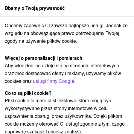
Dbamy o Twoją prywatność
członek grupy
Sorger
Chcemy zapewnić Ci zawsze najlepsze usługi. Jednak ze
kobystrický kraj
Sklené Teplice
Penzión Centrum Sklené Teplice
względu na obowiązujące prawo potrzebujemy Twojej
zgody na używanie plików cookie.
Penzión Centrum Sklené Teplice
Sklené Teplice
Więcej o personalizacji i pomiarach
Aby wiedzieć, co dzieje się na stronach internetowych
oraz móc dostosować oferty i reklamy, używamy plików
Zarezerwuj przez booking
cookies oraz
usługi firmy Google
.
Co to są pliki cookie?
Pliki cookie to małe pliki tekstowe, które mogą być
REZERWACJA I WYBÓR OFERTY
wykorzystywane przez strony internetowe w celu
Skontaktuj się bezpośrednio z właścicielem.
usprawnienia obsługi przez użytkownika. Dzięki plikom
cookie możemy oferować Ci usługi zgodnie z tym, czego
Przejdź do lokalizacji
naprawdę szukasz i chcesz znaleźć.