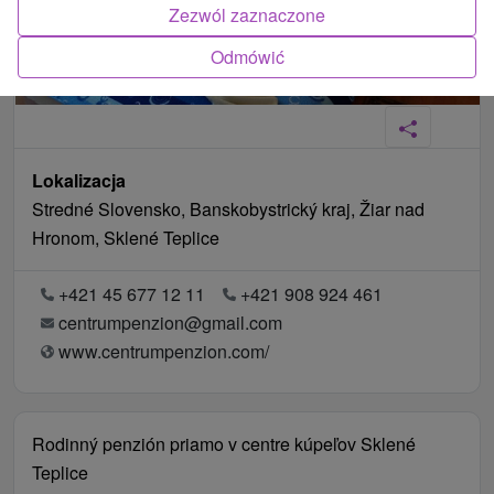
Zezwól zaznaczone
Odmówić
Lokalizacja
Stredné Slovensko, Banskobystrický kraj, Žiar nad
Hronom, Sklené Teplice
+421 45 677 12 11
+421 908 924 461
centrumpenzion@gmail.com
www.centrumpenzion.com/
Rodinný penzión priamo v centre kúpeľov Sklené
Teplice