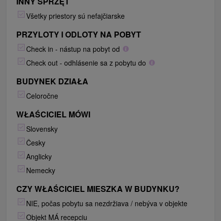
INNY SPRZĘT
Všetky priestory sú nefajčiarske
PRZYLOTY I ODLOTY NA POBYT
Check in - nástup na pobyt od
Check out - odhlásenie sa z pobytu do
BUDYNEK DZIAŁA
Celoročne
WŁAŚCICIEL MÓWI
Slovensky
Česky
Anglicky
Nemecky
CZY WŁAŚCICIEL MIESZKA W BUDYNKU?
NIE, počas pobytu sa nezdržiava / nebýva v objekte
Objekt MÁ recepciu