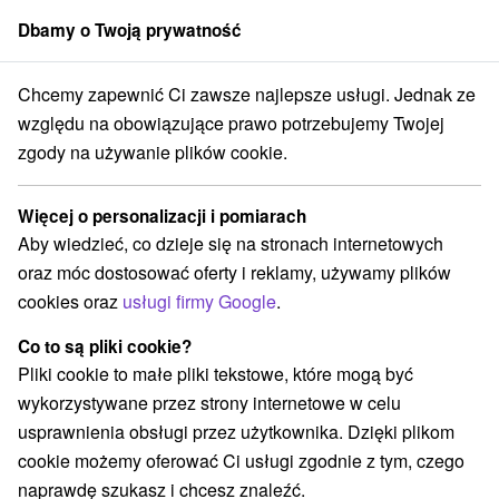
Dbamy o Twoją prywatność
członek grupy
Sorger
Chcemy zapewnić Ci zawsze najlepsze usługi. Jednak ze
Apartmány
Stredné Slovensko
Žilinský kraj
Martin
względu na obowiązujące prawo potrzebujemy Twojej
zgody na używanie plików cookie.
Apartmány Martin
Więcej o personalizacji i pomiarach
Kategorie
Aby wiedzieć, co dzieje się na stronach internetowych
oraz móc dostosować oferty i reklamy, używamy plików
Wszystkie kategorie
Apartmány
(2)
cookies oraz
usługi firmy Google
.
Chaty na prenájom
Drevenice
Penzióny
(14)
(7)
(2)
Priváty
(1)
Co to są pliki cookie?
Pliki cookie to małe pliki tekstowe, które mogą być
wykorzystywane przez strony internetowe w celu
Wybierz lokalizację lub datę
usprawnienia obsługi przez użytkownika. Dzięki plikom
cookie możemy oferować Ci usługi zgodnie z tym, czego
NAJTAŃSZE
NAJDROŻSZE
NA PO
WSZYSTKO
naprawdę szukasz i chcesz znaleźć.