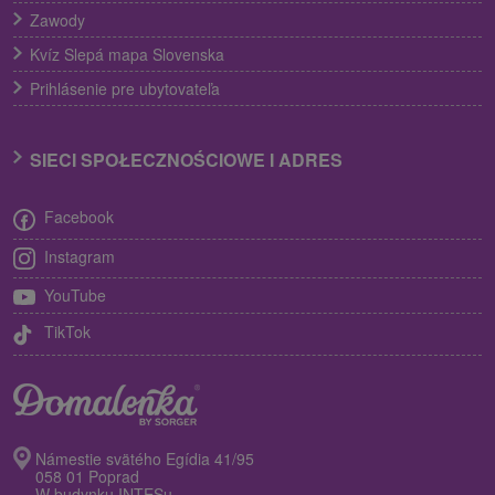
Zawody
Kvíz Slepá mapa Slovenska
Prihlásenie pre ubytovateľa
SIECI SPOŁECZNOŚCIOWE I ADRES
Facebook
Instagram
YouTube
TikTok
Námestie svätého Egídia 41/95
058 01 Poprad
W budynku INTESu