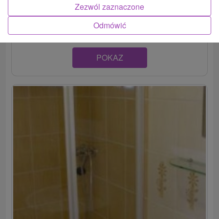
Útulný apartmán, ktorý sa nachádza v prízemí rodinného
Zezwól zaznaczone
domu, v meste Martin, ponúka...
Odmówić
POKAZ