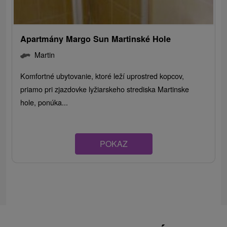
Apartmány Margo Sun Martinské Hole
Martin
Komfortné ubytovanie, ktoré leží uprostred kopcov,
priamo pri zjazdovke lyžiarskeho strediska Martinske
hole, ponúka...
POKAZ