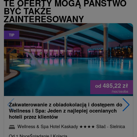
TE OFERTY MOGĄ PAŃSTWO
BYĆ TAKŻE
ZAINTERESOWANY
TIP
485,22
zł
od
/noc/osoba
Zakwaterowanie z obiadokolacją i dostępem do
Wellness i Spa: Jeden z najlepiej ocenianych
hoteli przez klientów
Wellness & Spa Hotel Kaskady
★
★
★
★
Sliač - Sielnica
Od 1 Noce
Śniadanie I Kolacja