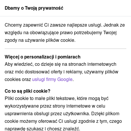
Dbamy o Twoją prywatność
członek grupy
Sorger
Chcemy zapewnić Ci zawsze najlepsze usługi. Jednak ze
waterowanie na Słowacji
Stredné Slovensko
Žilinský kraj
Martin
względu na obowiązujące prawo potrzebujemy Twojej
zgody na używanie plików cookie.
Zakwaterowanie na Słowacji Martin
Więcej o personalizacji i pomiarach
Kategorie
Aby wiedzieć, co dzieje się na stronach internetowych
oraz móc dostosować oferty i reklamy, używamy plików
Wszystkie kategorie
Apartmány
(2)
cookies oraz
usługi firmy Google
.
Chaty na prenájom
Drevenice
Penzióny
(14)
(7)
(2)
Priváty
(1)
Co to są pliki cookie?
Pliki cookie to małe pliki tekstowe, które mogą być
wykorzystywane przez strony internetowe w celu
Wybierz lokalizację lub datę
usprawnienia obsługi przez użytkownika. Dzięki plikom
cookie możemy oferować Ci usługi zgodnie z tym, czego
TOP - BESTSELLERY
NAJTAŃSZE
WSZYSTKO
naprawdę szukasz i chcesz znaleźć.