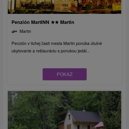
Penzión MartINN
★
★
Martin
Martin
Penzión v tichej časti mesta Martin ponúka útulné
ubytovanie a reštauráciu s ponukou jedál...
POKAZ