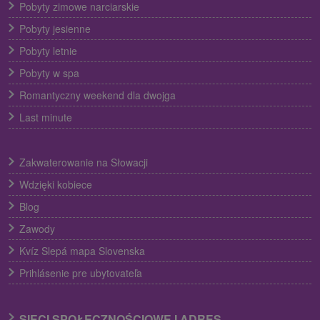
Pobyty zimowe narciarskie
Pobyty jesienne
Pobyty letnie
Pobyty w spa
Romantyczny weekend dla dwojga
Last minute
Zakwaterowanie na Słowacji
Wdzięki kobiece
Blog
Zawody
Kvíz Slepá mapa Slovenska
Prihlásenie pre ubytovateľa
SIECI SPOŁECZNOŚCIOWE I ADRES