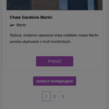
Chata Gardénie Martin
Martin
Štýlová, moderne vybavená chata neďaleko mesta Martin
ponúka ubytovanie v troch komfortných...
POKAZ
zobacz następujące
1
2
3