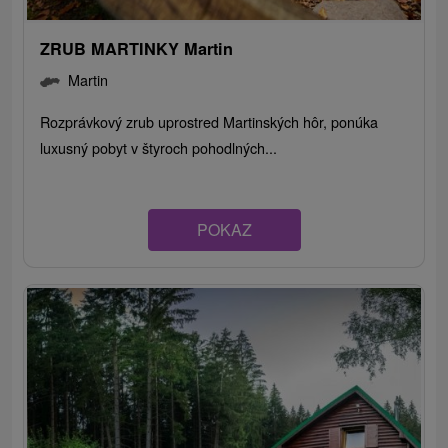
ZRUB MARTINKY Martin
Martin
Rozprávkový zrub uprostred Martinských hôr, ponúka
luxusný pobyt v štyroch pohodlných...
POKAZ