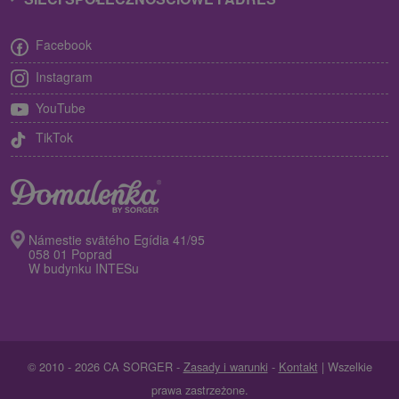
Facebook
Instagram
YouTube
TikTok
Námestie svätého Egídia 41/95
058 01 Poprad
W budynku INTESu
© 2010 - 2026 CA SORGER -
Zasady i warunki
-
Kontakt
| Wszelkie
prawa zastrzeżone.