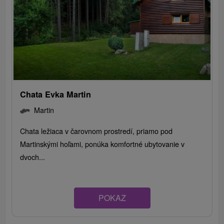
Chata Evka Martin
Martin
Chata ležiaca v čarovnom prostredí, priamo pod
Martinskými hoľami, ponúka komfortné ubytovanie v
dvoch...
POKAZ