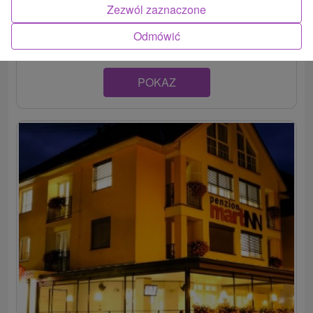
Útulne zariadená chatka v krásnom prostredí Malej Fatry,
Zezwól zaznaczone
v chatovej osade v blízkosti miest Vrútky a Martin...
Odmówić
POKAZ