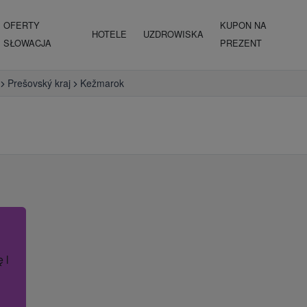
OFERTY
KUPON NA
HOTELE
UZDROWISKA
SŁOWACJA
PREZENT
Prešovský kraj
Kežmarok
ę lub nazwę hotelu.