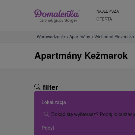
NAJLEPSZA
OFERTA
członek grupy
Sorger
Wprowadzenie
Apartmány
Východné Slovensko
Apartmány Kežmarok
filter
Lokalizacja
Dokąd się wybierasz? Podaj lokalizacj
Pobyt