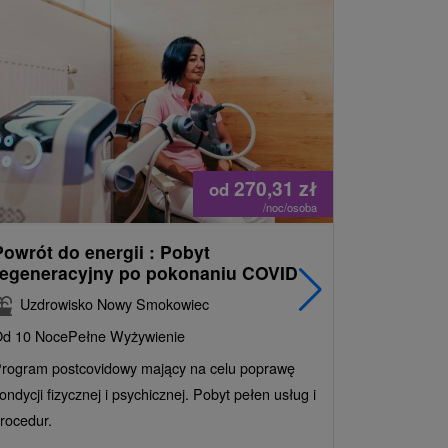
270,31
zł
od
/noc/osoba
Powrót do energii : Pobyt
Najlepiej
regeneracyjny po pokonaniu COVID
najpopul
korzystn
Uzdrowisko Nowy Smokowiec
INCLUSI
d 10 Noce
Pełne Wyżywienie
Grand 
rogram postcovidowy mający na celu poprawę
Od 2 Noce
A
ondycji fizycznej i psychicznej. Pobyt pełen usług i
Ciesz się z
rocedur.
wrażeń poby