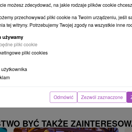
 możesz zdecydować, na jakie rodzaje plików cookie chcesz
Kežmarok
ożemy przechowywać pliki cookie na Twoim urządzeniu, jeśli s
ia tej witryny. Potrzebujemy Twojej zgody na wszystkie inne ro
Penzión v centre mesta Kežmarok ponúka
ych używamy
ubytovanie v dvoch apartmánoch.
będne pliki cookie
Samozrejmosťou je WiFi pripojenie na internet a...
ketingowe pliki cookies
 użytkownika
POKAZ
eklam
Odmówić
Zezwól zaznaczone
STWO BYĆ TAKŻE ZAINTERESO