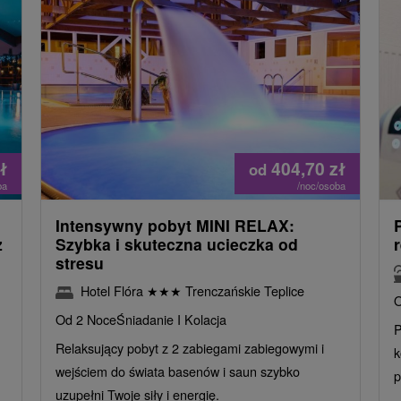
ł
404,70
zł
od
ba
/noc/osoba
Intensywny pobyt MINI RELAX:
z
Szybka i skuteczna ucieczka od
stresu
Hotel Flóra
★
★
★
Trenczańskie Teplice
O
Od 2 Noce
Śniadanie I Kolacja
P
Relaksujący pobyt z 2 zabiegami zabiegowymi i
k
wejściem do świata basenów i saun szybko
p
uzupełni Twoje siły i energię.