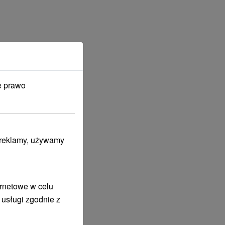
e prawo
i reklamy, używamy
ernetowe w celu
 usługi zgodnie z