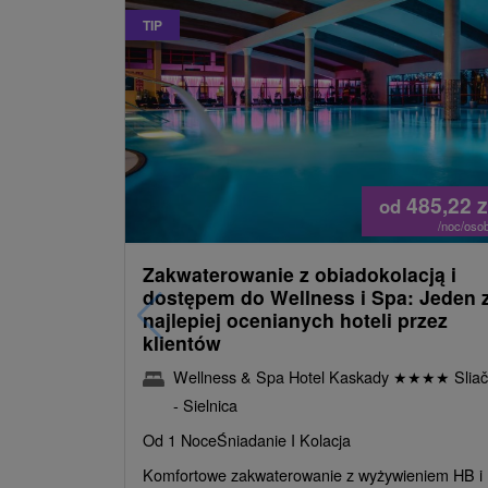
TIP
485,22
z
od
/noc/oso
Zakwaterowanie z obiadokolacją i
dostępem do Wellness i Spa: Jeden 
najlepiej ocenianych hoteli przez
klientów
Wellness & Spa Hotel Kaskady
★
★
★
★
Sliač
- Sielnica
Od 1 Noce
Śniadanie I Kolacja
Komfortowe zakwaterowanie z wyżywieniem HB i