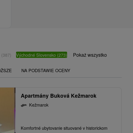
Pokaż wszystko
o
(387)
Východné Slovensko
(273)
OŻSZE
NA PODSTAWIE OCENY
Apartmány Buková Kežmarok
Kežmarok
Komfortné ubytovanie situované v historickom