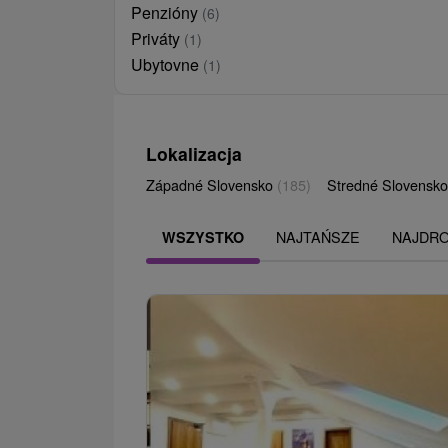
Penzióny
(6)
Priváty
(1)
Ubytovne
(1)
Lokalizacja
Západné Slovensko
(185)
Stredné Slovensk
NAJTAŃSZE
NAJDR
WSZYSTKO