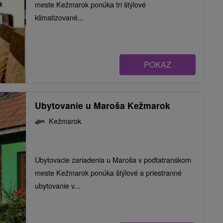
meste Kežmarok ponúka tri štýlové
klimatizované...
POKAZ
Ubytovanie u Maroša Kežmarok
Kežmarok
Ubytovacie zariadenia u Maroša v podtatranskom
meste Kežmarok ponúka štýlové a priestranné
ubytovanie v...