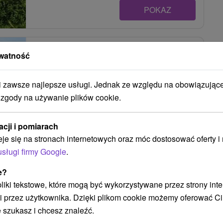
POKAZ
Apartmány Star Kežmarok
watność
Kežmarok
zawsze najlepsze usługi. Jednak ze względu na obowiązując
 zgody na używanie plików cookie.
Apartmány sa nachádzajú v Kežmarku, len pár
metrov do kúpaliska. Celoročné ubytovanie v...
acji i pomiarach
eje się na stronach internetowych oraz móc dostosować oferty 
usługi firmy Google
.
e?
POKAZ
 pliki tekstowe, które mogą być wykorzystywane przez strony int
i przez użytkownika. Dzięki plikom cookie możemy oferować Ci
 szukasz i chcesz znaleźć.
Apartmány Mia Kežmarok