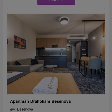
Apartmán Drahokam Bešeňová
Bešeňová