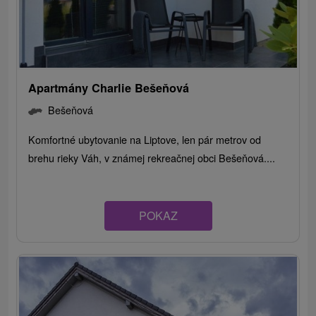
Apartmány Charlie Bešeňová
Bešeňová
Komfortné ubytovanie na Liptove, len pár metrov od
brehu rieky Váh, v známej rekreačnej obci Bešeňová....
POKAZ