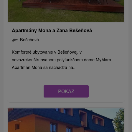
Apartmány Mona a Žana Bešeňová
Bešeňová
Komfortné ubytovanie v Bešeňovej, v
novozrekonštruovanom polyfunkčnom dome MyMara.
Apartmán Mona sa nachádza na...
POKAZ