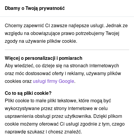
Dbamy o Twoją prywatność
członek grupy
Sorger
Chcemy zapewnić Ci zawsze najlepsze usługi. Jednak ze
Apartmány
Stredné Slovensko
Žilinský kraj
Bešeňová
względu na obowiązujące prawo potrzebujemy Twojej
zgody na używanie plików cookie.
Apartmány Bešeňová
Więcej o personalizacji i pomiarach
Kategorie
Aby wiedzieć, co dzieje się na stronach internetowych
oraz móc dostosować oferty i reklamy, używamy plików
Wszystkie kategorie
Hotele na Slovacji
(3)
cookies oraz
usługi firmy Google
.
Apartmány
Chaty na prenájom
Drevenice
(28)
(4)
(1)
Penzióny
Priváty
(2)
(5)
Co to są pliki cookie?
Pliki cookie to małe pliki tekstowe, które mogą być
wykorzystywane przez strony internetowe w celu
Wybierz lokalizację lub datę
usprawnienia obsługi przez użytkownika. Dzięki plikom
cookie możemy oferować Ci usługi zgodnie z tym, czego
TOP - BESTSELLERY
NAJTAŃSZE
WSZYSTKO
naprawdę szukasz i chcesz znaleźć.