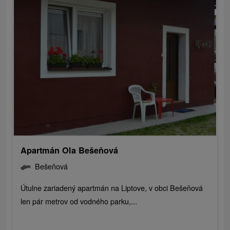
Apartmán Ola Bešeňová
Bešeňová
Útulne zariadený apartmán na Liptove, v obci Bešeňová
len pár metrov od vodného parku,...