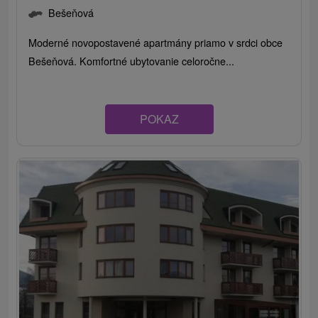
Bešeňová
Moderné novopostavené apartmány priamo v srdci obce
Bešeňová. Komfortné ubytovanie celoročne...
POKAZ