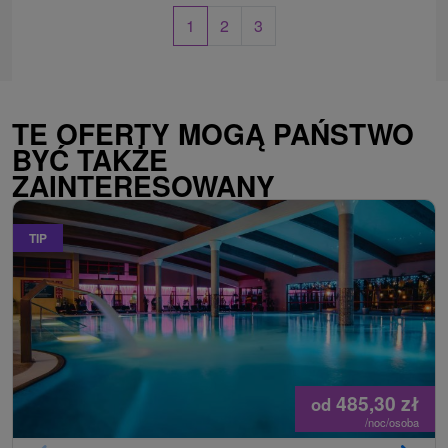
1
2
3
TE OFERTY MOGĄ PAŃSTWO
BYĆ TAKŻE
ZAINTERESOWANY
TIP
485,30
zł
od
/noc/osoba