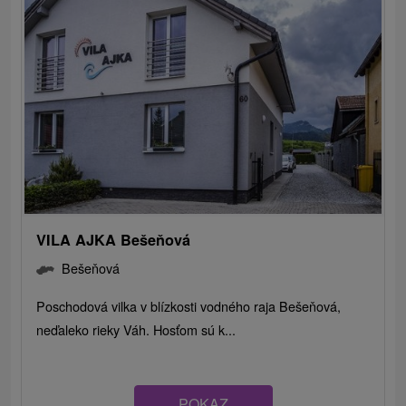
VILA AJKA Bešeňová
Bešeňová
Poschodová vilka v blízkosti vodného raja Bešeňová,
neďaleko rieky Váh. Hosťom sú k...
POKAZ