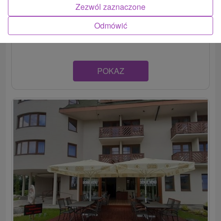
Apartmán so samostatným vchodom sa nachádza v
Zezwól zaznaczone
poschodovom rodinnom dome neďaleko rieky Váh, v
Odmówić
známej rekreačnej...
POKAZ