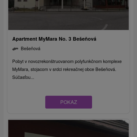
Apartment MyMara No. 3 Bešeňová
Bešeňová
Pobyt v novozrekonštruovanom polyfunkčnom komplexe
MyMara, stojacom v srdci rekreačnej obce Bešeňová.
Súčasťou...
POKAZ