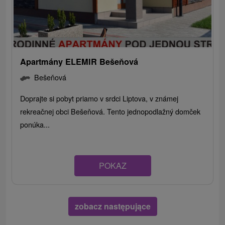
Apartmány ELEMIR Bešeňová
Bešeňová
Doprajte si pobyt priamo v srdci Liptova, v známej
rekreačnej obci Bešeňová. Tento jednopodlažný domček
ponúka...
POKAZ
zobacz następujące