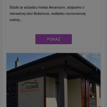
Štúdio je súčasťou hotela Akvamarín, stojaceho v
rekreačnej obci Bešeňová, neďaleko rovnomennej
vodnej...
POKAZ