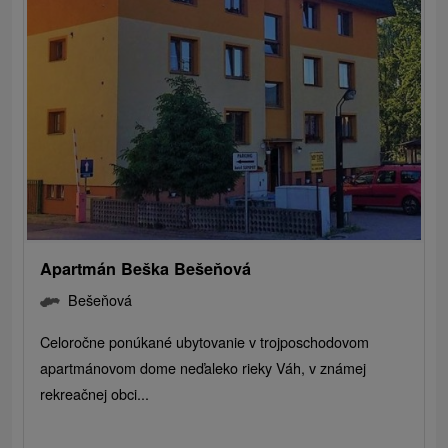
Apartmán Beška Bešeňová
Bešeňová
Celoročne ponúkané ubytovanie v trojposchodovom
apartmánovom dome neďaleko rieky Váh, v známej
rekreačnej obci...