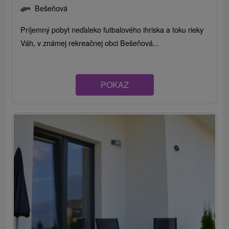
Bešeňová
Príjemný pobyt neďaleko futbalového ihriska a toku rieky
Váh, v známej rekreačnej obci Bešeňová...
POKAZ