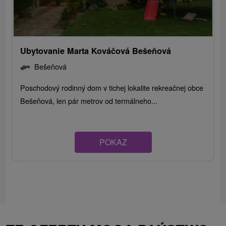
Ubytovanie Marta Kováčová Bešeňová
Bešeňová
Poschodový rodinný dom v tichej lokalite rekreačnej obce
Bešeňová, len pár metrov od termálneho...
POKAZ