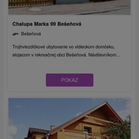
Chalupa Marka 99 Bešeňová
Bešeňová
Trojhviezdičkové ubytovanie vo vidieckom domčeku,
stojacom v rekreačnej obci Bešeňová. Návštevníkom...
POKAZ