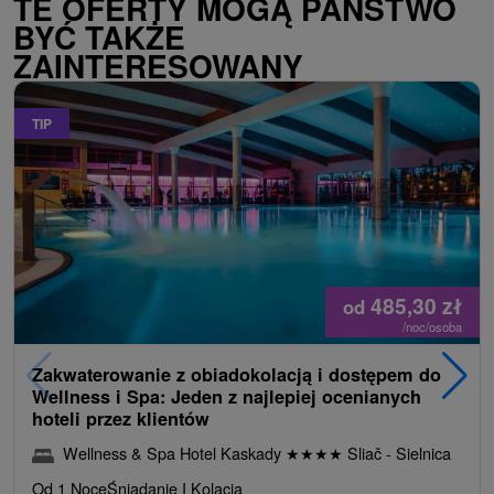
TE OFERTY MOGĄ PAŃSTWO
BYĆ TAKŻE
ZAINTERESOWANY
TIP
485,30
zł
od
/noc/osoba
Zakwaterowanie z obiadokolacją i dostępem do
Wellness i Spa: Jeden z najlepiej ocenianych
hoteli przez klientów
Wellness & Spa Hotel Kaskady
★
★
★
★
Sliač - Sielnica
Od 1 Noce
Śniadanie I Kolacja