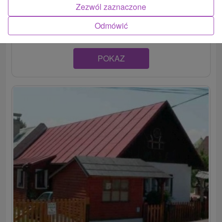
Pobyt v centre rekreačnej obce, len 3 minúty chôdze od
Zezwól zaznaczone
aquaparku Bešeňová. Hosťom sú celoročne k...
Odmówić
POKAZ