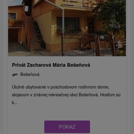
Privát Zacharová Mária Bešeňová
Bešeňová
Útulné ubytovanie v poschodovom rodinnom dome,
stojacom v známej rekreačnej obci Bešeňová. Hosťom sú
k...
POKAZ