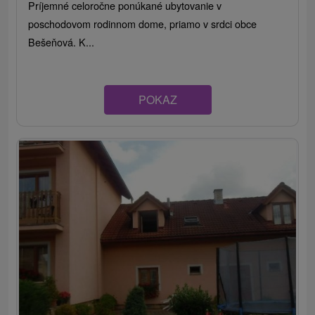
Príjemné celoročne ponúkané ubytovanie v
poschodovom rodinnom dome, priamo v srdci obce
Bešeňová. K...
POKAZ