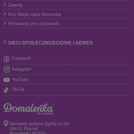
Zawody
Kvíz Slepá mapa Slovenska
Prihlásenie pre ubytovateľa
SIECI SPOŁECZNOŚCIOWE I ADRES
Facebook
Instagram
YouTube
TikTok
Námestie svätého Egídia 41/95
058 01 Poprad
W budynku INTESu