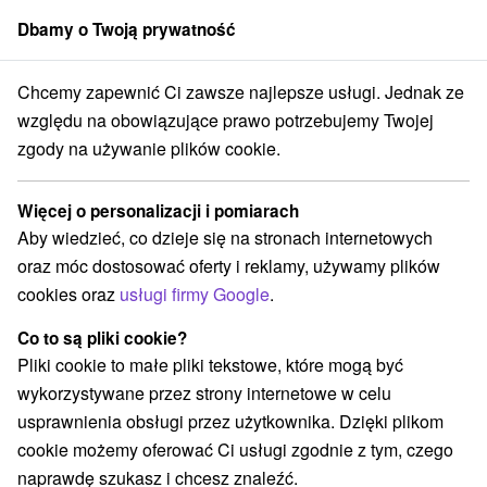
Dbamy o Twoją prywatność
członek grupy
Sorger
Chcemy zapewnić Ci zawsze najlepsze usługi. Jednak ze
Priváty
Stredné Slovensko
Žilinský kraj
Bešeňová
względu na obowiązujące prawo potrzebujemy Twojej
zgody na używanie plików cookie.
Priváty Bešeňová
Więcej o personalizacji i pomiarach
Kategorie
Aby wiedzieć, co dzieje się na stronach internetowych
oraz móc dostosować oferty i reklamy, używamy plików
Wszystkie kategorie
Hotele na Slovacji
(3)
cookies oraz
usługi firmy Google
.
Apartmány
Chaty na prenájom
Drevenice
(28)
(4)
(1)
Penzióny
Priváty
(2)
(5)
Co to są pliki cookie?
Pliki cookie to małe pliki tekstowe, które mogą być
wykorzystywane przez strony internetowe w celu
Wybierz lokalizację lub datę
usprawnienia obsługi przez użytkownika. Dzięki plikom
cookie możemy oferować Ci usługi zgodnie z tym, czego
NAJTAŃSZE
NAJDROŻSZE
NA PO
WSZYSTKO
naprawdę szukasz i chcesz znaleźć.