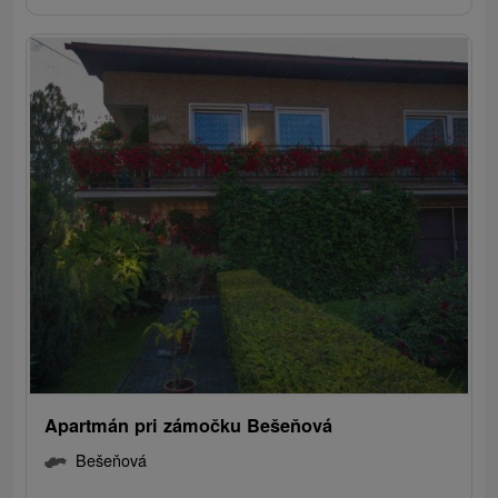
Apartmán pri zámočku Bešeňová
Bešeňová