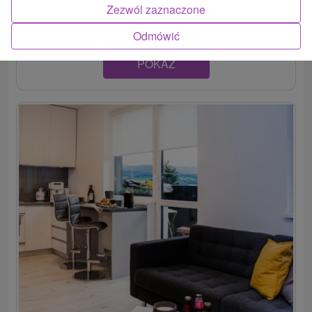
Banskej Bystrici v pokojnej mestskej časti Radvaň....
Zezwól zaznaczone
Odmówić
POKAZ