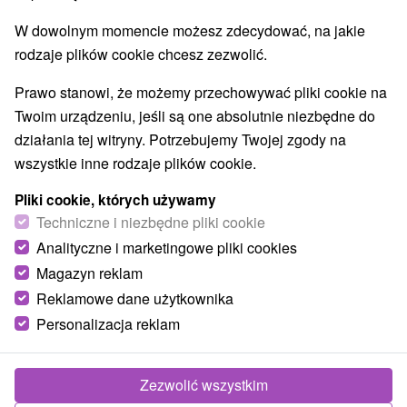
W dowolnym momencie możesz zdecydować, na jakie
rodzaje plików cookie chcesz zezwolić.
Prawo stanowi, że możemy przechowywać pliki cookie na
Twoim urządzeniu, jeśli są one absolutnie niezbędne do
działania tej witryny. Potrzebujemy Twojej zgody na
wszystkie inne rodzaje plików cookie.
Pliki cookie, których używamy
Techniczne i niezbędne pliki cookie
Analityczne i marketingowe pliki cookies
Magazyn reklam
Reklamowe dane użytkownika
Personalizacja reklam
APARTMÁN
★
★
★
BYSTRICA
Banská Bystrica
Zezwolić wszystkim
Útulne zariadený apartmán je súčasťou bytového domu v