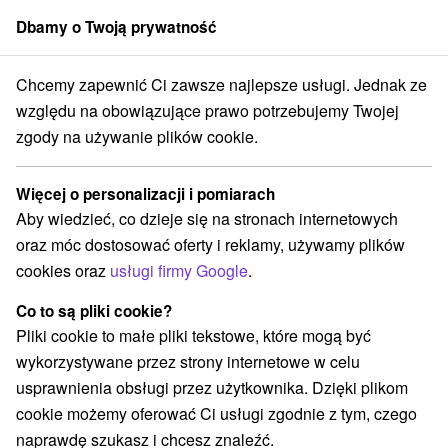
Dbamy o Twoją prywatność
członek grupy
Sorger
Chcemy zapewnić Ci zawsze najlepsze usługi. Jednak ze
tmány
Stredné Slovensko
Banskobystrický kraj
Banská Bystrica
względu na obowiązujące prawo potrzebujemy Twojej
zgody na używanie plików cookie.
Apartmány Banská Bystrica
Więcej o personalizacji i pomiarach
Kategorie
Aby wiedzieć, co dzieje się na stronach internetowych
oraz móc dostosować oferty i reklamy, używamy plików
Wszystkie kategorie
Apartmány
Drevenice
(3)
(1)
cookies oraz
usługi firmy Google
.
Motely
Penzióny
Priváty
(1)
(2)
(1)
Co to są pliki cookie?
Pliki cookie to małe pliki tekstowe, które mogą być
Wybierz lokalizację lub datę
wykorzystywane przez strony internetowe w celu
usprawnienia obsługi przez użytkownika. Dzięki plikom
NAJTAŃSZE
NAJDROŻSZE
NA PO
WSZYSTKO
cookie możemy oferować Ci usługi zgodnie z tym, czego
naprawdę szukasz i chcesz znaleźć.