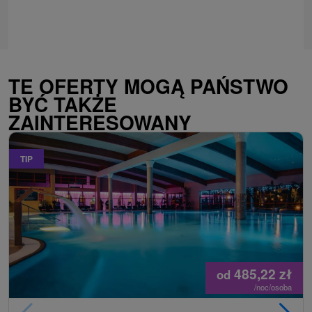
TE OFERTY MOGĄ PAŃSTWO
BYĆ TAKŻE
ZAINTERESOWANY
TIP
485,22
zł
od
/noc/osoba