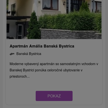
Apartmán Amália Banská Bystrica
Banská Bystrica
Moderne vybavený apartmán so samostatným vchodom v
Banskej Bystrici ponúka celoročné ubytovanie v
priestoroch...
POKAZ