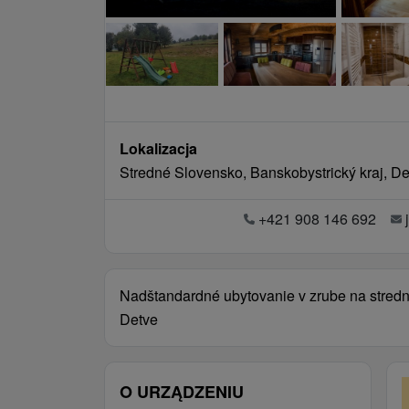
Lokalizacja
Stredné Slovensko, Banskobystrický kraj, D
+421 908 146 692
Nadštandardné ubytovanie v zrube na stred
Detve
O URZĄDZENIU