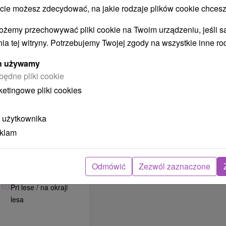
Aktívna dovolenka
 możesz zdecydować, na jakie rodzaje plików cookie chcesz
Romantické pobyty
ożemy przechowywać pliki cookie na Twoim urządzeniu, jeśli s
Víkendové pobyty
ia tej witryny. Potrzebujemy Twojej zgody na wszystkie inne ro
Na leto 2022
ych używamy
Na jarné prázdniny
będne pliki cookie
Na lyžovačku
ketingowe pliki cookies
LOKALIZACJA
OBIEKTU
 użytkownika
Na okraji obce /
eklam
mesta
POPRAW
POŁOŻENIE
Odmówić
Zezwól zaznaczone
OBIEKTU
Pri lese / na okraji
lesa