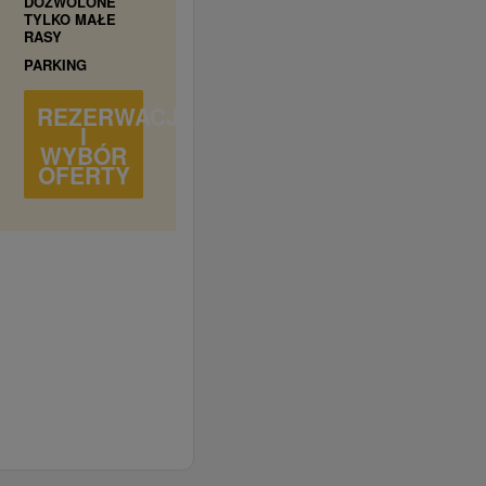
DOZWOLONE
TYLKO MAŁE
RASY
PARKING
REZERWACJA
I
WYBÓR
OFERTY