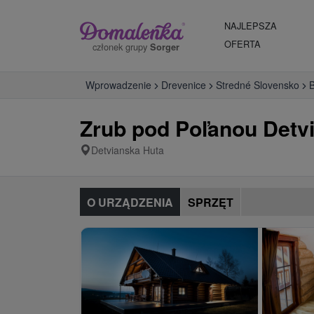
NAJLEPSZA
OFERTA
członek grupy
Sorger
Wprowadzenie
Drevenice
Stredné Slovensko
B
Zrub pod Poľanou Detv
Detvianska Huta
O URZĄDZENIA
SPRZĘT