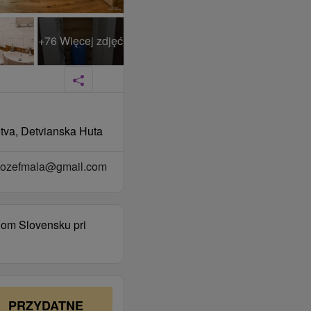
+76 Więcej zdjęć
etva, Detvianska Huta
jozefmala@gmail.com
nom Slovensku pri
PRZYDATNE