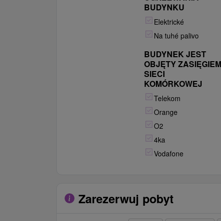
BUDYNKU
Elektrické
Na tuhé palivo
BUDYNEK JEST
OBJĘTY ZASIĘGIE
SIECI
KOMÓRKOWEJ
Telekom
Orange
O2
4ka
Vodafone
Zarezerwuj pobyt