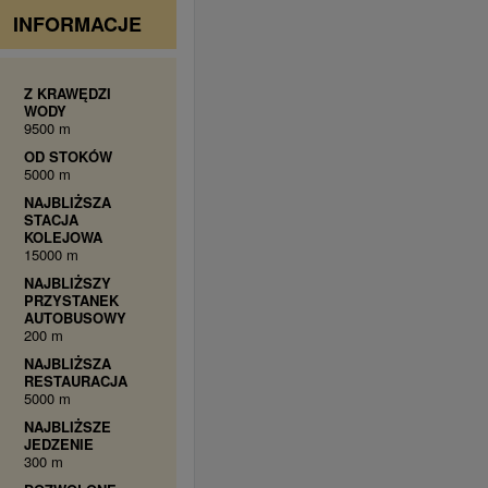
INFORMACJE
Z KRAWĘDZI
WODY
9500 m
OD STOKÓW
5000 m
NAJBLIŻSZA
STACJA
KOLEJOWA
15000 m
NAJBLIŻSZY
PRZYSTANEK
AUTOBUSOWY
200 m
NAJBLIŻSZA
RESTAURACJA
5000 m
NAJBLIŻSZE
JEDZENIE
300 m