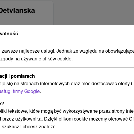
Detvianska
watność
ZAKWATEROWANIE
NYCH
JEST
ODPOWIEDNIE DLA
zawsze najlepsze usługi. Jednak ze względu na obowiązując
Pre turistov
 zgody na używanie plików cookie.
Pre cyklistov
Pre skupiny
acji i pomiarach
Pre náročných
eje się na stronach internetowych oraz móc dostosować oferty 
Pre rodiny s deťmi
usługi firmy Google
.
ZAKWATEROWANIE
e?
JEST
 pliki tekstowe, które mogą być wykorzystywane przez strony int
ODPOWIEDNIE DLA
i przez użytkownika. Dzięki plikom cookie możemy oferować Ci
Na letnú dovolenku
 szukasz i chcesz znaleźć.
Na zimnú dovolenku