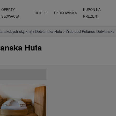
OFERTY
KUPON NA
HOTELE
UZDROWISKA
SŁOWACJA
PREZENT
anskobystrický kraj
Detvianska Huta
Zrub pod Poľanou Detvianska
ianska Huta