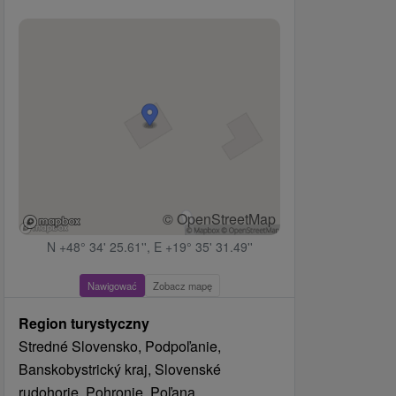
© OpenStreetMap
N +48° 34' 25.61'', E +19° 35' 31.49''
Nawigować
Zobacz mapę
Region turystyczny
Stredné Slovensko, Podpoľanie,
Banskobystrický kraj, Slovenské
rudohorie, Pohronie, Poľana