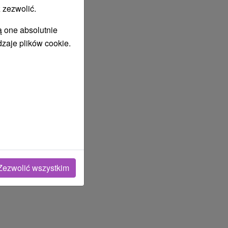
 zezwolić.
ą one absolutnie
dzaje plików cookie.
Zezwolić wszystkim