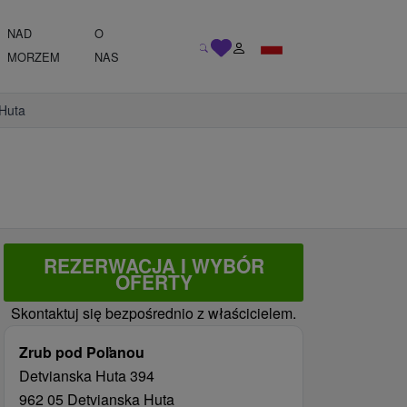
NAD
O
MORZEM
NAS
 Huta
REZERWACJA I WYBÓR
OFERTY
Skontaktuj się bezpośrednio z właścicielem.
Zrub pod Poľanou
Detvianska Huta 394
962 05 Detvianska Huta