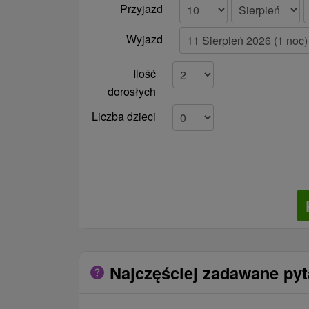
Przyjazd
Wyjazd
Ilość
dorosłych
Liczba dzieci
Najczęściej zadawane py