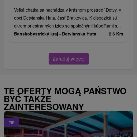
Veľká chatka sa nachádza v krásnom prostredí Detvy, v
obci Detvianska Huta, časť Bratkovica. K dispozícií sú
okrem priestranných izieb so spoločnými kúpeľňami s...
Banskobystrický kraj -
Detvianska Huta
2.6 Km
Załaduj więcej
TE OFERTY MOGĄ PAŃSTWO
BYĆ TAKŻE
ZAINTERESOWANY
TIP