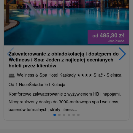
485,30
zł
od
/noc/osoba
Zakwaterowanie z obiadokolacją i dostępem do
Wellness i Spa: Jeden z najlepiej ocenianych
hoteli przez klientów
Wellness & Spa Hotel Kaskady
★
★
★
★
Sliač - Sielnica
Od 1 Noce
Śniadanie I Kolacja
Komfortowe zakwaterowanie z wyżywieniem HB i napojami.
Nieograniczony dostęp do 3000-metrowego spa i wellness,
basenów termalnych, strefy fitness...