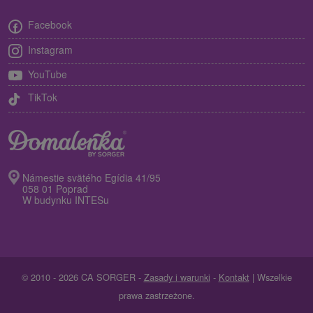
Facebook
Instagram
YouTube
TikTok
Námestie svätého Egídia 41/95
058 01 Poprad
W budynku INTESu
© 2010 - 2026 CA SORGER -
Zasady i warunki
-
Kontakt
| Wszelkie
prawa zastrzeżone.