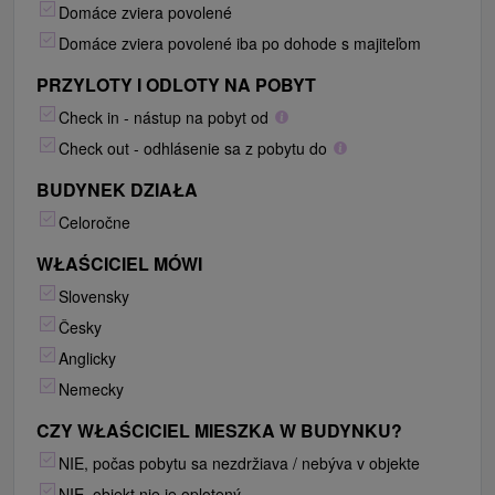
Domáce zviera povolené
Domáce zviera povolené iba po dohode s majiteľom
PRZYLOTY I ODLOTY NA POBYT
Check in - nástup na pobyt od
Check out - odhlásenie sa z pobytu do
BUDYNEK DZIAŁA
Celoročne
WŁAŚCICIEL MÓWI
Slovensky
Česky
Anglicky
Nemecky
CZY WŁAŚCICIEL MIESZKA W BUDYNKU?
NIE, počas pobytu sa nezdržiava / nebýva v objekte
NIE, objekt nie je oplotený