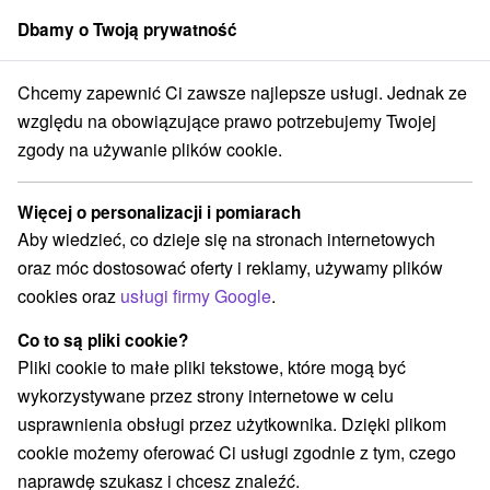
Dbamy o Twoją prywatność
członek grupy
Sorger
Chcemy zapewnić Ci zawsze najlepsze usługi. Jednak ze
ký kraj
Detvianska Huta
Ubytovanie pod Jedľou Detvianska Huta
względu na obowiązujące prawo potrzebujemy Twojej
zgody na używanie plików cookie.
Ubytovanie pod Jedľou Detvianska
Huta
Więcej o personalizacji i pomiarach
Detvianska Huta
Aby wiedzieć, co dzieje się na stronach internetowych
oraz móc dostosować oferty i reklamy, używamy plików
cookies oraz
usługi firmy Google
.
Rezerwacja i wybór oferty
Co to są pliki cookie?
Pliki cookie to małe pliki tekstowe, które mogą być
Przejdź do lokalizacji
wykorzystywane przez strony internetowe w celu
usprawnienia obsługi przez użytkownika. Dzięki plikom
O URZĄDZENIA
SPECJALNE OFERTY
SPRZĘT
cookie możemy oferować Ci usługi zgodnie z tym, czego
naprawdę szukasz i chcesz znaleźć.