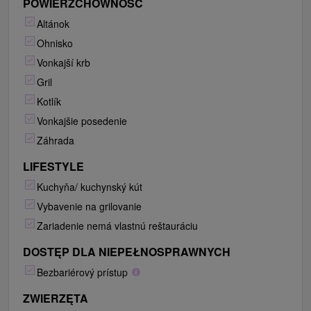
POWIERZCHOWNOŚĆ
Altánok
Ohnisko
Vonkajší krb
Gril
Kotlík
Vonkajšie posedenie
Záhrada
LIFESTYLE
Kuchyňa/ kuchynský kút
Vybavenie na grilovanie
Zariadenie nemá vlastnú reštauráciu
DOSTĘP DLA NIEPEŁNOSPRAWNYCH
Bezbariérový prístup
ZWIERZĘTA