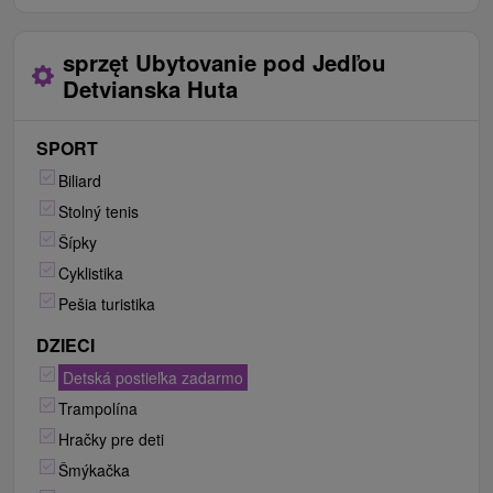
sprzęt Ubytovanie pod Jedľou
Detvianska Huta
SPORT
Biliard
Stolný tenis
Šípky
Cyklistika
Pešia turistika
DZIECI
Detská postieľka zadarmo
Trampolína
Hračky pre deti
Šmýkačka