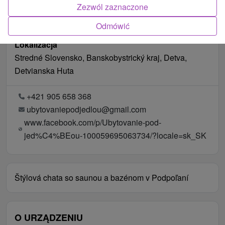
Zezwól zaznaczone
Odmówić
Lokalizacja
Stredné Slovensko, Banskobystrický kraj, Detva,
Detvianska Huta
+421 905 658 368
ubytovaniepodjedlou@gmail.com
www.facebook.com/p/Ubytovanie-pod-
jed%C4%BEou-100059695063734/?locale=sk_SK
Štýlová chata so saunou a bazénom v Podpoľaní
O URZĄDZENIU