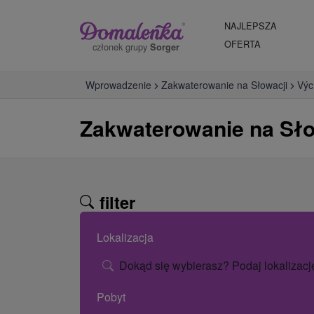
NAJLEPSZA
OFERTA
członek grupy
Sorger
Wprowadzenie
Zakwaterowanie na Słowacji
Výc
Zakwaterowanie na Sło
filter
Lokalizacja
Dokąd się wybierasz? Podaj lokalizacj
Pobyt