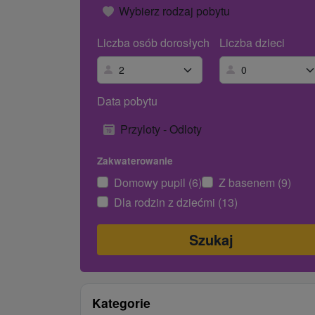
Wybierz rodzaj pobytu
Liczba osób dorosłych
Liczba dzieci
Data pobytu
Przyloty - Odloty
Zakwaterowanie
Domowy pupil (6)
Z basenem (9)
Dla rodzin z dziećmi (13)
Kategorie