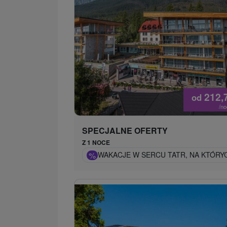
212,
od
/n
SPECJALNE OFERTY
Z 1 NOCE
%
WAKACJE W SERCU TATR, NA KTÓRY