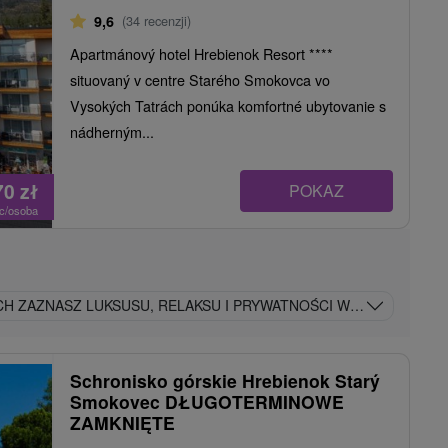
9,6
(34 recenzji)
Apartmánový hotel Hrebienok Resort ****
situovaný v centre Starého Smokovca vo
Vysokých Tatrách ponúka komfortné ubytovanie s
nádherným...
70
zł
POKAZ
oc/osoba
CH ZAZNASZ LUKSUSU, RELAKSU I PRYWATNOŚCI W JEDNYM MIE
Schronisko górskie Hrebienok Starý
Smokovec DŁUGOTERMINOWE
ZAMKNIĘTE