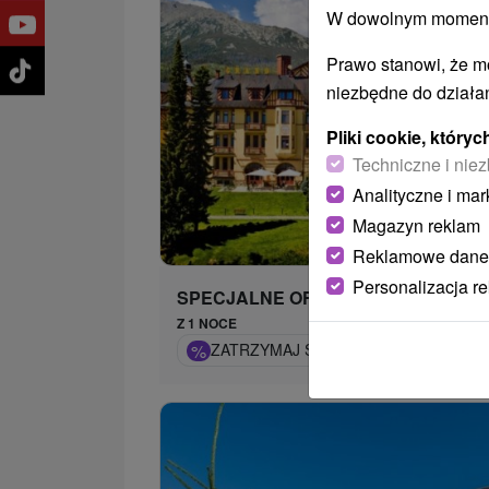
W dowolnym momencie
Prawo stanowi, że m
niezbędne do działan
Pliki cookie, któr
Techniczne i niez
Analityczne i mar
287,
Magazyn reklam
od
/n
Reklamowe dane
Personalizacja r
SPECJALNE OFERTY
Z 1 NOCE
%
ZATRZYMAJ SIĘ W SECESYJNEJ PERL