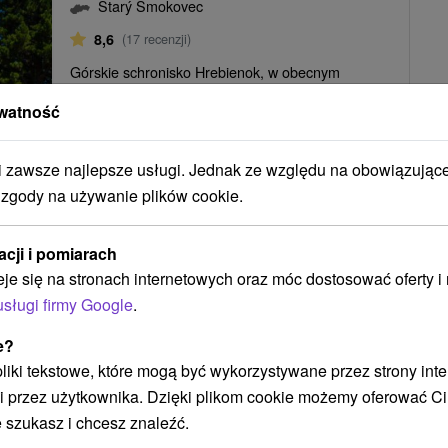
Starý Smokovec
8,6
(17 recenzji)
Górskie schronisko Hrebienok, w obecnym
kształcie oddane do użytku po 11 latach budowy w
watność
1999 roku, położone jest w malowniczym
otoczeniu...
zawsze najlepsze usługi. Jednak ze względu na obowiązując
 zgody na używanie plików cookie.
46
zł
POKAZ
oc/osoba
acji i pomiarach
eje się na stronach internetowych oraz móc dostosować oferty 
usługi firmy Google
.
OLEJKAMI LINOWYMI, KARNETAMI NARCIARSKIMI I AQUAPARKAM
e?
 pliki tekstowe, które mogą być wykorzystywane przez strony int
i przez użytkownika. Dzięki plikom cookie możemy oferować Ci
Grandhotel
★
★
★
★
Stary Smokowiec
 szukasz i chcesz znaleźć.
Starý Smokovec