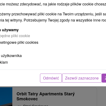
 możesz zdecydować, na jakie rodzaje plików cookie chcesz
9,2
(459 recenzji)
ożemy przechowywać pliki cookie na Twoim urządzeniu, jeśli s
Grandhotel Starý Smokovec ****, historia którego
ia tej witryny. Potrzebujemy Twojej zgody na wszystkie inne ro
sięga ubiegłego wieku, znajduje się w najstarszej
tatrzańskiej miejscowości Stary Smokowiec....
ych używamy
będne pliki cookie
ketingowe pliki cookies
68
zł
POKAZ
oc/osoba
 użytkownika
eklam
E SMOKOWCA: W CENIE BILET NA KOLEJKI LINOWE, KARNETY NA
Odmówić
Zezwól zaznaczone
Orbit Tatry Apartments Starý
Smokovec
Starý Smokovec