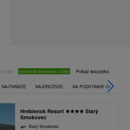
Pokaż wszystko
o
(2182)
Východné Slovensko
(1260)
NAJTAŃSZE
NAJDROŻSZE
NA PODSTAWIE OCENY
Hrebienok Resort
★
★
★
★
Starý
Smokovec
Starý Smokovec