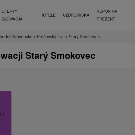
OFERTY
KUPON NA
HOTELE
UZDROWISKA
SŁOWACJA
PREZENT
hodné Slovensko
Prešovský kraj
Starý Smokovec
wacji Starý Smokovec
ę lub nazwę hotelu.