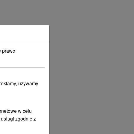
e prawo
i reklamy, używamy
I W CENIE
ernetowe w celu
 usługi zgodnie z