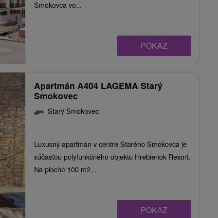
Smokovca vo...
POKAZ
Apartmán A404 LAGEMA Starý
Smokovec
Starý Smokovec
Luxusný apartmán v centre Starého Smokovca je
súčasťou polyfunkčného objektu Hrebienok Resort.
Na ploche 100 m2...
POKAZ