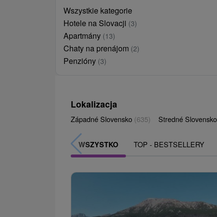
Wszystkie kategorie
Hotele na Slovacji
(3)
Apartmány
(13)
Chaty na prenájom
(2)
Penzióny
(3)
Lokalizacja
Západné Slovensko
(635)
Stredné Slovensk
TOP - BESTSELLERY
WSZYSTKO