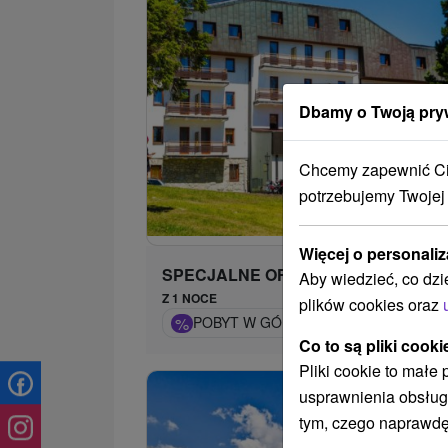
Dbamy o Twoją pry
Chcemy zapewnić Ci 
potrzebujemy Twojej
105,
od
/n
Więcej o personaliz
SPECJALNE OFERTY
Aby wiedzieć, co dzi
Z 1 NOCE
plików cookies oraz
%
POBYT W GÓRACH NA HREBIENKU Z K
Co to są pliki cooki
Pliki cookie to małe
usprawnienia obsług
tym, czego naprawdę