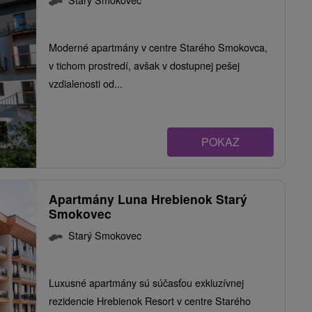
Moderné apartmány v centre Starého Smokovca,
v tichom prostredí, avšak v dostupnej pešej
vzdialenosti od...
POKAZ
Apartmány Luna Hrebienok Starý
Smokovec
Starý Smokovec
Luxusné apartmány sú súčasťou exkluzívnej
rezidencie Hrebienok Resort v centre Starého